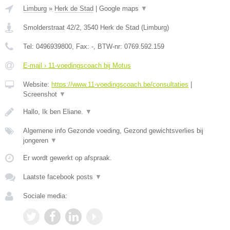
Limburg
»
Herk de Stad
|
Google maps
▼
Smolderstraat 42/2
,
3540
Herk de Stad
(
Limburg
)
Tel:
0496939800
, Fax:
-
, BTW-nr:
0769.592.159
E-mail › 11-voedingscoach bij Motus
Website:
https://www.11-voedingscoach.be/consultaties
|
Screenshot
▼
Hallo, Ik ben Eliane.
▼
Algemene info Gezonde voeding, Gezond gewichtsverlies bij
jongeren
▼
Er wordt gewerkt op afspraak.
Laatste facebook posts
▼
Sociale media: