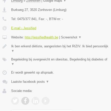
Limburg
»
Zonhoven
|
Google maps
▼
Burkweg 27
,
3520
Zonhoven
(
Limburg
)
Tel:
0475/377.841
, Fax:
-
, BTW-nr:
-
E-mail › Jessified
Website:
http://jessifiedhealth.be
|
Screenshot
▼
Ik ben erkend diëtiste, aangesloten bij het RIZIV. Ik bied persoonlijk
▼
Begeleiding bij overgewicht en obesitas, Begeleiding bij diabetes of
▼
Er wordt gewerkt op afspraak.
Laatste facebook posts
▼
Sociale media: