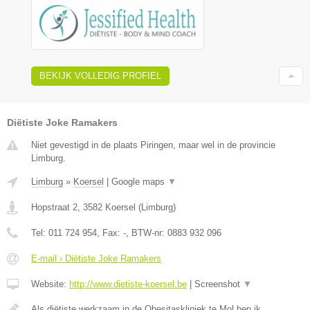
BEKIJK VOLLEDIG PROFIEL
Diëtiste Joke Ramakers
Niet gevestigd in de plaats Piringen, maar wel in de provincie
Limburg.
Limburg
»
Koersel
|
Google maps
▼
Hopstraat 2
,
3582
Koersel
(
Limburg
)
Tel:
011 724 954
, Fax:
-
, BTW-nr:
0883 932 096
E-mail › Diëtiste Joke Ramakers
Website:
http://www.dietiste-koersel.be
|
Screenshot
▼
Als diëtiste werkzaam in de Obesitaskliniek te Mol ben ik