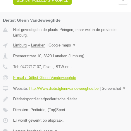
BEKIJK VOLLEDIG PROFIEL
Diëtist Glenn Vandeweeghde
Niet gevestigd in de plaats Piringen, maar wel in de provincie
Limburg.
Limburg
»
Lanaken
|
Google maps
▼
Roemerstraat 10
,
3620
Lanaken
(
Limburg
)
Tel:
0472717107
, Fax:
-
, BTW-nr:
-
E-mail › Diëtist Glenn Vandeweeghde
Website:
http://Www.dietistglennvandeweeghde.be
|
Screenshot
▼
Diëtist/sportdiëtist/pediatrische diëtist
Diensten: Pediatrie, (Top)Sport
Er wordt gewerkt op afspraak.