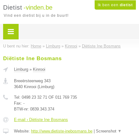
Ik ben een
dietist
Dietist
-vinden.be
Vind een dietist bij u in de buurt!
U bent nu hier:
Home
»
Limburg
»
Kinrooi
»
Diëtiste Ine Bosmans
Diëtiste Ine Bosmans
Limburg
»
Kinrooi
Breeërsteenweg 343
3640
Kinrooi
(
Limburg
)
Tel:
0498 23 32 71 OF 011 769 735
Fax:
-
BTW-nr:
0839.343.374
E-mail › Diëtiste Ine Bosmans
Website:
http://www.dietiste-inebosmans.be
|
Screenshot
▼