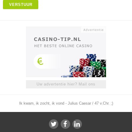
VERSTUUR
Uw advertentie hier? Mail ons
Ik kwam, ik zocht, ik vond - Julius Caesar / 47 v.Chr. ;)