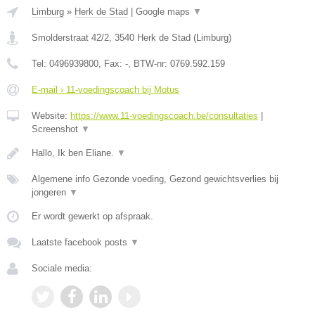
Limburg
»
Herk de Stad
|
Google maps
▼
Smolderstraat 42/2
,
3540
Herk de Stad
(
Limburg
)
Tel:
0496939800
, Fax:
-
, BTW-nr:
0769.592.159
E-mail › 11-voedingscoach bij Motus
Website:
https://www.11-voedingscoach.be/consultaties
|
Screenshot
▼
Hallo, Ik ben Eliane.
▼
Algemene info Gezonde voeding, Gezond gewichtsverlies bij
jongeren
▼
Er wordt gewerkt op afspraak.
Laatste facebook posts
▼
Sociale media: