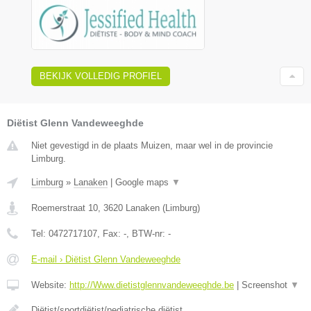
BEKIJK VOLLEDIG PROFIEL
Diëtist Glenn Vandeweeghde
Niet gevestigd in de plaats Muizen, maar wel in de provincie
Limburg.
Limburg
»
Lanaken
|
Google maps
▼
Roemerstraat 10
,
3620
Lanaken
(
Limburg
)
Tel:
0472717107
, Fax:
-
, BTW-nr:
-
E-mail › Diëtist Glenn Vandeweeghde
Website:
http://Www.dietistglennvandeweeghde.be
|
Screenshot
▼
Diëtist/sportdiëtist/pediatrische diëtist