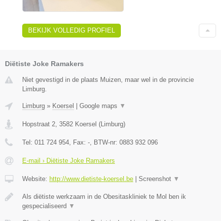
BEKIJK VOLLEDIG PROFIEL
Diëtiste Joke Ramakers
Niet gevestigd in de plaats Muizen, maar wel in de provincie
Limburg.
Limburg
»
Koersel
|
Google maps
▼
Hopstraat 2
,
3582
Koersel
(
Limburg
)
Tel:
011 724 954
, Fax:
-
, BTW-nr:
0883 932 096
E-mail › Diëtiste Joke Ramakers
Website:
http://www.dietiste-koersel.be
|
Screenshot
▼
Als diëtiste werkzaam in de Obesitaskliniek te Mol ben ik
gespecialiseerd
▼