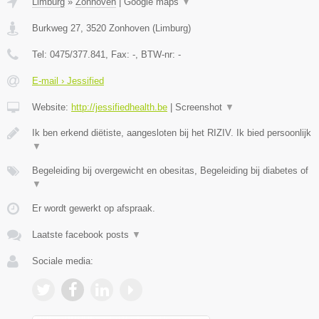
Limburg
»
Zonhoven
|
Google maps
▼
Burkweg 27
,
3520
Zonhoven
(
Limburg
)
Tel:
0475/377.841
, Fax:
-
, BTW-nr:
-
E-mail › Jessified
Website:
http://jessifiedhealth.be
|
Screenshot
▼
Ik ben erkend diëtiste, aangesloten bij het RIZIV. Ik bied persoonlijk
▼
Begeleiding bij overgewicht en obesitas, Begeleiding bij diabetes of
▼
Er wordt gewerkt op afspraak.
Laatste facebook posts
▼
Sociale media: