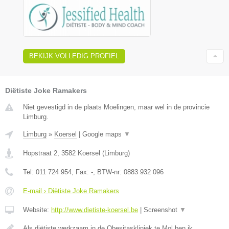
BEKIJK VOLLEDIG PROFIEL
Diëtiste Joke Ramakers
Niet gevestigd in de plaats Moelingen, maar wel in de provincie
Limburg.
Limburg
»
Koersel
|
Google maps
▼
Hopstraat 2
,
3582
Koersel
(
Limburg
)
Tel:
011 724 954
, Fax:
-
, BTW-nr:
0883 932 096
E-mail › Diëtiste Joke Ramakers
Website:
http://www.dietiste-koersel.be
|
Screenshot
▼
Als diëtiste werkzaam in de Obesitaskliniek te Mol ben ik