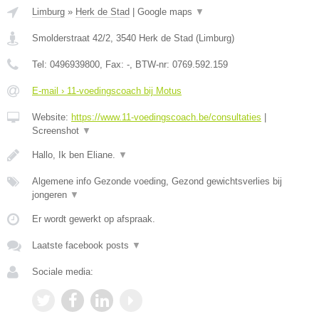
Limburg
»
Herk de Stad
|
Google maps
▼
Smolderstraat 42/2
,
3540
Herk de Stad
(
Limburg
)
Tel:
0496939800
, Fax:
-
, BTW-nr:
0769.592.159
E-mail › 11-voedingscoach bij Motus
Website:
https://www.11-voedingscoach.be/consultaties
|
Screenshot
▼
Hallo, Ik ben Eliane.
▼
Algemene info Gezonde voeding, Gezond gewichtsverlies bij
jongeren
▼
Er wordt gewerkt op afspraak.
Laatste facebook posts
▼
Sociale media: