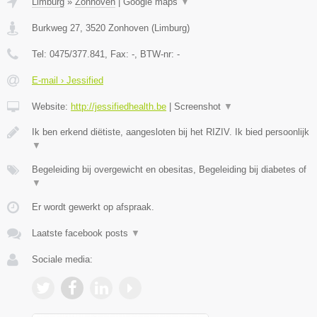
Limburg
»
Zonhoven
|
Google maps
▼
Burkweg 27
,
3520
Zonhoven
(
Limburg
)
Tel:
0475/377.841
, Fax:
-
, BTW-nr:
-
E-mail › Jessified
Website:
http://jessifiedhealth.be
|
Screenshot
▼
Ik ben erkend diëtiste, aangesloten bij het RIZIV. Ik bied persoonlijk
▼
Begeleiding bij overgewicht en obesitas, Begeleiding bij diabetes of
▼
Er wordt gewerkt op afspraak.
Laatste facebook posts
▼
Sociale media: