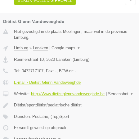
BEKIJK VOLLEDIG PROFIEL
Diëtist Glenn Vandeweeghde
Niet gevestigd in de plaats Moelingen, maar wel in de provincie
Limburg.
Limburg
»
Lanaken
|
Google maps
▼
Roemerstraat 10
,
3620
Lanaken
(
Limburg
)
Tel:
0472717107
, Fax:
-
, BTW-nr:
-
E-mail › Diëtist Glenn Vandeweeghde
Website:
http://Www.dietistglennvandeweeghde.be
|
Screenshot
▼
Diëtist/sportdiëtist/pediatrische diëtist
Diensten: Pediatrie, (Top)Sport
Er wordt gewerkt op afspraak.