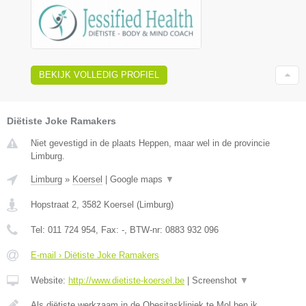
BEKIJK VOLLEDIG PROFIEL
Diëtiste Joke Ramakers
Niet gevestigd in de plaats Heppen, maar wel in de provincie
Limburg.
Limburg
»
Koersel
|
Google maps
▼
Hopstraat 2
,
3582
Koersel
(
Limburg
)
Tel:
011 724 954
, Fax:
-
, BTW-nr:
0883 932 096
E-mail › Diëtiste Joke Ramakers
Website:
http://www.dietiste-koersel.be
|
Screenshot
▼
Als diëtiste werkzaam in de Obesitaskliniek te Mol ben ik