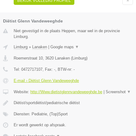
BEKIJK VOLLEDIG PROFIEL
Diëtist Glenn Vandeweeghde
Niet gevestigd in de plaats Heppen, maar wel in de provincie
Limburg.
Limburg
»
Lanaken
|
Google maps
▼
Roemerstraat 10
,
3620
Lanaken
(
Limburg
)
Tel:
0472717107
, Fax:
-
, BTW-nr:
-
E-mail › Diëtist Glenn Vandeweeghde
Website:
http://Www.dietistglennvandeweeghde.be
|
Screenshot
▼
Diëtist/sportdiëtist/pediatrische diëtist
Diensten: Pediatrie, (Top)Sport
Er wordt gewerkt op afspraak.