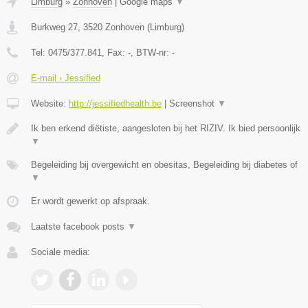
Limburg
»
Zonhoven
|
Google maps
▼
Burkweg 27
,
3520
Zonhoven
(
Limburg
)
Tel:
0475/377.841
, Fax:
-
, BTW-nr:
-
E-mail › Jessified
Website:
http://jessifiedhealth.be
|
Screenshot
▼
Ik ben erkend diëtiste, aangesloten bij het RIZIV. Ik bied persoonlijk
▼
Begeleiding bij overgewicht en obesitas, Begeleiding bij diabetes of
▼
Er wordt gewerkt op afspraak.
Laatste facebook posts
▼
Sociale media: