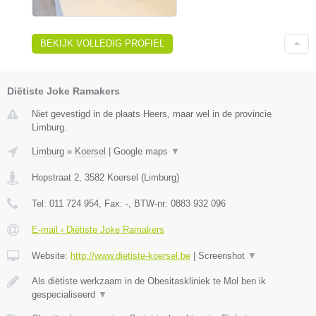
BEKIJK VOLLEDIG PROFIEL
Diëtiste Joke Ramakers
Niet gevestigd in de plaats Heers, maar wel in de provincie
Limburg.
Limburg
»
Koersel
|
Google maps
▼
Hopstraat 2
,
3582
Koersel
(
Limburg
)
Tel:
011 724 954
, Fax:
-
, BTW-nr:
0883 932 096
E-mail › Diëtiste Joke Ramakers
Website:
http://www.dietiste-koersel.be
|
Screenshot
▼
Als diëtiste werkzaam in de Obesitaskliniek te Mol ben ik
gespecialiseerd
▼