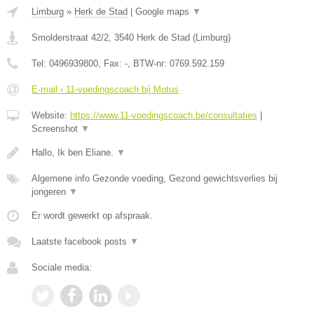
Limburg
»
Herk de Stad
|
Google maps
▼
Smolderstraat 42/2
,
3540
Herk de Stad
(
Limburg
)
Tel:
0496939800
, Fax:
-
, BTW-nr:
0769.592.159
E-mail › 11-voedingscoach bij Motus
Website:
https://www.11-voedingscoach.be/consultaties
|
Screenshot
▼
Hallo, Ik ben Eliane.
▼
Algemene info Gezonde voeding, Gezond gewichtsverlies bij
jongeren
▼
Er wordt gewerkt op afspraak.
Laatste facebook posts
▼
Sociale media: