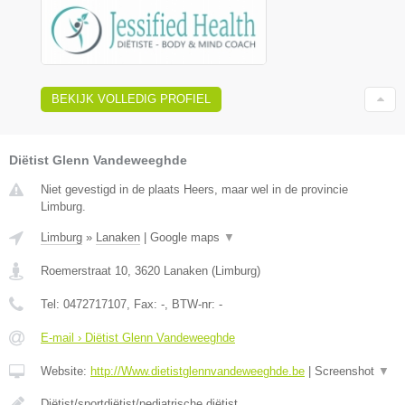
BEKIJK VOLLEDIG PROFIEL
Diëtist Glenn Vandeweeghde
Niet gevestigd in de plaats Heers, maar wel in de provincie
Limburg.
Limburg
»
Lanaken
|
Google maps
▼
Roemerstraat 10
,
3620
Lanaken
(
Limburg
)
Tel:
0472717107
, Fax:
-
, BTW-nr:
-
E-mail › Diëtist Glenn Vandeweeghde
Website:
http://Www.dietistglennvandeweeghde.be
|
Screenshot
▼
Diëtist/sportdiëtist/pediatrische diëtist