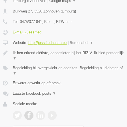
Limburg
»
Zonhoven
|
Google maps
▼
Burkweg 27
,
3520
Zonhoven
(
Limburg
)
Tel:
0475/377.841
, Fax:
-
, BTW-nr:
-
E-mail › Jessified
Website:
http://jessifiedhealth.be
|
Screenshot
▼
Ik ben erkend diëtiste, aangesloten bij het RIZIV. Ik bied persoonlijk
▼
Begeleiding bij overgewicht en obesitas, Begeleiding bij diabetes of
▼
Er wordt gewerkt op afspraak.
Laatste facebook posts
▼
Sociale media: