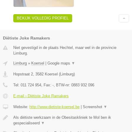
BEKIJK VOLLEDIG PROFIEL
Diëtiste Joke Ramakers
Niet gevestigd in de plaats Hechtel, maar wel in de provincie
Limburg.
Limburg
»
Koersel
|
Google maps
▼
Hopstraat 2
,
3582
Koersel
(
Limburg
)
Tel:
011 724 954
, Fax:
-
, BTW-nr:
0883 932 096
E-mail › Diëtiste Joke Ramakers
Website:
http://www.dietiste-koersel.be
|
Screenshot
▼
Als diëtiste werkzaam in de Obesitaskliniek te Mol ben ik
gespecialiseerd
▼