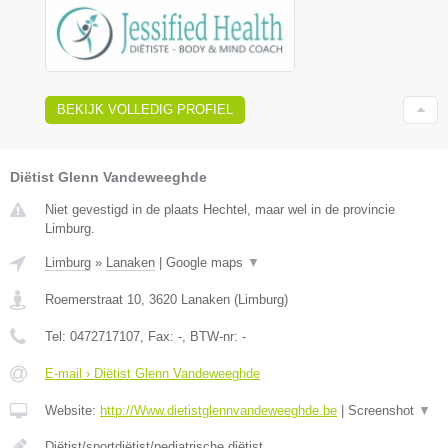
BEKIJK VOLLEDIG PROFIEL
Diëtist Glenn Vandeweeghde
Niet gevestigd in de plaats Hechtel, maar wel in de provincie
Limburg.
Limburg
»
Lanaken
|
Google maps
▼
Roemerstraat 10
,
3620
Lanaken
(
Limburg
)
Tel:
0472717107
, Fax:
-
, BTW-nr:
-
E-mail › Diëtist Glenn Vandeweeghde
Website:
http://Www.dietistglennvandeweeghde.be
|
Screenshot
▼
Diëtist/sportdiëtist/pediatrische diëtist