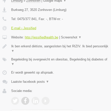
Limburg
»
Zonhoven
|
Google maps
▼
Burkweg 27
,
3520
Zonhoven
(
Limburg
)
Tel:
0475/377.841
, Fax:
-
, BTW-nr:
-
E-mail › Jessified
Website:
http://jessifiedhealth.be
|
Screenshot
▼
Ik ben erkend diëtiste, aangesloten bij het RIZIV. Ik bied persoonlijk
▼
Begeleiding bij overgewicht en obesitas, Begeleiding bij diabetes of
▼
Er wordt gewerkt op afspraak.
Laatste facebook posts
▼
Sociale media: