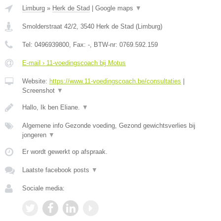
Limburg
»
Herk de Stad
|
Google maps
▼
Smolderstraat 42/2
,
3540
Herk de Stad
(
Limburg
)
Tel:
0496939800
, Fax:
-
, BTW-nr:
0769.592.159
E-mail › 11-voedingscoach bij Motus
Website:
https://www.11-voedingscoach.be/consultaties
|
Screenshot
▼
Hallo, Ik ben Eliane.
▼
Algemene info Gezonde voeding, Gezond gewichtsverlies bij
jongeren
▼
Er wordt gewerkt op afspraak.
Laatste facebook posts
▼
Sociale media: