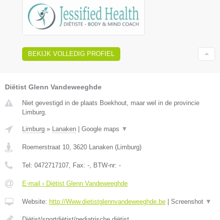
BEKIJK VOLLEDIG PROFIEL
Diëtist Glenn Vandeweeghde
Niet gevestigd in de plaats Boekhout, maar wel in de provincie
Limburg.
Limburg
»
Lanaken
|
Google maps
▼
Roemerstraat 10
,
3620
Lanaken
(
Limburg
)
Tel:
0472717107
, Fax:
-
, BTW-nr:
-
E-mail › Diëtist Glenn Vandeweeghde
Website:
http://Www.dietistglennvandeweeghde.be
|
Screenshot
▼
Diëtist/sportdiëtist/pediatrische diëtist