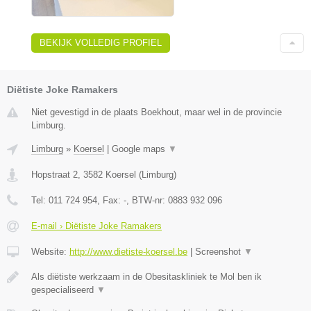
BEKIJK VOLLEDIG PROFIEL
Diëtiste Joke Ramakers
Niet gevestigd in de plaats Boekhout, maar wel in de provincie
Limburg.
Limburg
»
Koersel
|
Google maps
▼
Hopstraat 2
,
3582
Koersel
(
Limburg
)
Tel:
011 724 954
, Fax:
-
, BTW-nr:
0883 932 096
E-mail › Diëtiste Joke Ramakers
Website:
http://www.dietiste-koersel.be
|
Screenshot
▼
Als diëtiste werkzaam in de Obesitaskliniek te Mol ben ik
gespecialiseerd
▼