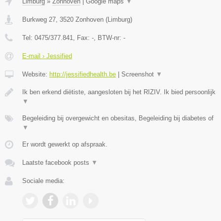
Limburg
»
Zonhoven
|
Google maps
▼
Burkweg 27
,
3520
Zonhoven
(
Limburg
)
Tel:
0475/377.841
, Fax:
-
, BTW-nr:
-
E-mail › Jessified
Website:
http://jessifiedhealth.be
|
Screenshot
▼
Ik ben erkend diëtiste, aangesloten bij het RIZIV. Ik bied persoonlijk
▼
Begeleiding bij overgewicht en obesitas, Begeleiding bij diabetes of
▼
Er wordt gewerkt op afspraak.
Laatste facebook posts
▼
Sociale media: