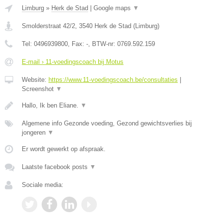
Limburg
»
Herk de Stad
|
Google maps
▼
Smolderstraat 42/2
,
3540
Herk de Stad
(
Limburg
)
Tel:
0496939800
, Fax:
-
, BTW-nr:
0769.592.159
E-mail › 11-voedingscoach bij Motus
Website:
https://www.11-voedingscoach.be/consultaties
|
Screenshot
▼
Hallo, Ik ben Eliane.
▼
Algemene info Gezonde voeding, Gezond gewichtsverlies bij
jongeren
▼
Er wordt gewerkt op afspraak.
Laatste facebook posts
▼
Sociale media: