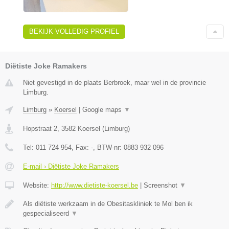
BEKIJK VOLLEDIG PROFIEL
Diëtiste Joke Ramakers
Niet gevestigd in de plaats Berbroek, maar wel in de provincie
Limburg.
Limburg
»
Koersel
|
Google maps
▼
Hopstraat 2
,
3582
Koersel
(
Limburg
)
Tel:
011 724 954
, Fax:
-
, BTW-nr:
0883 932 096
E-mail › Diëtiste Joke Ramakers
Website:
http://www.dietiste-koersel.be
|
Screenshot
▼
Als diëtiste werkzaam in de Obesitaskliniek te Mol ben ik
gespecialiseerd
▼