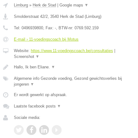
Limburg
»
Herk de Stad
|
Google maps
▼
Smolderstraat 42/2
,
3540
Herk de Stad
(
Limburg
)
Tel:
0496939800
, Fax:
-
, BTW-nr:
0769.592.159
E-mail › 11-voedingscoach bij Motus
Website:
https://www.11-voedingscoach.be/consultaties
|
Screenshot
▼
Hallo, Ik ben Eliane.
▼
Algemene info Gezonde voeding, Gezond gewichtsverlies bij
jongeren
▼
Er wordt gewerkt op afspraak.
Laatste facebook posts
▼
Sociale media: