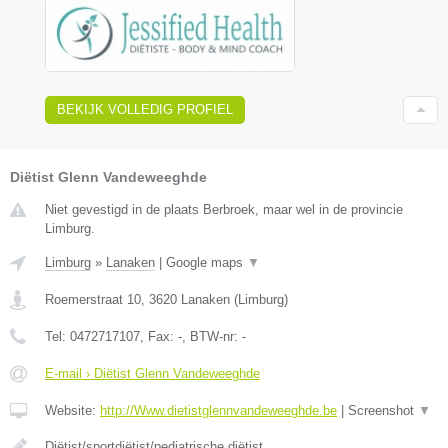
BEKIJK VOLLEDIG PROFIEL
Diëtist Glenn Vandeweeghde
Niet gevestigd in de plaats Berbroek, maar wel in de provincie
Limburg.
Limburg
»
Lanaken
|
Google maps
▼
Roemerstraat 10
,
3620
Lanaken
(
Limburg
)
Tel:
0472717107
, Fax:
-
, BTW-nr:
-
E-mail › Diëtist Glenn Vandeweeghde
Website:
http://Www.dietistglennvandeweeghde.be
|
Screenshot
▼
Diëtist/sportdiëtist/pediatrische diëtist