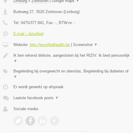
Limburg
»
Zonhoven
|
Google maps
▼
Burkweg 27
,
3520
Zonhoven
(
Limburg
)
Tel:
0475/377.841
, Fax:
-
, BTW-nr:
-
E-mail › Jessified
Website:
http://jessifiedhealth.be
|
Screenshot
▼
Ik ben erkend diëtiste, aangesloten bij het RIZIV. Ik bied persoonlijk
▼
Begeleiding bij overgewicht en obesitas, Begeleiding bij diabetes of
▼
Er wordt gewerkt op afspraak.
Laatste facebook posts
▼
Sociale media: