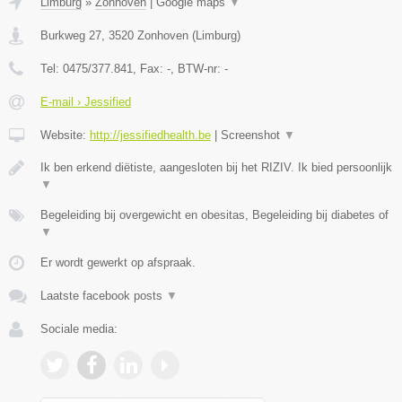
Limburg
»
Zonhoven
|
Google maps
▼
Burkweg 27
,
3520
Zonhoven
(
Limburg
)
Tel:
0475/377.841
, Fax:
-
, BTW-nr:
-
E-mail › Jessified
Website:
http://jessifiedhealth.be
|
Screenshot
▼
Ik ben erkend diëtiste, aangesloten bij het RIZIV. Ik bied persoonlijk
▼
Begeleiding bij overgewicht en obesitas, Begeleiding bij diabetes of
▼
Er wordt gewerkt op afspraak.
Laatste facebook posts
▼
Sociale media: