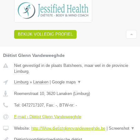
BEKIJK VOLLEDIG PROFIEL
Diëtist Glenn Vandeweeghde
Niet gevestigd in de plaats Batsheers, maar wel in de provincie
Limburg.
Limburg
»
Lanaken
|
Google maps
▼
Roemerstraat 10
,
3620
Lanaken
(
Limburg
)
Tel:
0472717107
, Fax:
-
, BTW-nr:
-
E-mail › Diëtist Glenn Vandeweeghde
Website:
http://Www.dietistglennvandeweeghde.be
|
Screenshot
▼
Diëtist/sportdiëtist/pediatrische diëtist