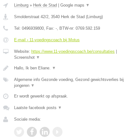
Limburg
»
Herk de Stad
|
Google maps
▼
Smolderstraat 42/2
,
3540
Herk de Stad
(
Limburg
)
Tel:
0496939800
, Fax:
-
, BTW-nr:
0769.592.159
E-mail › 11-voedingscoach bij Motus
Website:
https://www.11-voedingscoach.be/consultaties
|
Screenshot
▼
Hallo, Ik ben Eliane.
▼
Algemene info Gezonde voeding, Gezond gewichtsverlies bij
jongeren
▼
Er wordt gewerkt op afspraak.
Laatste facebook posts
▼
Sociale media: