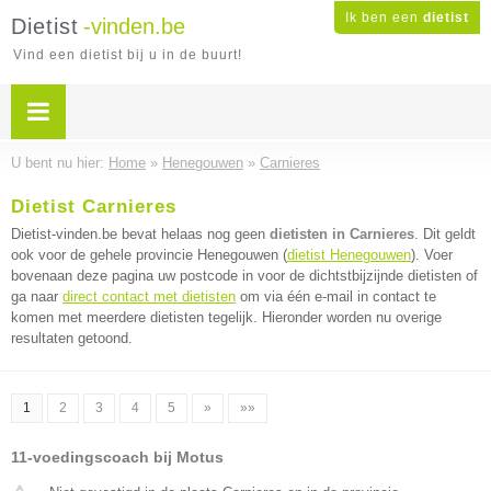
Ik ben een
dietist
Dietist
-vinden.be
Vind een dietist bij u in de buurt!
U bent nu hier:
Home
»
Henegouwen
»
Carnieres
Dietist Carnieres
Dietist-vinden.be bevat helaas nog geen
dietisten in Carnieres
. Dit geldt
ook voor de gehele provincie Henegouwen (
dietist Henegouwen
). Voer
bovenaan deze pagina uw postcode in voor de dichtstbijzijnde dietisten of
ga naar
direct contact met dietisten
om via één e-mail in contact te
komen met meerdere dietisten tegelijk. Hieronder worden nu overige
resultaten getoond.
1
2
3
4
5
»
»»
11-voedingscoach bij Motus