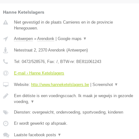
Hanne Ketelslagers
Niet gevestigd in de plaats Carnieres en in de provincie
Henegouwen.
Antwerpen
»
Arendonk
|
Google maps
▼
Netestraat 2
,
2370
Arendonk
(
Antwerpen
)
Tel:
0472/528576
, Fax:
/
, BTW-nr:
BE811061243
E-mail › Hanne Ketelslagers
Website:
http://www.hanneketelslagers.be
|
Screenshot
▼
Een diëtiste is een voedingscoach. Ik maak je wegwijs in gezonde
voeding,
▼
Diensten: overgewicht, ondervoeding, sportvoeding, kinderen
Er wordt gewerkt op afspraak.
Laatste facebook posts
▼