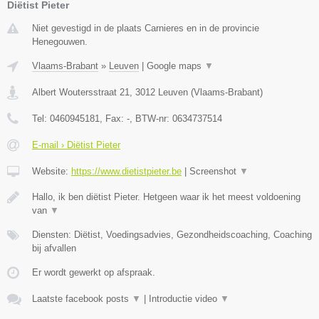
Diëtist Pieter
Niet gevestigd in de plaats Carnieres en in de provincie
Henegouwen.
Vlaams-Brabant
»
Leuven
|
Google maps
▼
Albert Woutersstraat 21
,
3012
Leuven
(
Vlaams-Brabant
)
Tel:
0460945181
, Fax:
-
, BTW-nr:
0634737514
E-mail › Diëtist Pieter
Website:
https://www.dietistpieter.be
|
Screenshot
▼
Hallo, ik ben diëtist Pieter. Hetgeen waar ik het meest voldoening
van
▼
Diensten: Diëtist, Voedingsadvies, Gezondheidscoaching, Coaching
bij afvallen
Er wordt gewerkt op afspraak.
Laatste facebook posts
▼
|
Introductie video
▼