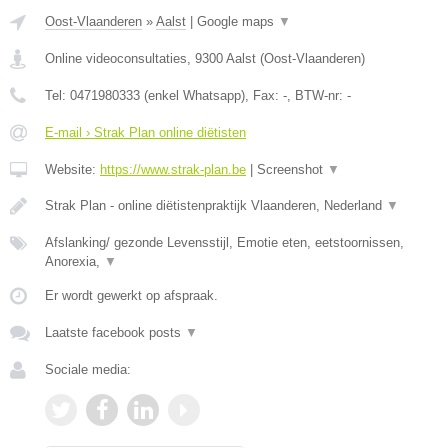
Oost-Vlaanderen
»
Aalst
|
Google maps
▼
Online videoconsultaties
,
9300
Aalst
(
Oost-Vlaanderen
)
Tel:
0471980333 (enkel Whatsapp)
, Fax:
-
, BTW-nr:
-
E-mail › Strak Plan online diëtisten
Website:
https://www.strak-plan.be
|
Screenshot
▼
Strak Plan - online diëtistenpraktijk Vlaanderen, Nederland
▼
Afslanking/ gezonde Levensstijl, Emotie eten, eetstoornissen,
Anorexia,
▼
Er wordt gewerkt op afspraak.
Laatste facebook posts
▼
Sociale media: