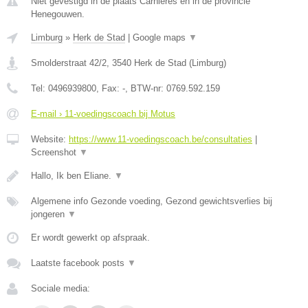
Niet gevestigd in de plaats Carnieres en in de provincie
Henegouwen.
Limburg
»
Herk de Stad
|
Google maps
▼
Smolderstraat 42/2
,
3540
Herk de Stad
(
Limburg
)
Tel:
0496939800
, Fax:
-
, BTW-nr:
0769.592.159
E-mail › 11-voedingscoach bij Motus
Website:
https://www.11-voedingscoach.be/consultaties
|
Screenshot
▼
Hallo, Ik ben Eliane.
▼
Algemene info Gezonde voeding, Gezond gewichtsverlies bij
jongeren
▼
Er wordt gewerkt op afspraak.
Laatste facebook posts
▼
Sociale media: