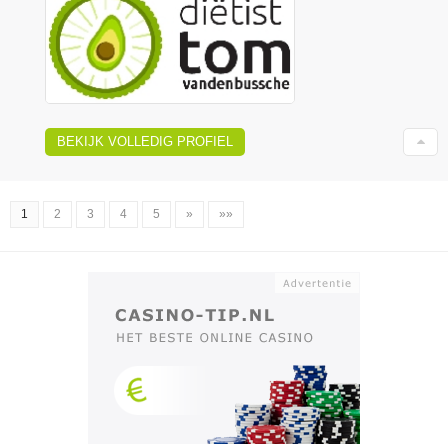
BEKIJK VOLLEDIG PROFIEL
1
2
3
4
5
»
»»