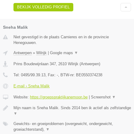
BEKIJK VOLLEDIG PROFIEL
Sneha Malik
Niet gevestigd in de plaats Carnieres en in de provincie
Henegouwen.
Antwerpen
»
Wilrijk
|
Google maps
▼
Prins Boudewijnlaan 347
,
2610
Wilrijk
(
Antwerpen
)
Tel:
0495/99.39.13
, Fax:
-
, BTW-nr:
BE0550374238
E-mail › Sneha Malik
Website:
https://groepspraktijkanemoon.be
|
Screenshot
▼
Mijn naam is Sneha Malik. Sinds 2014 ben ik actief als zelfstandige
▼
Gewichts- en groeiproblemen (overgewicht, ondergewicht,
groeiachterstand),
▼