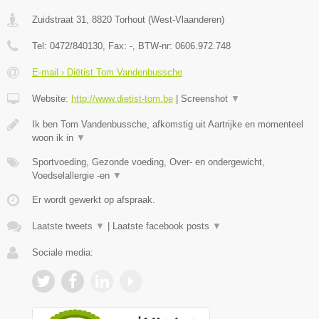
Zuidstraat 31
,
8820
Torhout
(
West-Vlaanderen
)
Tel:
0472/840130
, Fax:
-
, BTW-nr:
0606.972.748
E-mail › Diëtist Tom Vandenbussche
Website:
http://www.dietist-tom.be
|
Screenshot
▼
Ik ben Tom Vandenbussche, afkomstig uit Aartrijke en momenteel
woon ik in
▼
Sportvoeding, Gezonde voeding, Over- en ondergewicht,
Voedselallergie -en
▼
Er wordt gewerkt op afspraak.
Laatste tweets
▼
|
Laatste facebook posts
▼
Sociale media: