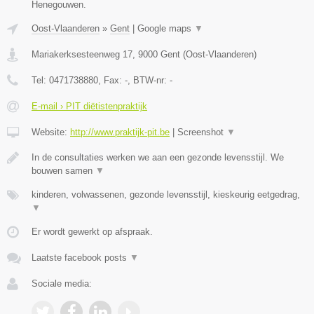
Henegouwen.
Oost-Vlaanderen
»
Gent
|
Google maps
▼
Mariakerksesteenweg 17
,
9000
Gent
(
Oost-Vlaanderen
)
Tel:
0471738880
, Fax:
-
, BTW-nr:
-
E-mail › PIT diëtistenpraktijk
Website:
http://www.praktijk-pit.be
|
Screenshot
▼
In de consultaties werken we aan een gezonde levensstijl. We
bouwen samen
▼
kinderen, volwassenen, gezonde levensstijl, kieskeurig eetgedrag,
▼
Er wordt gewerkt op afspraak.
Laatste facebook posts
▼
Sociale media: