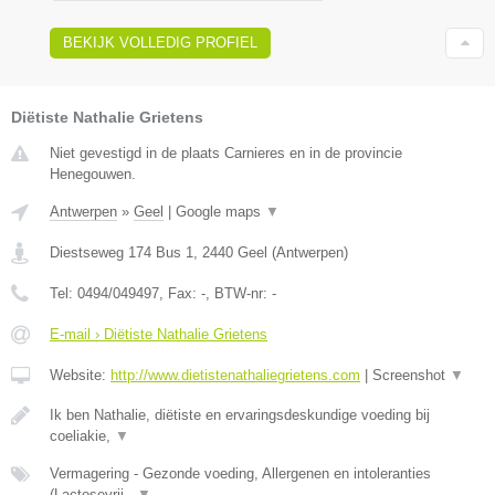
BEKIJK VOLLEDIG PROFIEL
Diëtiste Nathalie Grietens
Niet gevestigd in de plaats Carnieres en in de provincie
Henegouwen.
Antwerpen
»
Geel
|
Google maps
▼
Diestseweg 174 Bus 1
,
2440
Geel
(
Antwerpen
)
Tel:
0494/049497
, Fax:
-
, BTW-nr:
-
E-mail › Diëtiste Nathalie Grietens
Website:
http://www.dietistenathaliegrietens.com
|
Screenshot
▼
Ik ben Nathalie, diëtiste en ervaringsdeskundige voeding bij
coeliakie,
▼
Vermagering - Gezonde voeding, Allergenen en intoleranties
(Lactosevrij -
▼