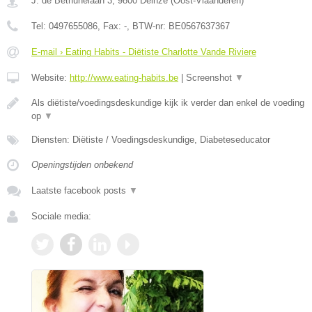
J. de Bethunelaan 3
,
9800
Deinze
(
Oost-Vlaanderen
)
Tel:
0497655086
, Fax:
-
, BTW-nr:
BE0567637367
E-mail › Eating Habits - Diëtiste Charlotte Vande Riviere
Website:
http://www.eating-habits.be
|
Screenshot
▼
Als diëtiste/voedingsdeskundige kijk ik verder dan enkel de voeding
op
▼
Diensten: Diëtiste / Voedingsdeskundige, Diabeteseducator
Openingstijden onbekend
Laatste facebook posts
▼
Sociale media: