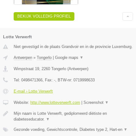
BEKIJK VOLLEDIG PROFIEL
Lotte Verwerft
Niet gevestigd in de plaats Grandvoir en in de provincie Luxemburg.
Antwerpen
»
Tongerlo
|
Google maps
▼
Wimpstraat 19
,
2260
Tongerlo
(
Antwerpen
)
Tel:
0498471366
, Fax:
-
, BTW-nr:
0719998633
E-mail › Lotte Verwerft
Website:
http://www.lotteverwerft.com
|
Screenshot
▼
Mijn naam is Lotte Verwerft, gediplomeerd diëtiste en
diabeteseducator.
▼
Gezonde voeding, Gewichtscontrole, Diabetes type 2, Hart-en
▼