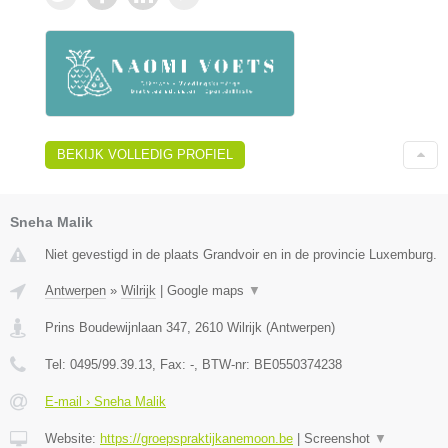
BEKIJK VOLLEDIG PROFIEL
Sneha Malik
Niet gevestigd in de plaats Grandvoir en in de provincie Luxemburg.
Antwerpen
»
Wilrijk
|
Google maps
▼
Prins Boudewijnlaan 347
,
2610
Wilrijk
(
Antwerpen
)
Tel:
0495/99.39.13
, Fax:
-
, BTW-nr:
BE0550374238
E-mail › Sneha Malik
Website:
https://groepspraktijkanemoon.be
|
Screenshot
▼