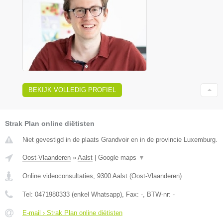
BEKIJK VOLLEDIG PROFIEL
Strak Plan online diëtisten
Niet gevestigd in de plaats Grandvoir en in de provincie Luxemburg.
Oost-Vlaanderen
»
Aalst
|
Google maps
▼
Online videoconsultaties
,
9300
Aalst
(
Oost-Vlaanderen
)
Tel:
0471980333 (enkel Whatsapp)
, Fax:
-
, BTW-nr:
-
E-mail › Strak Plan online diëtisten