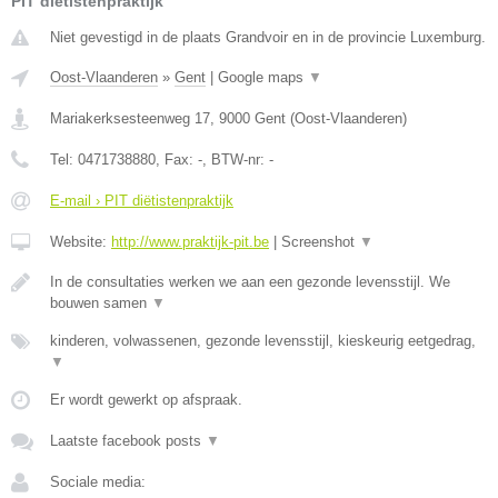
PIT diëtistenpraktijk
Niet gevestigd in de plaats Grandvoir en in de provincie Luxemburg.
Oost-Vlaanderen
»
Gent
|
Google maps
▼
Mariakerksesteenweg 17
,
9000
Gent
(
Oost-Vlaanderen
)
Tel:
0471738880
, Fax:
-
, BTW-nr:
-
E-mail › PIT diëtistenpraktijk
Website:
http://www.praktijk-pit.be
|
Screenshot
▼
In de consultaties werken we aan een gezonde levensstijl. We
bouwen samen
▼
kinderen, volwassenen, gezonde levensstijl, kieskeurig eetgedrag,
▼
Er wordt gewerkt op afspraak.
Laatste facebook posts
▼
Sociale media: