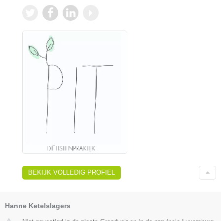
BEKIJK VOLLEDIG PROFIEL
Hanne Ketelslagers