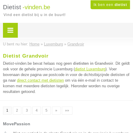
Ik ben een
dietist
Dietist
-vinden.be
Vind een dietist bij u in de buurt!
U bent nu hier:
Home
»
Luxemburg
»
Grandvoir
Dietist Grandvoir
Dietist-vinden.be bevat helaas nog geen
dietisten in Grandvoir
. Dit geldt
ook voor de gehele provincie Luxemburg (
dietist Luxemburg
). Voer
bovenaan deze pagina uw postcode in voor de dichtstbijzijnde dietisten of
ga naar
direct contact met dietisten
om via één e-mail in contact te
komen met meerdere dietisten tegelijk. Hieronder worden nu overige
resultaten getoond.
1
2
3
4
5
»
»»
MovePassion