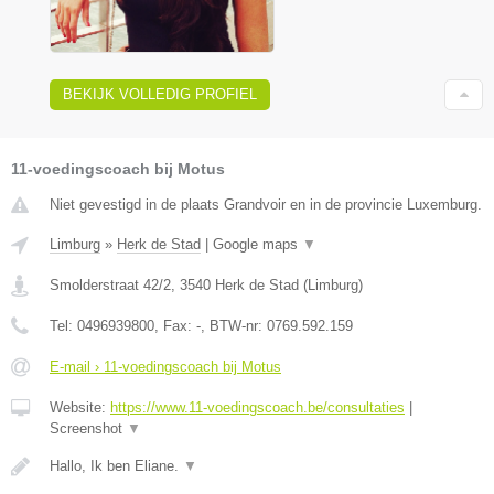
BEKIJK VOLLEDIG PROFIEL
11-voedingscoach bij Motus
Niet gevestigd in de plaats Grandvoir en in de provincie Luxemburg.
Limburg
»
Herk de Stad
|
Google maps
▼
Smolderstraat 42/2
,
3540
Herk de Stad
(
Limburg
)
Tel:
0496939800
, Fax:
-
, BTW-nr:
0769.592.159
E-mail › 11-voedingscoach bij Motus
Website:
https://www.11-voedingscoach.be/consultaties
|
Screenshot
▼
Hallo, Ik ben Eliane.
▼