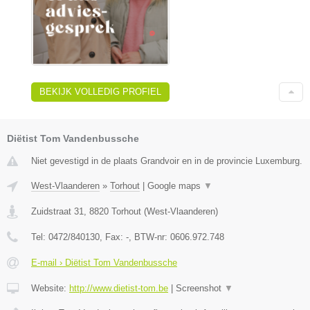
BEKIJK VOLLEDIG PROFIEL
Diëtist Tom Vandenbussche
Niet gevestigd in de plaats Grandvoir en in de provincie Luxemburg.
West-Vlaanderen
»
Torhout
|
Google maps
▼
Zuidstraat 31
,
8820
Torhout
(
West-Vlaanderen
)
Tel:
0472/840130
, Fax:
-
, BTW-nr:
0606.972.748
E-mail › Diëtist Tom Vandenbussche
Website:
http://www.dietist-tom.be
|
Screenshot
▼