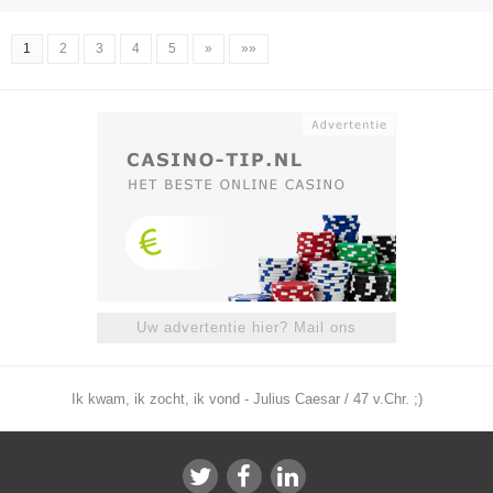
1
2
3
4
5
»
»»
Uw advertentie hier? Mail ons
Ik kwam, ik zocht, ik vond - Julius Caesar / 47 v.Chr. ;)