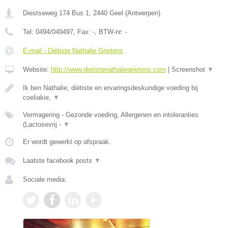
Diestseweg 174 Bus 1
,
2440
Geel
(
Antwerpen
)
Tel:
0494/049497
, Fax:
-
, BTW-nr:
-
E-mail › Diëtiste Nathalie Grietens
Website:
http://www.dietistenathaliegrietens.com
|
Screenshot
▼
Ik ben Nathalie, diëtiste en ervaringsdeskundige voeding bij
coeliakie,
▼
Vermagering - Gezonde voeding, Allergenen en intoleranties
(Lactosevrij -
▼
Er wordt gewerkt op afspraak.
Laatste facebook posts
▼
Sociale media: