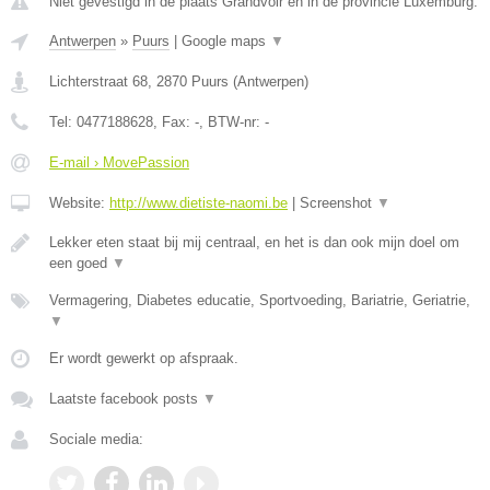
Niet gevestigd in de plaats Grandvoir en in de provincie Luxemburg.
Antwerpen
»
Puurs
|
Google maps
▼
Lichterstraat 68
,
2870
Puurs
(
Antwerpen
)
Tel:
0477188628
, Fax:
-
, BTW-nr:
-
E-mail › MovePassion
Website:
http://www.dietiste-naomi.be
|
Screenshot
▼
Lekker eten staat bij mij centraal, en het is dan ook mijn doel om
een goed
▼
Vermagering, Diabetes educatie, Sportvoeding, Bariatrie, Geriatrie,
▼
Er wordt gewerkt op afspraak.
Laatste facebook posts
▼
Sociale media: