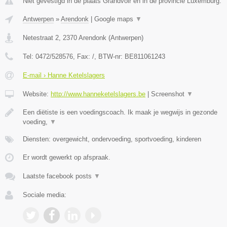
Niet gevestigd in de plaats Grandvoir en in de provincie Luxemburg.
Antwerpen
»
Arendonk
|
Google maps
▼
Netestraat 2
,
2370
Arendonk
(
Antwerpen
)
Tel:
0472/528576
, Fax:
/
, BTW-nr:
BE811061243
E-mail › Hanne Ketelslagers
Website:
http://www.hanneketelslagers.be
|
Screenshot
▼
Een diëtiste is een voedingscoach. Ik maak je wegwijs in gezonde
voeding,
▼
Diensten: overgewicht, ondervoeding, sportvoeding, kinderen
Er wordt gewerkt op afspraak.
Laatste facebook posts
▼
Sociale media: