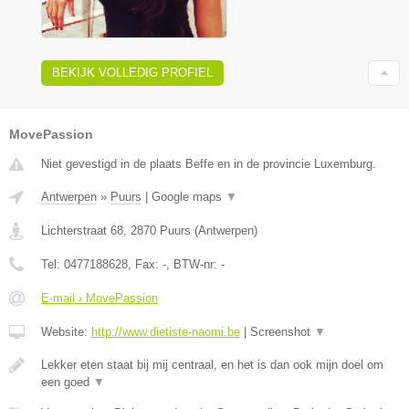
BEKIJK VOLLEDIG PROFIEL
MovePassion
Niet gevestigd in de plaats Beffe en in de provincie Luxemburg.
Antwerpen
»
Puurs
|
Google maps
▼
Lichterstraat 68
,
2870
Puurs
(
Antwerpen
)
Tel:
0477188628
, Fax:
-
, BTW-nr:
-
E-mail › MovePassion
Website:
http://www.dietiste-naomi.be
|
Screenshot
▼
Lekker eten staat bij mij centraal, en het is dan ook mijn doel om
een goed
▼