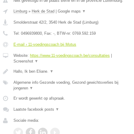
Niet gevestigd in de plaats Beffe en in de provincie Luxemburg.
Limburg
»
Herk de Stad
|
Google maps
▼
Smolderstraat 42/2
,
3540
Herk de Stad
(
Limburg
)
Tel:
0496939800
, Fax:
-
, BTW-nr:
0769.592.159
E-mail › 11-voedingscoach bij Motus
Website:
https://www.11-voedingscoach.be/consultaties
|
Screenshot
▼
Hallo, Ik ben Eliane.
▼
Algemene info Gezonde voeding, Gezond gewichtsverlies bij
jongeren
▼
Er wordt gewerkt op afspraak.
Laatste facebook posts
▼
Sociale media: