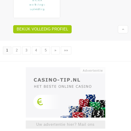
BEKIJK VOLLEDIG PROFIEL
1
2
3
4
5
»
»»
Uw advertentie hier? Mail ons