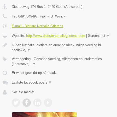
Diestseweg 174 Bus 1
,
2440
Geel
(
Antwerpen
)
Tel:
0494/049497
, Fax:
-
, BTW-nr:
-
E-mail › Diëtiste Nathalie Grietens
Website:
http://www.dietistenathaliegrietens.com
|
Screenshot
▼
Ik ben Nathalie, diëtiste en ervaringsdeskundige voeding bij
coeliakie,
▼
Vermagering - Gezonde voeding, Allergenen en intoleranties
(Lactosevrij -
▼
Er wordt gewerkt op afspraak.
Laatste facebook posts
▼
Sociale media: