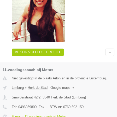
BEKIJK VOLLEDIG PROFIEL
11-voedingscoach bij Motus
Niet gevestigd in de plaats Arlon en in de provincie Luxemburg.
Limburg
»
Herk de Stad
|
Google maps
▼
Smolderstraat 42/2
,
3540
Herk de Stad
(
Limburg
)
Tel:
0496939800
, Fax:
-
, BTW-nr:
0769.592.159
E-mail › 11-voedingscoach bij Motus