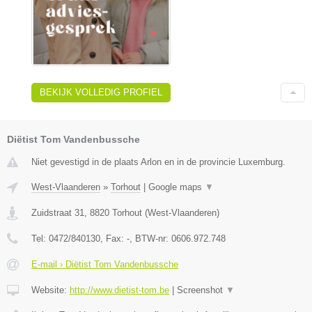
BEKIJK VOLLEDIG PROFIEL
Diëtist Tom Vandenbussche
Niet gevestigd in de plaats Arlon en in de provincie Luxemburg.
West-Vlaanderen
»
Torhout
|
Google maps
▼
Zuidstraat 31
,
8820
Torhout
(
West-Vlaanderen
)
Tel:
0472/840130
, Fax:
-
, BTW-nr:
0606.972.748
E-mail › Diëtist Tom Vandenbussche
Website:
http://www.dietist-tom.be
|
Screenshot
▼