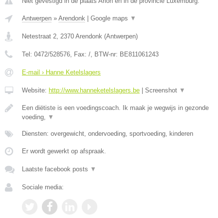
Niet gevestigd in de plaats Arlon en in de provincie Luxemburg.
Antwerpen
»
Arendonk
|
Google maps
▼
Netestraat 2
,
2370
Arendonk
(
Antwerpen
)
Tel:
0472/528576
, Fax:
/
, BTW-nr:
BE811061243
E-mail › Hanne Ketelslagers
Website:
http://www.hanneketelslagers.be
|
Screenshot
▼
Een diëtiste is een voedingscoach. Ik maak je wegwijs in gezonde
voeding,
▼
Diensten: overgewicht, ondervoeding, sportvoeding, kinderen
Er wordt gewerkt op afspraak.
Laatste facebook posts
▼
Sociale media: