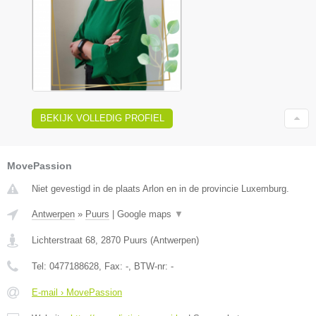
BEKIJK VOLLEDIG PROFIEL
MovePassion
Niet gevestigd in de plaats Arlon en in de provincie Luxemburg.
Antwerpen
»
Puurs
|
Google maps
▼
Lichterstraat 68
,
2870
Puurs
(
Antwerpen
)
Tel:
0477188628
, Fax:
-
, BTW-nr:
-
E-mail › MovePassion