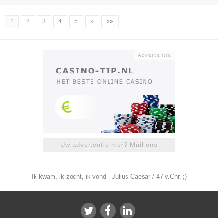
1
2
3
4
5
»
»»
Uw advertentie hier? Mail ons
Ik kwam, ik zocht, ik vond - Julius Caesar / 47 v.Chr. ;)