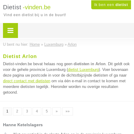
Ik ben een
dietist
Dietist
-vinden.be
Vind een dietist bij u in de buurt!
U bent nu hier:
Home
»
Luxemburg
»
Arlon
Dietist Arlon
Dietist-vinden.be bevat helaas nog geen
dietisten in Arlon
. Dit geldt ook
voor de gehele provincie Luxemburg (
dietist Luxemburg
). Voer bovenaan
deze pagina uw postcode in voor de dichtstbijzijnde dietisten of ga naar
direct contact met dietisten
om via één e-mail in contact te komen met
meerdere dietisten tegelijk. Hieronder worden nu overige resultaten
getoond.
1
2
3
4
5
»
»»
Hanne Ketelslagers