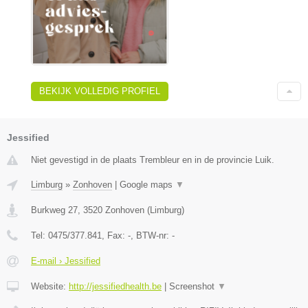
BEKIJK VOLLEDIG PROFIEL
Jessified
Niet gevestigd in de plaats Trembleur en in de provincie Luik.
Limburg
»
Zonhoven
|
Google maps
▼
Burkweg 27
,
3520
Zonhoven
(
Limburg
)
Tel:
0475/377.841
, Fax:
-
, BTW-nr:
-
E-mail › Jessified
Website:
http://jessifiedhealth.be
|
Screenshot
▼