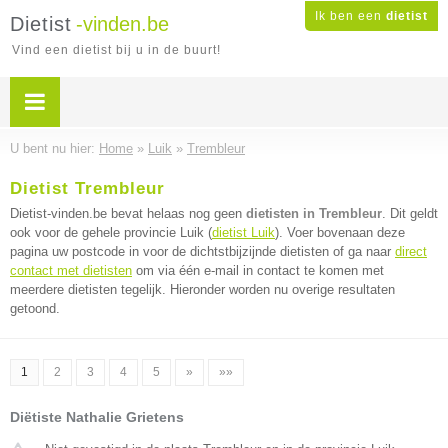
Ik ben een
dietist
Dietist
-vinden.be
Vind een dietist bij u in de buurt!
U bent nu hier:
Home
»
Luik
»
Trembleur
Dietist Trembleur
Dietist-vinden.be bevat helaas nog geen
dietisten in Trembleur
. Dit geldt
ook voor de gehele provincie Luik (
dietist Luik
). Voer bovenaan deze
pagina uw postcode in voor de dichtstbijzijnde dietisten of ga naar
direct
contact met dietisten
om via één e-mail in contact te komen met
meerdere dietisten tegelijk. Hieronder worden nu overige resultaten
getoond.
1
2
3
4
5
»
»»
Diëtiste Nathalie Grietens