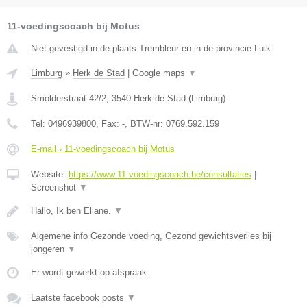
11-voedingscoach bij Motus
Niet gevestigd in de plaats Trembleur en in de provincie Luik.
Limburg
»
Herk de Stad
|
Google maps
▼
Smolderstraat 42/2
,
3540
Herk de Stad
(
Limburg
)
Tel:
0496939800
, Fax:
-
, BTW-nr:
0769.592.159
E-mail › 11-voedingscoach bij Motus
Website:
https://www.11-voedingscoach.be/consultaties
|
Screenshot
▼
Hallo, Ik ben Eliane.
▼
Algemene info Gezonde voeding, Gezond gewichtsverlies bij
jongeren
▼
Er wordt gewerkt op afspraak.
Laatste facebook posts
▼