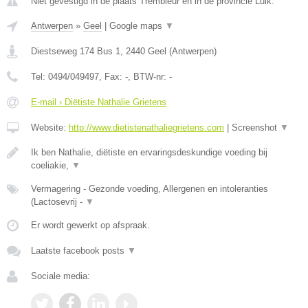
Niet gevestigd in de plaats Trembleur en in de provincie Luik.
Antwerpen
»
Geel
|
Google maps
▼
Diestseweg 174 Bus 1
,
2440
Geel
(
Antwerpen
)
Tel:
0494/049497
, Fax:
-
, BTW-nr:
-
E-mail › Diëtiste Nathalie Grietens
Website:
http://www.dietistenathaliegrietens.com
|
Screenshot
▼
Ik ben Nathalie, diëtiste en ervaringsdeskundige voeding bij
coeliakie,
▼
Vermagering - Gezonde voeding, Allergenen en intoleranties
(Lactosevrij -
▼
Er wordt gewerkt op afspraak.
Laatste facebook posts
▼
Sociale media: