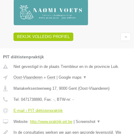
BEKIJK VOLLEDIG PROFIEL
PIT diëtistenpraktijk
Niet gevestigd in de plaats Trembleur en in de provincie Luik.
Oost-Vlaanderen
»
Gent
|
Google maps
▼
Mariakerksesteenweg 17
,
9000
Gent
(
Oost-Vlaanderen
)
Tel:
0471738880
, Fax:
-
, BTW-nr:
-
E-mail › PIT diëtistenpraktijk
Website:
http://www.praktijk-pit.be
|
Screenshot
▼
In de consultaties werken we aan een gezonde levensstijl. We