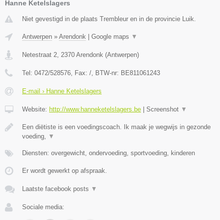
Hanne Ketelslagers
Niet gevestigd in de plaats Trembleur en in de provincie Luik.
Antwerpen
»
Arendonk
|
Google maps
▼
Netestraat 2
,
2370
Arendonk
(
Antwerpen
)
Tel:
0472/528576
, Fax:
/
, BTW-nr:
BE811061243
E-mail › Hanne Ketelslagers
Website:
http://www.hanneketelslagers.be
|
Screenshot
▼
Een diëtiste is een voedingscoach. Ik maak je wegwijs in gezonde
voeding,
▼
Diensten: overgewicht, ondervoeding, sportvoeding, kinderen
Er wordt gewerkt op afspraak.
Laatste facebook posts
▼
Sociale media: