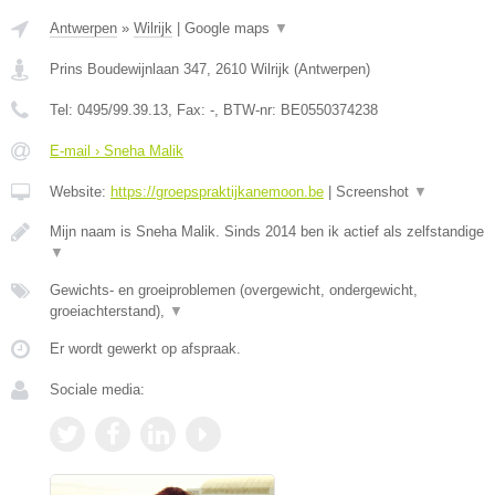
Antwerpen
»
Wilrijk
|
Google maps
▼
Prins Boudewijnlaan 347
,
2610
Wilrijk
(
Antwerpen
)
Tel:
0495/99.39.13
, Fax:
-
, BTW-nr:
BE0550374238
E-mail › Sneha Malik
Website:
https://groepspraktijkanemoon.be
|
Screenshot
▼
Mijn naam is Sneha Malik. Sinds 2014 ben ik actief als zelfstandige
▼
Gewichts- en groeiproblemen (overgewicht, ondergewicht,
groeiachterstand),
▼
Er wordt gewerkt op afspraak.
Sociale media: