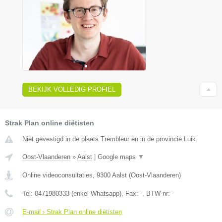
BEKIJK VOLLEDIG PROFIEL
Strak Plan online diëtisten
Niet gevestigd in de plaats Trembleur en in de provincie Luik.
Oost-Vlaanderen
»
Aalst
|
Google maps
▼
Online videoconsultaties
,
9300
Aalst
(
Oost-Vlaanderen
)
Tel:
0471980333 (enkel Whatsapp)
, Fax:
-
, BTW-nr:
-
E-mail › Strak Plan online diëtisten