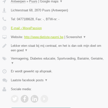
Antwerpen
»
Puurs
|
Google maps
▼
Lichterstraat 68
,
2870
Puurs
(
Antwerpen
)
Tel:
0477188628
, Fax:
-
, BTW-nr:
-
E-mail › MovePassion
Website:
http://www.dietiste-naomi.be
|
Screenshot
▼
Lekker eten staat bij mij centraal, en het is dan ook mijn doel om
een goed
▼
Vermagering, Diabetes educatie, Sportvoeding, Bariatrie, Geriatrie,
▼
Er wordt gewerkt op afspraak.
Laatste facebook posts
▼
Sociale media: