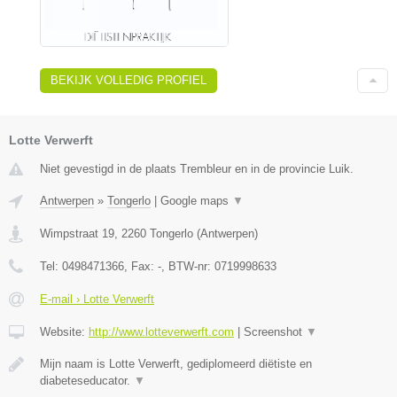
BEKIJK VOLLEDIG PROFIEL
Lotte Verwerft
Niet gevestigd in de plaats Trembleur en in de provincie Luik.
Antwerpen
»
Tongerlo
|
Google maps
▼
Wimpstraat 19
,
2260
Tongerlo
(
Antwerpen
)
Tel:
0498471366
, Fax:
-
, BTW-nr:
0719998633
E-mail › Lotte Verwerft
Website:
http://www.lotteverwerft.com
|
Screenshot
▼
Mijn naam is Lotte Verwerft, gediplomeerd diëtiste en
diabeteseducator.
▼