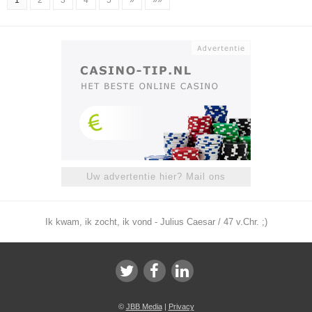
1
2
3
4
5
»
»»
Uw advertentie hier? Mail ons
Ik kwam, ik zocht, ik vond - Julius Caesar / 47 v.Chr. ;)
©
JBB Media
|
Privacy