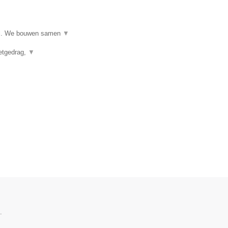
ijl. We bouwen samen
▼
eetgedrag,
▼
.