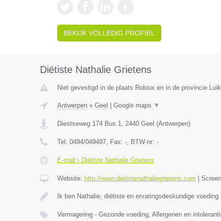
BEKIJK VOLLEDIG PROFIEL
Diëtiste Nathalie Grietens
Niet gevestigd in de plaats Roloux en in de provincie Luik
Antwerpen
»
Geel
|
Google maps
▼
Diestseweg 174 Bus 1
,
2440
Geel
(
Antwerpen
)
Tel:
0494/049497
, Fax:
-
, BTW-nr:
-
E-mail › Diëtiste Nathalie Grietens
Website:
http://www.dietistenathaliegrietens.com
|
Scree
Ik ben Nathalie, diëtiste en ervaringsdeskundige voeding b
Vermagering - Gezonde voeding, Allergenen en intoleranti