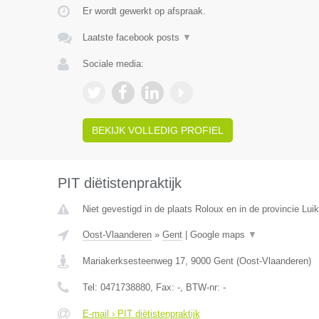
Er wordt gewerkt op afspraak.
Laatste facebook posts
▼
Sociale media:
BEKIJK VOLLEDIG PROFIEL
PIT diëtistenpraktijk
Niet gevestigd in de plaats Roloux en in de provincie Luik
Oost-Vlaanderen
»
Gent
|
Google maps
▼
Mariakerksesteenweg 17
,
9000
Gent
(
Oost-Vlaanderen
)
Tel:
0471738880
, Fax:
-
, BTW-nr:
-
E-mail › PIT diëtistenpraktijk