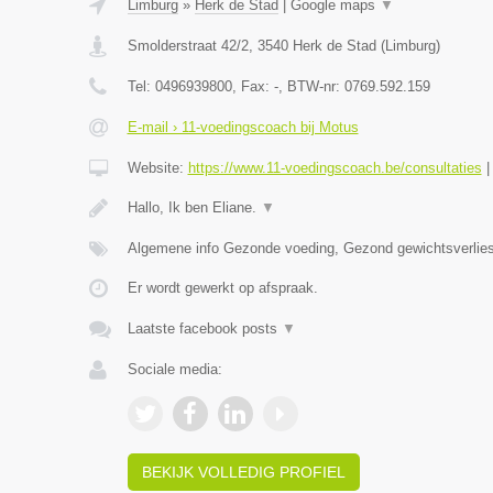
Limburg
»
Herk de Stad
|
Google maps
▼
Smolderstraat 42/2
,
3540
Herk de Stad
(
Limburg
)
Tel:
0496939800
, Fax:
-
, BTW-nr:
0769.592.159
E-mail › 11-voedingscoach bij Motus
Website:
https://www.11-voedingscoach.be/consultaties
Hallo, Ik ben Eliane.
▼
Algemene info Gezonde voeding, Gezond gewichtsverlies
Er wordt gewerkt op afspraak.
Laatste facebook posts
▼
Sociale media:
BEKIJK VOLLEDIG PROFIEL