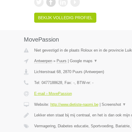
BEKIJK VOLLEDIG PROFIEL
MovePassion
Niet gevestigd in de plaats Roloux en in de provincie Luik
Antwerpen
»
Puurs
|
Google maps
▼
Lichterstraat 68
,
2870
Puurs
(
Antwerpen
)
Tel:
0477188628
, Fax:
-
, BTW-nr:
-
E-mail › MovePassion
Website:
http://www.dietiste-naomi.be
|
Screenshot
▼
Lekker eten staat bij mij centraal, en het is dan ook mij
Vermagering, Diabetes educatie, Sportvoeding, Bariatrie, 