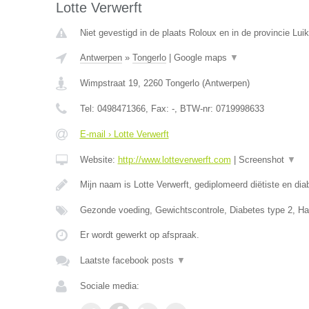
Lotte Verwerft
Niet gevestigd in de plaats Roloux en in de provincie Luik
Antwerpen
»
Tongerlo
|
Google maps
▼
Wimpstraat 19
,
2260
Tongerlo
(
Antwerpen
)
Tel:
0498471366
, Fax:
-
, BTW-nr:
0719998633
E-mail › Lotte Verwerft
Website:
http://www.lotteverwerft.com
|
Screenshot
▼
Mijn naam is Lotte Verwerft, gediplomeerd diëtiste en di
Gezonde voeding, Gewichtscontrole, Diabetes type 2, Ha
Er wordt gewerkt op afspraak.
Laatste facebook posts
▼
Sociale media: