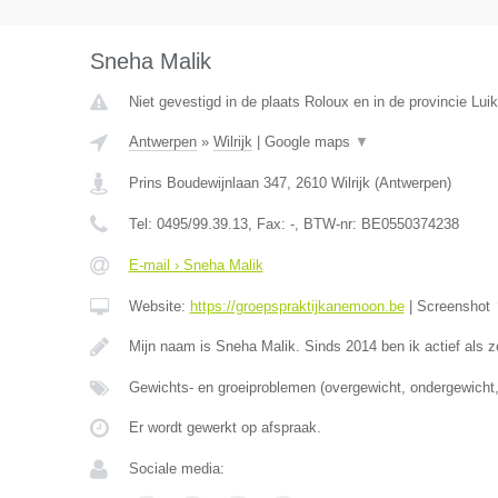
Sneha Malik
Niet gevestigd in de plaats Roloux en in de provincie Luik
Antwerpen
»
Wilrijk
|
Google maps
▼
Prins Boudewijnlaan 347
,
2610
Wilrijk
(
Antwerpen
)
Tel:
0495/99.39.13
, Fax:
-
, BTW-nr:
BE0550374238
E-mail › Sneha Malik
Website:
https://groepspraktijkanemoon.be
|
Screenshot
Mijn naam is Sneha Malik. Sinds 2014 ben ik actief als z
Gewichts- en groeiproblemen (overgewicht, ondergewicht,
Er wordt gewerkt op afspraak.
Sociale media: