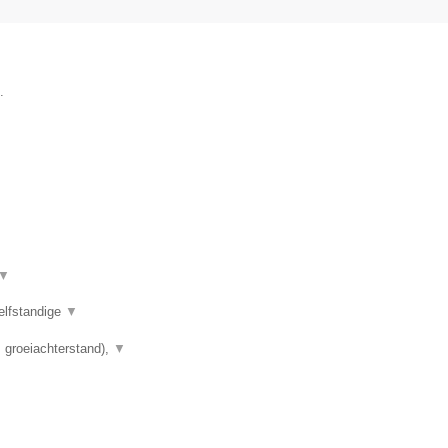
.
▼
elfstandige
▼
 groeiachterstand),
▼