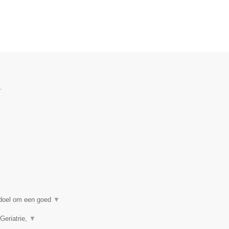
.
n doel om een goed
▼
Geriatrie,
▼