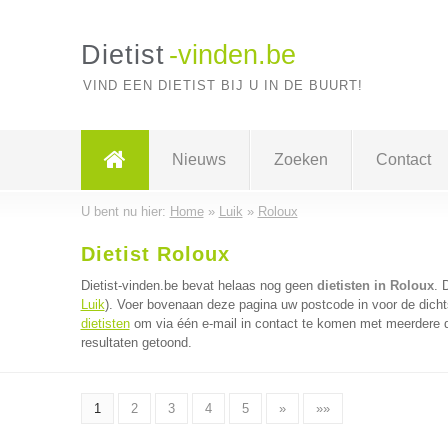
Dietist
-vinden.be
VIND EEN DIETIST BIJ U IN DE BUURT!
Nieuws
Zoeken
Contact
U bent nu hier:
Home
»
Luik
»
Roloux
Dietist Roloux
Dietist-vinden.be bevat helaas nog geen
dietisten in Roloux
. 
Luik
). Voer bovenaan deze pagina uw postcode in voor de dichts
dietisten
om via één e-mail in contact te komen met meerdere di
resultaten getoond.
1
2
3
4
5
»
»»