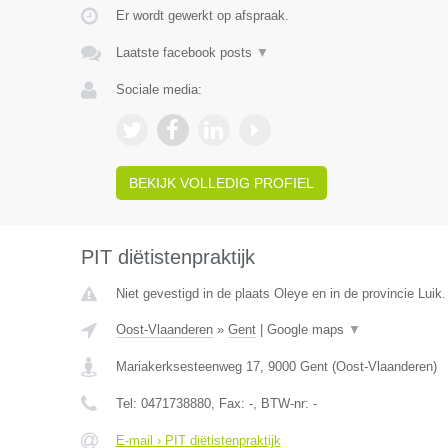
Er wordt gewerkt op afspraak.
Laatste facebook posts
▼
Sociale media:
BEKIJK VOLLEDIG PROFIEL
PIT diëtistenpraktijk
Niet gevestigd in de plaats Oleye en in de provincie Luik.
Oost-Vlaanderen
»
Gent
|
Google maps
▼
Mariakerksesteenweg 17
,
9000
Gent
(
Oost-Vlaanderen
)
Tel:
0471738880
, Fax:
-
, BTW-nr:
-
E-mail › PIT diëtistenpraktijk