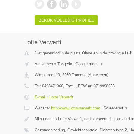
BEKIJK VOLLEDIG PROFIEL
Lotte Verwerft
Niet gevestigd in de plaats Oleye en in de provincie Luik.
Antwerpen
»
Tongerlo
|
Google maps
▼
Wimpstraat 19
,
2260
Tongerlo
(
Antwerpen
)
Tel:
0498471366
, Fax:
-
, BTW-nr:
0719998633
E-mail › Lotte Verwerft
Website:
http://www.lotteverwerft.com
|
Screenshot
▼
Mijn naam is Lotte Verwerft, gediplomeerd diëtiste en di
Gezonde voeding, Gewichtscontrole, Diabetes type 2, Ha