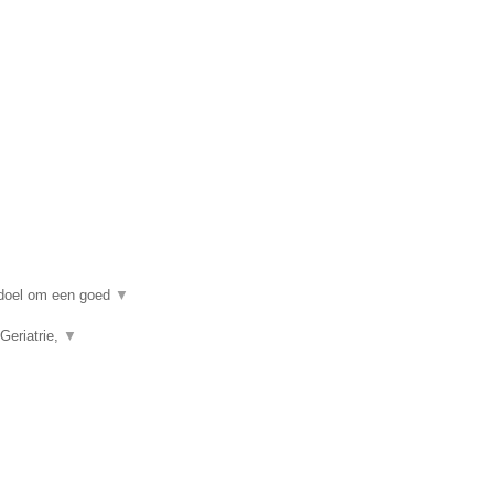
n doel om een goed
▼
Geriatrie,
▼