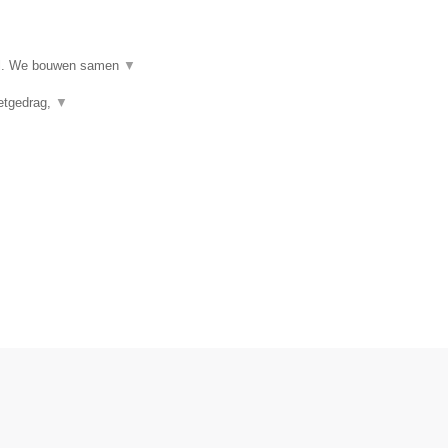
ijl. We bouwen samen
▼
eetgedrag,
▼