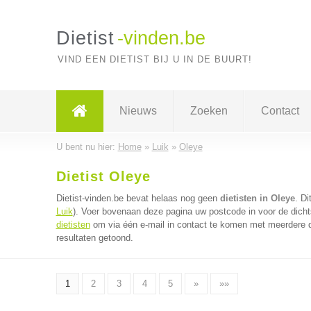
Dietist
-vinden.be
VIND EEN DIETIST BIJ U IN DE BUURT!
Nieuws
Zoeken
Contact
U bent nu hier:
Home
»
Luik
»
Oleye
Dietist Oleye
Dietist-vinden.be bevat helaas nog geen
dietisten in Oleye
. Di
Luik
). Voer bovenaan deze pagina uw postcode in voor de dichts
dietisten
om via één e-mail in contact te komen met meerdere di
resultaten getoond.
1
2
3
4
5
»
»»