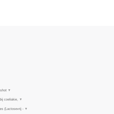
nshot
▼
ij coeliakie,
▼
es (Lactosevrij -
▼