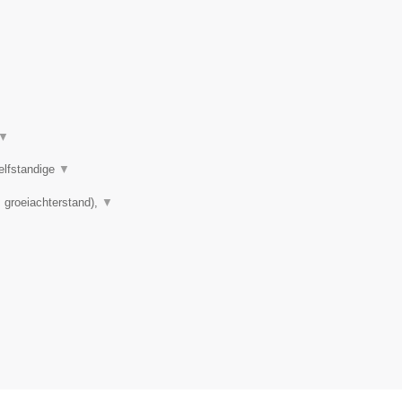
▼
elfstandige
▼
 groeiachterstand),
▼