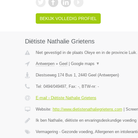
BEKIJK VOLLEDIG PROFIEL
Diëtiste Nathalie Grietens
Niet gevestigd in de plaats Oleye en in de provincie Luik.
Antwerpen
»
Geel
|
Google maps
▼
Diestseweg 174 Bus 1
,
2440
Geel
(
Antwerpen
)
Tel:
0494/049497
, Fax:
-
, BTW-nr:
-
E-mail › Diëtiste Nathalie Grietens
Website:
http://www.dietistenathaliegrietens.com
|
Scree
Ik ben Nathalie, diëtiste en ervaringsdeskundige voeding b
Vermagering - Gezonde voeding, Allergenen en intoleranti