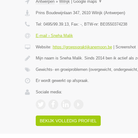
Antwerpen
»
Wilrijk
|
Google maps
▼
Prins Boudewijnlaan 347
,
2610
Wilrijk
(
Antwerpen
)
Tel:
0495/99.39.13
, Fax:
-
, BTW-nr:
BE0550374238
E-mail › Sneha Malik
Website:
https://groepspraktijkanemoon.be
|
Screenshot
Mijn naam is Sneha Malik. Sinds 2014 ben ik actief als z
Gewichts- en groeiproblemen (overgewicht, ondergewicht,
Er wordt gewerkt op afspraak.
Sociale media:
BEKIJK VOLLEDIG PROFIEL