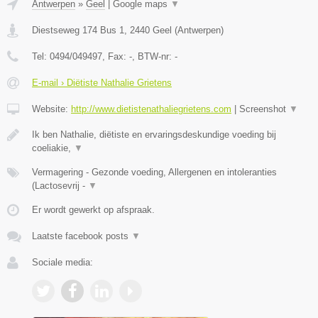
Antwerpen
»
Geel
|
Google maps
▼
Diestseweg 174 Bus 1
,
2440
Geel
(
Antwerpen
)
Tel:
0494/049497
, Fax:
-
, BTW-nr:
-
E-mail › Diëtiste Nathalie Grietens
Website:
http://www.dietistenathaliegrietens.com
|
Screenshot
▼
Ik ben Nathalie, diëtiste en ervaringsdeskundige voeding bij
coeliakie,
▼
Vermagering - Gezonde voeding, Allergenen en intoleranties
(Lactosevrij -
▼
Er wordt gewerkt op afspraak.
Laatste facebook posts
▼
Sociale media: