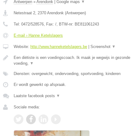
Antwerpen
»
Arendonk
|
Google maps
▼
Netestraat 2
,
2370
Arendonk
(
Antwerpen
)
Tel:
0472/528576
, Fax:
/
, BTW-nr:
BE811061243
E-mail › Hanne Ketelslagers
Website:
http://www.hanneketelslagers.be
|
Screenshot
▼
Een diëtiste is een voedingscoach. Ik maak je wegwijs in gezonde
voeding,
▼
Diensten: overgewicht, ondervoeding, sportvoeding, kinderen
Er wordt gewerkt op afspraak.
Laatste facebook posts
▼
Sociale media: