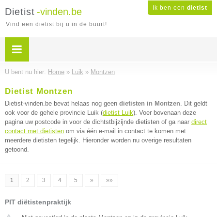
Ik ben een
dietist
Dietist
-vinden.be
Vind een dietist bij u in de buurt!
U bent nu hier:
Home
»
Luik
»
Montzen
Dietist Montzen
Dietist-vinden.be bevat helaas nog geen
dietisten in Montzen
. Dit geldt
ook voor de gehele provincie Luik (
dietist Luik
). Voer bovenaan deze
pagina uw postcode in voor de dichtstbijzijnde dietisten of ga naar
direct
contact met dietisten
om via één e-mail in contact te komen met
meerdere dietisten tegelijk. Hieronder worden nu overige resultaten
getoond.
1
2
3
4
5
»
»»
PIT diëtistenpraktijk