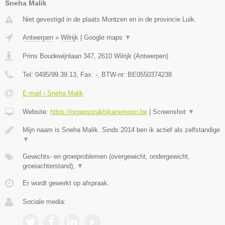
Sneha Malik
Niet gevestigd in de plaats Montzen en in de provincie Luik.
Antwerpen
»
Wilrijk
|
Google maps
▼
Prins Boudewijnlaan 347
,
2610
Wilrijk
(
Antwerpen
)
Tel:
0495/99.39.13
, Fax:
-
, BTW-nr:
BE0550374238
E-mail › Sneha Malik
Website:
https://groepspraktijkanemoon.be
|
Screenshot
▼
Mijn naam is Sneha Malik. Sinds 2014 ben ik actief als zelfstandige
▼
Gewichts- en groeiproblemen (overgewicht, ondergewicht,
groeiachterstand),
▼
Er wordt gewerkt op afspraak.
Sociale media: