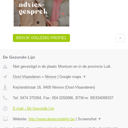
BEKIJK VOLLEDIG PROFIEL
De Gezonde Lijn
Niet gevestigd in de plaats Montzen en in de provincie Luik.
Oost-Vlaanderen
»
Ninove
|
Google maps
▼
Keylandstraat 16
,
9400
Ninove
(
Oost-Vlaanderen
)
Tel:
0474 370304
, Fax:
054 0250086
, BTW-nr:
BE834099337
E-mail › De Gezonde Lijn
Website:
http://www.degezondelijn.be
|
Screenshot
▼