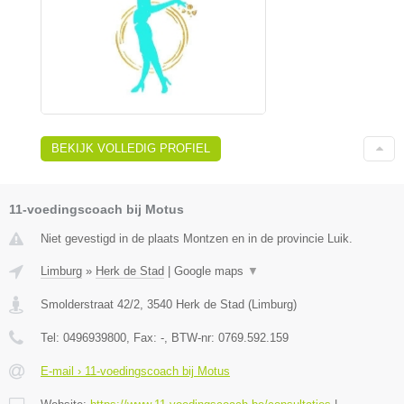
BEKIJK VOLLEDIG PROFIEL
11-voedingscoach bij Motus
Niet gevestigd in de plaats Montzen en in de provincie Luik.
Limburg
»
Herk de Stad
|
Google maps
▼
Smolderstraat 42/2
,
3540
Herk de Stad
(
Limburg
)
Tel:
0496939800
, Fax:
-
, BTW-nr:
0769.592.159
E-mail › 11-voedingscoach bij Motus