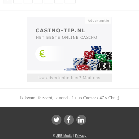
Uw advertentie hier? Mail ons
Ik kwam, ik zocht, ik vond - Julius Caesar / 47 v.Chr. ;)
©
JBB Media
|
Privacy