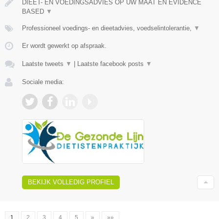
DIEET- EN VOEDINGSADVIES OP UW MAAT EN EVIDENCE
BASED
▼
Professioneel voedings- en dieetadvies, voedselintolerantie,
▼
Er wordt gewerkt op afspraak.
Laatste tweets
▼
|
Laatste facebook posts
▼
Sociale media:
BEKIJK VOLLEDIG PROFIEL
1
2
3
4
5
»
»»