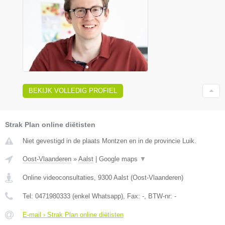
BEKIJK VOLLEDIG PROFIEL
Strak Plan online diëtisten
Niet gevestigd in de plaats Montzen en in de provincie Luik.
Oost-Vlaanderen
»
Aalst
|
Google maps
▼
Online videoconsultaties
,
9300
Aalst
(
Oost-Vlaanderen
)
Tel:
0471980333 (enkel Whatsapp)
, Fax:
-
, BTW-nr:
-
E-mail › Strak Plan online diëtisten