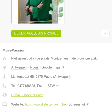
BEKIJK VOLLEDIG PROFIEL
MovePassion
Niet gevestigd in de plaats Montzen en in de provincie Luik.
Antwerpen
»
Puurs
|
Google maps
▼
Lichterstraat 68
,
2870
Puurs
(
Antwerpen
)
Tel:
0477188628
, Fax:
-
, BTW-nr:
-
E-mail › MovePassion
Website:
http://www.dietiste-naomi.be
|
Screenshot
▼