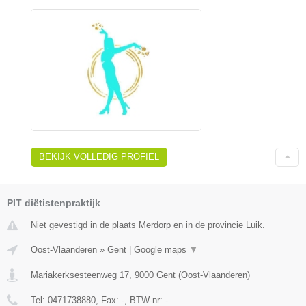
BEKIJK VOLLEDIG PROFIEL
PIT diëtistenpraktijk
Niet gevestigd in de plaats Merdorp en in de provincie Luik.
Oost-Vlaanderen
»
Gent
|
Google maps
▼
Mariakerksesteenweg 17
,
9000
Gent
(
Oost-Vlaanderen
)
Tel:
0471738880
, Fax:
-
, BTW-nr:
-