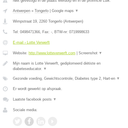
Niet gevestigd in de plaats Merdorp en in de provincie Luik.
Antwerpen
»
Tongerlo
|
Google maps
▼
Wimpstraat 19
,
2260
Tongerlo
(
Antwerpen
)
Tel:
0498471366
, Fax:
-
, BTW-nr:
0719998633
E-mail › Lotte Verwerft
Website:
http://www.lotteverwerft.com
|
Screenshot
▼
Mijn naam is Lotte Verwerft, gediplomeerd diëtiste en
diabeteseducator.
▼
Gezonde voeding, Gewichtscontrole, Diabetes type 2, Hart-en
▼
Er wordt gewerkt op afspraak.
Laatste facebook posts
▼
Sociale media: