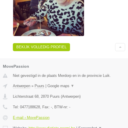
BEKIJK VOLLEDIG PROFIEL
MovePassion
Niet gevestigd in de plaats Merdorp en in de provincie Luik.
Antwerpen
»
Puurs
|
Google maps
▼
Lichterstraat 68
,
2870
Puurs
(
Antwerpen
)
Tel:
0477188628
, Fax:
-
, BTW-nr:
-
E-mail › MovePassion