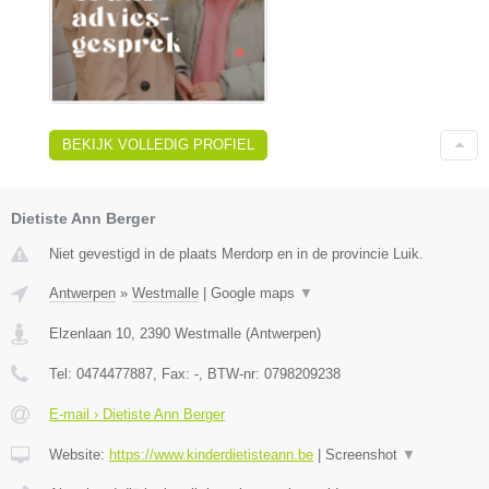
BEKIJK VOLLEDIG PROFIEL
Dietiste Ann Berger
Niet gevestigd in de plaats Merdorp en in de provincie Luik.
Antwerpen
»
Westmalle
|
Google maps
▼
Elzenlaan 10
,
2390
Westmalle
(
Antwerpen
)
Tel:
0474477887
, Fax:
-
, BTW-nr:
0798209238
E-mail › Dietiste Ann Berger
Website:
https://www.kinderdietisteann.be
|
Screenshot
▼