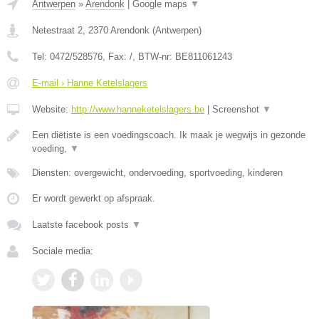
Antwerpen
»
Arendonk
|
Google maps
▼
Netestraat 2
,
2370
Arendonk
(
Antwerpen
)
Tel:
0472/528576
, Fax:
/
, BTW-nr:
BE811061243
E-mail › Hanne Ketelslagers
Website:
http://www.hanneketelslagers.be
|
Screenshot
▼
Een diëtiste is een voedingscoach. Ik maak je wegwijs in gezonde
voeding,
▼
Diensten: overgewicht, ondervoeding, sportvoeding, kinderen
Er wordt gewerkt op afspraak.
Laatste facebook posts
▼
Sociale media: