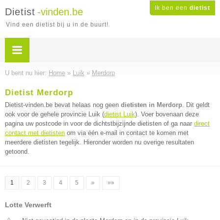
Ik ben een
dietist
Dietist
-vinden.be
Vind een dietist bij u in de buurt!
U bent nu hier:
Home
»
Luik
»
Merdorp
Dietist Merdorp
Dietist-vinden.be bevat helaas nog geen
dietisten in Merdorp
. Dit geldt
ook voor de gehele provincie Luik (
dietist Luik
). Voer bovenaan deze
pagina uw postcode in voor de dichtstbijzijnde dietisten of ga naar
direct
contact met dietisten
om via één e-mail in contact te komen met
meerdere dietisten tegelijk. Hieronder worden nu overige resultaten
getoond.
1
2
3
4
5
»
»»
Lotte Verwerft