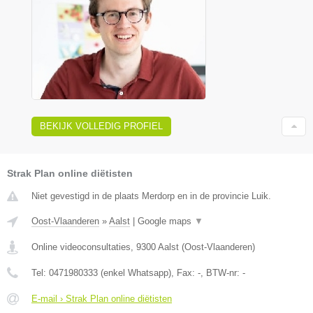
BEKIJK VOLLEDIG PROFIEL
Strak Plan online diëtisten
Niet gevestigd in de plaats Merdorp en in de provincie Luik.
Oost-Vlaanderen
»
Aalst
|
Google maps
▼
Online videoconsultaties
,
9300
Aalst
(
Oost-Vlaanderen
)
Tel:
0471980333 (enkel Whatsapp)
, Fax:
-
, BTW-nr:
-
E-mail › Strak Plan online diëtisten