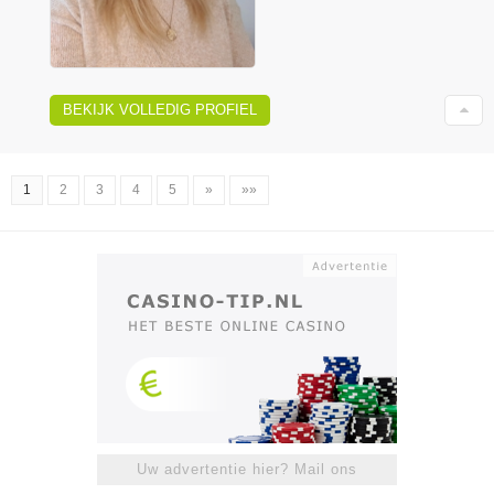
BEKIJK VOLLEDIG PROFIEL
1
2
3
4
5
»
»»
Uw advertentie hier? Mail ons