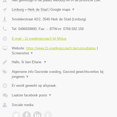
Niet gevestigd in de plaats Merdorp en in de provincie Luik.
Limburg
»
Herk de Stad
|
Google maps
▼
Smolderstraat 42/2
,
3540
Herk de Stad
(
Limburg
)
Tel:
0496939800
, Fax:
-
, BTW-nr:
0769.592.159
E-mail › 11-voedingscoach bij Motus
Website:
https://www.11-voedingscoach.be/consultaties
|
Screenshot
▼
Hallo, Ik ben Eliane.
▼
Algemene info Gezonde voeding, Gezond gewichtsverlies bij
jongeren
▼
Er wordt gewerkt op afspraak.
Laatste facebook posts
▼
Sociale media: