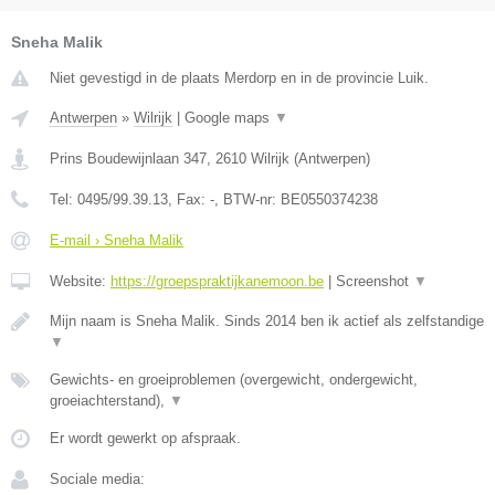
Sneha Malik
Niet gevestigd in de plaats Merdorp en in de provincie Luik.
Antwerpen
»
Wilrijk
|
Google maps
▼
Prins Boudewijnlaan 347
,
2610
Wilrijk
(
Antwerpen
)
Tel:
0495/99.39.13
, Fax:
-
, BTW-nr:
BE0550374238
E-mail › Sneha Malik
Website:
https://groepspraktijkanemoon.be
|
Screenshot
▼
Mijn naam is Sneha Malik. Sinds 2014 ben ik actief als zelfstandige
▼
Gewichts- en groeiproblemen (overgewicht, ondergewicht,
groeiachterstand),
▼
Er wordt gewerkt op afspraak.
Sociale media: