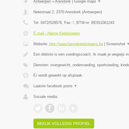
Antwerpen
»
Arendonk
|
Google maps
▼
Netestraat 2
,
2370
Arendonk
(
Antwerpen
)
Tel:
0472/528576
, Fax:
/
, BTW-nr:
BE811061243
E-mail › Hanne Ketelslagers
Website:
http://www.hanneketelslagers.be
|
Screenshot
Een diëtiste is een voedingscoach. Ik maak je wegwijs i
Diensten: overgewicht, ondervoeding, sportvoeding, kind
Er wordt gewerkt op afspraak.
Laatste facebook posts
▼
Sociale media:
BEKIJK VOLLEDIG PROFIEL