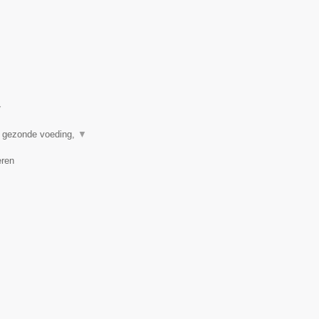
▼
n gezonde voeding,
▼
eren