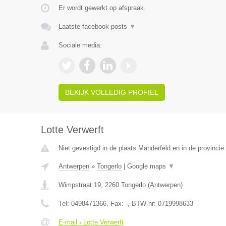
Er wordt gewerkt op afspraak.
Laatste facebook posts
▼
Sociale media:
BEKIJK VOLLEDIG PROFIEL
Lotte Verwerft
Niet gevestigd in de plaats Manderfeld en in de provincie 
Antwerpen
»
Tongerlo
|
Google maps
▼
Wimpstraat 19
,
2260
Tongerlo
(
Antwerpen
)
Tel:
0498471366
, Fax:
-
, BTW-nr:
0719998633
E-mail › Lotte Verwerft