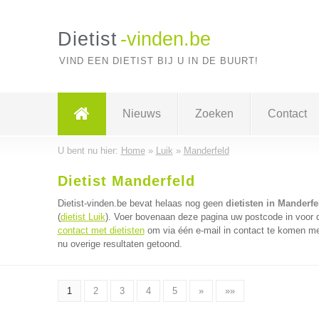
Dietist
-vinden.be
VIND EEN DIETIST BIJ U IN DE BUURT!
Nieuws
Zoeken
Contact
U bent nu hier:
Home
»
Luik
»
Manderfeld
Dietist Manderfeld
Dietist-vinden.be bevat helaas nog geen
dietisten in Manderfe
(
dietist Luik
). Voer bovenaan deze pagina uw postcode in voor de
contact met dietisten
om via één e-mail in contact te komen met
nu overige resultaten getoond.
1
2
3
4
5
»
»»