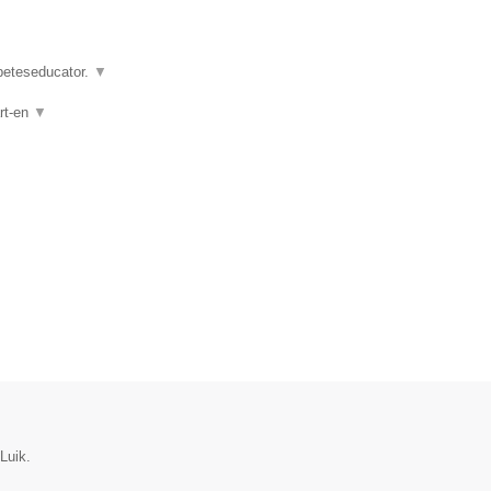
abeteseducator.
▼
rt-en
▼
Luik.