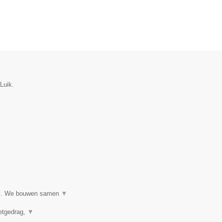
Luik.
ijl. We bouwen samen
▼
eetgedrag,
▼