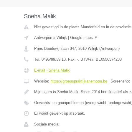
Sneha Malik
Niet gevestigd in de plaats Manderfeld en in de provincie 
Antwerpen
»
Wilrijk
|
Google maps
▼
Prins Boudewijnlaan 347
,
2610
Wilrijk
(
Antwerpen
)
Tel:
0495/99.39.13
, Fax:
-
, BTW-nr:
BE0550374238
E-mail › Sneha Malik
Website:
https://groepspraktijkanemoon.be
|
Screenshot
Mijn naam is Sneha Malik. Sinds 2014 ben ik actief als z
Gewichts- en groeiproblemen (overgewicht, ondergewicht,
Er wordt gewerkt op afspraak.
Sociale media: