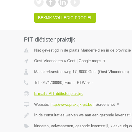
BEKIJK VOLLEDIG PROFIEL
PIT diëtistenpraktijk
Niet gevestigd in de plaats Manderfeld en in de provincie 
Oost-Vlaanderen
»
Gent
|
Google maps
▼
Mariakerksesteenweg 17
,
9000
Gent
(
Oost-Vlaanderen
)
Tel:
0471738880
, Fax:
-
, BTW-nr:
-
E-mail › PIT diëtistenpraktijk
Website:
http://www.praktijk-pit.be
|
Screenshot
▼
In de consultaties werken we aan een gezonde levensst
kinderen, volwassenen, gezonde levensstijl, kieskeurig 