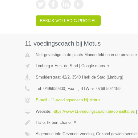
BEKIJK VOLLEDIG PROFIEL
11-voedingscoach bij Motus
Niet gevestigd in de plaats Manderfeld en in de provincie 
Limburg
»
Herk de Stad
|
Google maps
▼
Smolderstraat 42/2
,
3540
Herk de Stad
(
Limburg
)
Tel:
0496939800
, Fax:
-
, BTW-nr:
0769.592.159
E-mail › 11-voedingscoach bij Motus
Website:
https://www.11-voedingscoach.be/consultaties
Hallo, Ik ben Eliane.
▼
Algemene info Gezonde voeding, Gezond gewichtsverlies