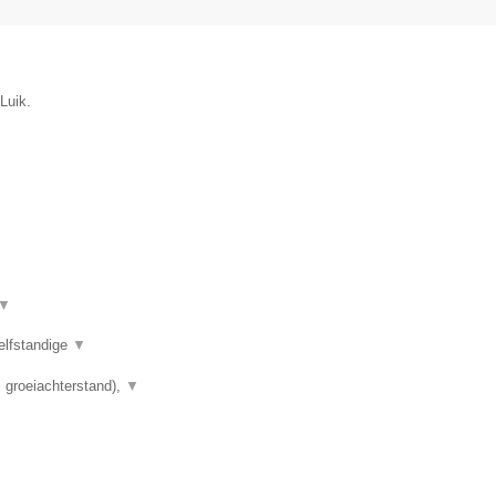
Luik.
▼
elfstandige
▼
 groeiachterstand),
▼