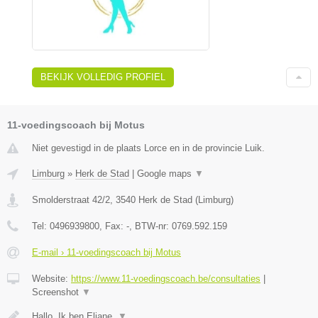
BEKIJK VOLLEDIG PROFIEL
11-voedingscoach bij Motus
Niet gevestigd in de plaats Lorce en in de provincie Luik.
Limburg
»
Herk de Stad
|
Google maps
▼
Smolderstraat 42/2
,
3540
Herk de Stad
(
Limburg
)
Tel:
0496939800
, Fax:
-
, BTW-nr:
0769.592.159
E-mail › 11-voedingscoach bij Motus
Website:
https://www.11-voedingscoach.be/consultaties
|
Screenshot
▼
Hallo, Ik ben Eliane.
▼