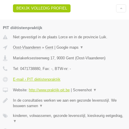
BEKIJK VOLLEDIG PROFIEL
PIT diëtistenpraktijk
Niet gevestigd in de plaats Lorce en in de provincie Luik.
Oost-Vlaanderen
»
Gent
|
Google maps
▼
Mariakerksesteenweg 17
,
9000
Gent
(
Oost-Vlaanderen
)
Tel:
0471738880
, Fax:
-
, BTW-nr:
-
E-mail › PIT diëtistenpraktijk
Website:
http://www.praktijk-pit.be
|
Screenshot
▼
In de consultaties werken we aan een gezonde levensstijl. We
bouwen samen
▼
kinderen, volwassenen, gezonde levensstijl, kieskeurig eetgedrag,
▼