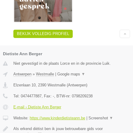
BEKIJK VOLLEDIG PROFIEL
Dietiste Ann Berger
Niet gevestigd in de plaats Lorce en in de provincie Luik.
Antwerpen
»
Westmalle
|
Google maps
▼
Elzenlaan 10
,
2390
Westmalle
(
Antwerpen
)
Tel:
0474477887
, Fax:
-
, BTW-nr:
0798209238
E-mail › Dietiste Ann Berger
Website:
https://www.kinderdietisteann.be
|
Screenshot
▼
Als erkend diëtist ben ik jouw betrouwbare gids voor