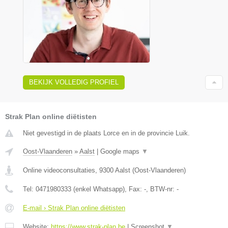
BEKIJK VOLLEDIG PROFIEL
Strak Plan online diëtisten
Niet gevestigd in de plaats Lorce en in de provincie Luik.
Oost-Vlaanderen
»
Aalst
|
Google maps
▼
Online videoconsultaties
,
9300
Aalst
(
Oost-Vlaanderen
)
Tel:
0471980333 (enkel Whatsapp)
, Fax:
-
, BTW-nr:
-
E-mail › Strak Plan online diëtisten
Website:
https://www.strak-plan.be
|
Screenshot
▼