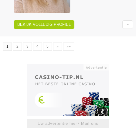
BEKIJK VOLLEDIG PROFIEL
1
2
3
4
5
»
»»
Uw advertentie hier? Mail ons