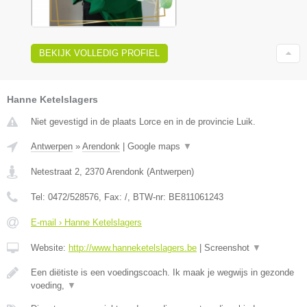
BEKIJK VOLLEDIG PROFIEL
Hanne Ketelslagers
Niet gevestigd in de plaats Lorce en in de provincie Luik.
Antwerpen
»
Arendonk
|
Google maps
▼
Netestraat 2
,
2370
Arendonk
(
Antwerpen
)
Tel:
0472/528576
, Fax:
/
, BTW-nr:
BE811061243
E-mail › Hanne Ketelslagers
Website:
http://www.hanneketelslagers.be
|
Screenshot
▼
Een diëtiste is een voedingscoach. Ik maak je wegwijs in gezonde
voeding,
▼