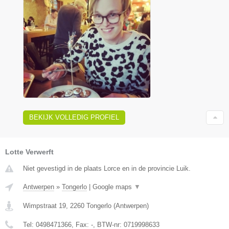
BEKIJK VOLLEDIG PROFIEL
Lotte Verwerft
Niet gevestigd in de plaats Lorce en in de provincie Luik.
Antwerpen
»
Tongerlo
|
Google maps
▼
Wimpstraat 19
,
2260
Tongerlo
(
Antwerpen
)
Tel:
0498471366
, Fax:
-
, BTW-nr:
0719998633