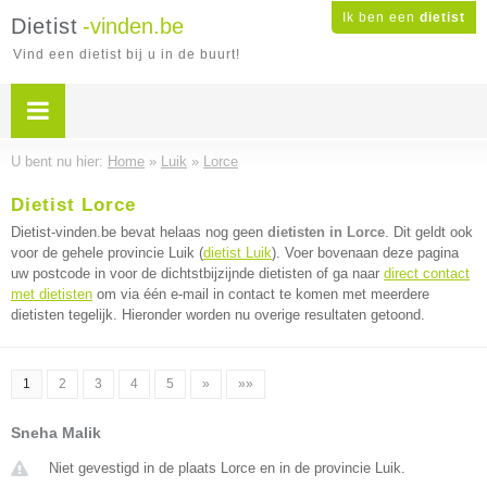
Ik ben een
dietist
Dietist
-vinden.be
Vind een dietist bij u in de buurt!
U bent nu hier:
Home
»
Luik
»
Lorce
Dietist Lorce
Dietist-vinden.be bevat helaas nog geen
dietisten in Lorce
. Dit geldt ook
voor de gehele provincie Luik (
dietist Luik
). Voer bovenaan deze pagina
uw postcode in voor de dichtstbijzijnde dietisten of ga naar
direct contact
met dietisten
om via één e-mail in contact te komen met meerdere
dietisten tegelijk. Hieronder worden nu overige resultaten getoond.
1
2
3
4
5
»
»»
Sneha Malik
Niet gevestigd in de plaats Lorce en in de provincie Luik.