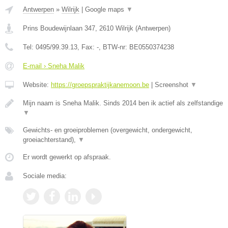
Antwerpen
»
Wilrijk
|
Google maps
▼
Prins Boudewijnlaan 347
,
2610
Wilrijk
(
Antwerpen
)
Tel:
0495/99.39.13
, Fax:
-
, BTW-nr:
BE0550374238
E-mail › Sneha Malik
Website:
https://groepspraktijkanemoon.be
|
Screenshot
▼
Mijn naam is Sneha Malik. Sinds 2014 ben ik actief als zelfstandige
▼
Gewichts- en groeiproblemen (overgewicht, ondergewicht,
groeiachterstand),
▼
Er wordt gewerkt op afspraak.
Sociale media: