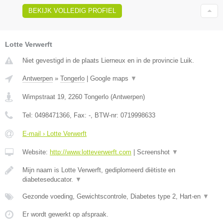
BEKIJK VOLLEDIG PROFIEL
Lotte Verwerft
Niet gevestigd in de plaats Lierneux en in de provincie Luik.
Antwerpen
»
Tongerlo
|
Google maps
▼
Wimpstraat 19
,
2260
Tongerlo
(
Antwerpen
)
Tel:
0498471366
, Fax:
-
, BTW-nr:
0719998633
E-mail › Lotte Verwerft
Website:
http://www.lotteverwerft.com
|
Screenshot
▼
Mijn naam is Lotte Verwerft, gediplomeerd diëtiste en
diabeteseducator.
▼
Gezonde voeding, Gewichtscontrole, Diabetes type 2, Hart-en
▼
Er wordt gewerkt op afspraak.