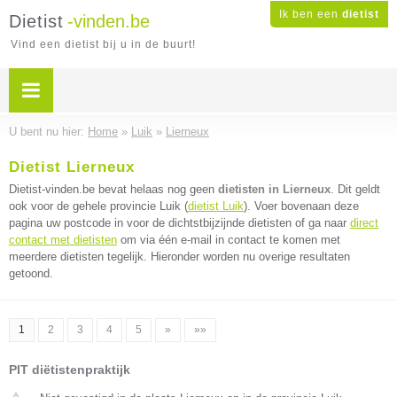
Ik ben een
dietist
Dietist
-vinden.be
Vind een dietist bij u in de buurt!
U bent nu hier:
Home
»
Luik
»
Lierneux
Dietist Lierneux
Dietist-vinden.be bevat helaas nog geen
dietisten in Lierneux
. Dit geldt
ook voor de gehele provincie Luik (
dietist Luik
). Voer bovenaan deze
pagina uw postcode in voor de dichtstbijzijnde dietisten of ga naar
direct
contact met dietisten
om via één e-mail in contact te komen met
meerdere dietisten tegelijk. Hieronder worden nu overige resultaten
getoond.
1
2
3
4
5
»
»»
PIT diëtistenpraktijk