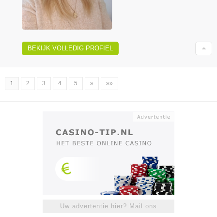
BEKIJK VOLLEDIG PROFIEL
1
2
3
4
5
»
»»
Uw advertentie hier? Mail ons