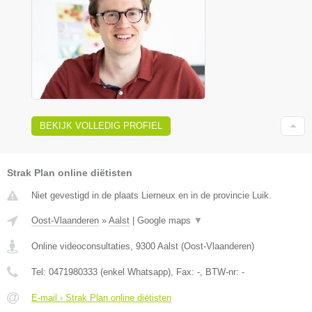
BEKIJK VOLLEDIG PROFIEL
Strak Plan online diëtisten
Niet gevestigd in de plaats Lierneux en in de provincie Luik.
Oost-Vlaanderen
»
Aalst
|
Google maps
▼
Online videoconsultaties
,
9300
Aalst
(
Oost-Vlaanderen
)
Tel:
0471980333 (enkel Whatsapp)
, Fax:
-
, BTW-nr:
-
E-mail › Strak Plan online diëtisten