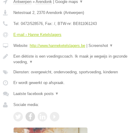
Antwerpen
»
Arendonk
|
Google maps
▼
Netestraat 2
,
2370
Arendonk
(
Antwerpen
)
Tel:
0472/528576
, Fax:
/
, BTW-nr:
BE811061243
E-mail › Hanne Ketelslagers
Website:
http://www.hanneketelslagers.be
|
Screenshot
▼
Een diëtiste is een voedingscoach. Ik maak je wegwijs in gezonde
voeding,
▼
Diensten: overgewicht, ondervoeding, sportvoeding, kinderen
Er wordt gewerkt op afspraak.
Laatste facebook posts
▼
Sociale media: