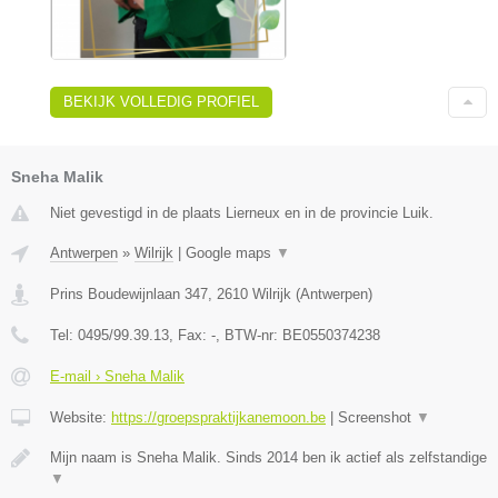
BEKIJK VOLLEDIG PROFIEL
Sneha Malik
Niet gevestigd in de plaats Lierneux en in de provincie Luik.
Antwerpen
»
Wilrijk
|
Google maps
▼
Prins Boudewijnlaan 347
,
2610
Wilrijk
(
Antwerpen
)
Tel:
0495/99.39.13
, Fax:
-
, BTW-nr:
BE0550374238
E-mail › Sneha Malik
Website:
https://groepspraktijkanemoon.be
|
Screenshot
▼
Mijn naam is Sneha Malik. Sinds 2014 ben ik actief als zelfstandige
▼