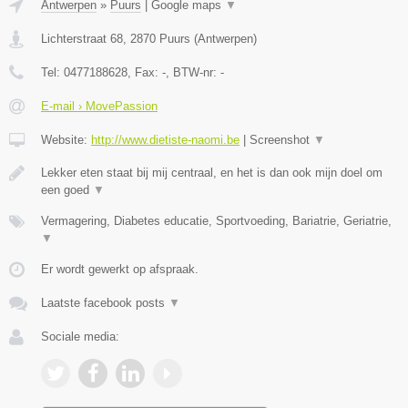
Antwerpen
»
Puurs
|
Google maps
▼
Lichterstraat 68
,
2870
Puurs
(
Antwerpen
)
Tel:
0477188628
, Fax:
-
, BTW-nr:
-
E-mail › MovePassion
Website:
http://www.dietiste-naomi.be
|
Screenshot
▼
Lekker eten staat bij mij centraal, en het is dan ook mijn doel om
een goed
▼
Vermagering, Diabetes educatie, Sportvoeding, Bariatrie, Geriatrie,
▼
Er wordt gewerkt op afspraak.
Laatste facebook posts
▼
Sociale media: