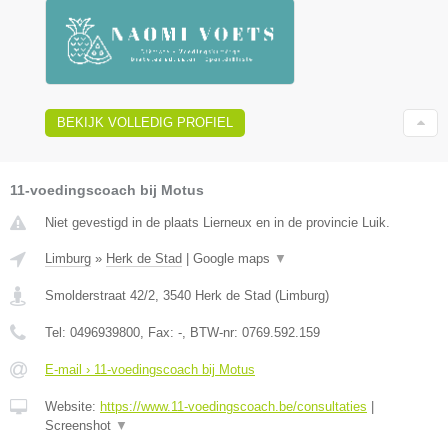
BEKIJK VOLLEDIG PROFIEL
11-voedingscoach bij Motus
Niet gevestigd in de plaats Lierneux en in de provincie Luik.
Limburg
»
Herk de Stad
|
Google maps
▼
Smolderstraat 42/2
,
3540
Herk de Stad
(
Limburg
)
Tel:
0496939800
, Fax:
-
, BTW-nr:
0769.592.159
E-mail › 11-voedingscoach bij Motus
Website:
https://www.11-voedingscoach.be/consultaties
|
Screenshot
▼