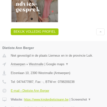
BEKIJK VOLLEDIG PROFIEL
Dietiste Ann Berger
Niet gevestigd in de plaats Lierneux en in de provincie Luik.
Antwerpen
»
Westmalle
|
Google maps
▼
Elzenlaan 10
,
2390
Westmalle
(
Antwerpen
)
Tel:
0474477887
, Fax:
-
, BTW-nr:
0798209238
E-mail › Dietiste Ann Berger
Website:
https://www.kinderdietisteann.be
|
Screenshot
▼