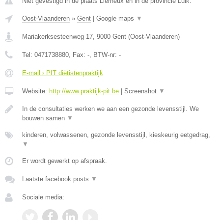
Niet gevestigd in de plaats Lierneux en in de provincie Luik.
Oost-Vlaanderen
»
Gent
|
Google maps
▼
Mariakerksesteenweg 17
,
9000
Gent
(
Oost-Vlaanderen
)
Tel:
0471738880
, Fax:
-
, BTW-nr:
-
E-mail › PIT diëtistenpraktijk
Website:
http://www.praktijk-pit.be
|
Screenshot
▼
In de consultaties werken we aan een gezonde levensstijl. We
bouwen samen
▼
kinderen, volwassenen, gezonde levensstijl, kieskeurig eetgedrag,
▼
Er wordt gewerkt op afspraak.
Laatste facebook posts
▼
Sociale media: