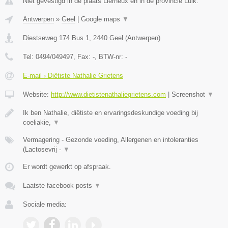
Niet gevestigd in de plaats Lierneux en in de provincie Luik.
Antwerpen
»
Geel
|
Google maps
▼
Diestseweg 174 Bus 1
,
2440
Geel
(
Antwerpen
)
Tel:
0494/049497
, Fax:
-
, BTW-nr:
-
E-mail › Diëtiste Nathalie Grietens
Website:
http://www.dietistenathaliegrietens.com
|
Screenshot
▼
Ik ben Nathalie, diëtiste en ervaringsdeskundige voeding bij
coeliakie,
▼
Vermagering - Gezonde voeding, Allergenen en intoleranties
(Lactosevrij -
▼
Er wordt gewerkt op afspraak.
Laatste facebook posts
▼
Sociale media: