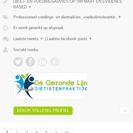
DIEET- EN VOEDINGSADVIES OP UW MAAT EN EVIDENCE
BASED
▼
Professioneel voedings- en dieetadvies, voedselintolerantie,
▼
Er wordt gewerkt op afspraak.
Laatste tweets
▼
|
Laatste facebook posts
▼
Sociale media:
BEKIJK VOLLEDIG PROFIEL
1
2
3
4
5
»
»»