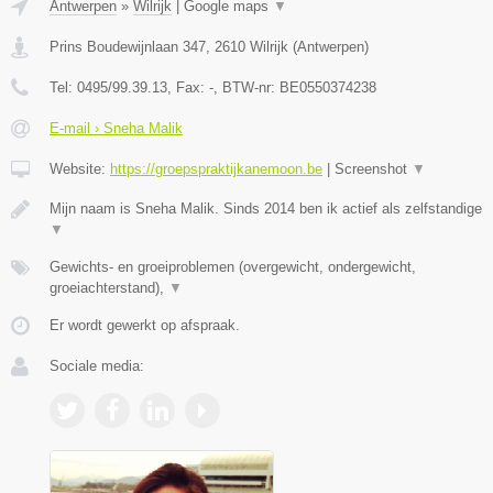
Antwerpen
»
Wilrijk
|
Google maps
▼
Prins Boudewijnlaan 347
,
2610
Wilrijk
(
Antwerpen
)
Tel:
0495/99.39.13
, Fax:
-
, BTW-nr:
BE0550374238
E-mail › Sneha Malik
Website:
https://groepspraktijkanemoon.be
|
Screenshot
▼
Mijn naam is Sneha Malik. Sinds 2014 ben ik actief als zelfstandige
▼
Gewichts- en groeiproblemen (overgewicht, ondergewicht,
groeiachterstand),
▼
Er wordt gewerkt op afspraak.
Sociale media: