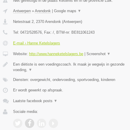
Niet gevestigd in de plaats Kettenis en in de provincie Luik.
Antwerpen
»
Arendonk
|
Google maps
▼
Netestraat 2
,
2370
Arendonk
(
Antwerpen
)
Tel:
0472/528576
, Fax:
/
, BTW-nr:
BE811061243
E-mail › Hanne Ketelslagers
Website:
http://www.hanneketelslagers.be
|
Screenshot
▼
Een diëtiste is een voedingscoach. Ik maak je wegwijs in gezonde
voeding,
▼
Diensten: overgewicht, ondervoeding, sportvoeding, kinderen
Er wordt gewerkt op afspraak.
Laatste facebook posts
▼
Sociale media: