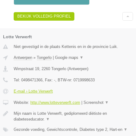
BEKIJK VOLLEDIG PROFIEL
Lotte Verwerft
Niet gevestigd in de plaats Kettenis en in de provincie Luik.
Antwerpen
»
Tongerlo
|
Google maps
▼
Wimpstraat 19
,
2260
Tongerlo
(
Antwerpen
)
Tel:
0498471366
, Fax:
-
, BTW-nr:
0719998633
E-mail › Lotte Verwerft
Website:
http://www.lotteverwerft.com
|
Screenshot
▼
Mijn naam is Lotte Verwerft, gediplomeerd diëtiste en
diabeteseducator.
▼
Gezonde voeding, Gewichtscontrole, Diabetes type 2, Hart-en
▼