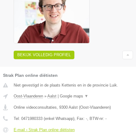
BEKIJK VOLLEDIG PROFIEL
Strak Plan online diëtisten
Niet gevestigd in de plaats Kettenis en in de provincie Luik.
Oost-Vlaanderen
»
Aalst
|
Google maps
▼
Online videoconsultaties
,
9300
Aalst
(
Oost-Vlaanderen
)
Tel:
0471980333 (enkel Whatsapp)
, Fax:
-
, BTW-nr:
-
E-mail › Strak Plan online diëtisten