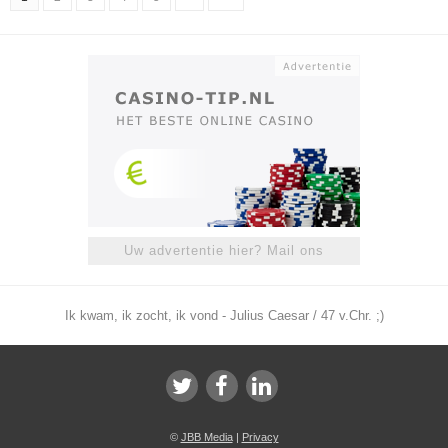
Uw advertentie hier? Mail ons
Ik kwam, ik zocht, ik vond - Julius Caesar / 47 v.Chr. ;)
©
JBB Media
|
Privacy