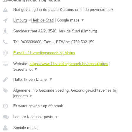
11-voedingscoach bij Motus
Niet gevestigd in de plaats Kettenis en in de provincie Luik.
Limburg
»
Herk de Stad
|
Google maps
▼
Smolderstraat 42/2
,
3540
Herk de Stad
(
Limburg
)
Tel:
0496939800
, Fax:
-
, BTW-nr:
0769.592.159
E-mail › 11-voedingscoach bij Motus
Website:
https://www.11-voedingscoach.be/consultaties
|
Screenshot
▼
Hallo, Ik ben Eliane.
▼
Algemene info Gezonde voeding, Gezond gewichtsverlies bij
jongeren
▼
Er wordt gewerkt op afspraak.
Laatste facebook posts
▼
Sociale media: