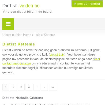
Ik ben een
dietist
Dietist
-vinden.be
Vind een dietist bij u in de buurt!
U bent nu hier:
Home
»
Luik
»
Kettenis
Dietist Kettenis
Dietist-vinden.be bevat helaas nog geen
dietisten in Kettenis
. Dit geldt
ook voor de gehele provincie Luik (
dietist Luik
). Voer bovenaan deze
pagina uw postcode in voor de dichtstbijzijnde dietisten of ga naar
direct
contact met dietisten
om via één e-mail in contact te komen met
meerdere dietisten tegelijk. Hieronder worden nu overige resultaten
getoond.
1
2
3
4
5
»
»»
Diëtiste Nathalie Grietens