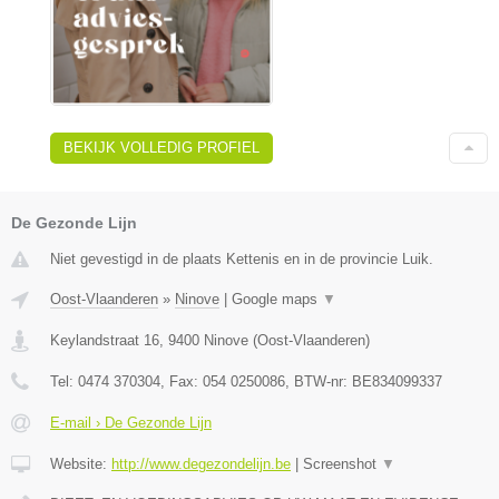
BEKIJK VOLLEDIG PROFIEL
De Gezonde Lijn
Niet gevestigd in de plaats Kettenis en in de provincie Luik.
Oost-Vlaanderen
»
Ninove
|
Google maps
▼
Keylandstraat 16
,
9400
Ninove
(
Oost-Vlaanderen
)
Tel:
0474 370304
, Fax:
054 0250086
, BTW-nr:
BE834099337
E-mail › De Gezonde Lijn
Website:
http://www.degezondelijn.be
|
Screenshot
▼