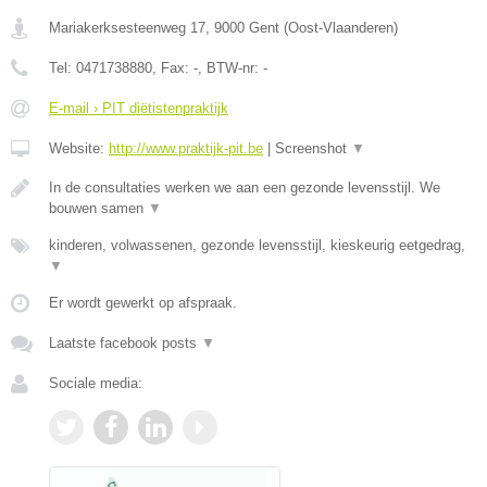
Mariakerksesteenweg 17
,
9000
Gent
(
Oost-Vlaanderen
)
Tel:
0471738880
, Fax:
-
, BTW-nr:
-
E-mail › PIT diëtistenpraktijk
Website:
http://www.praktijk-pit.be
|
Screenshot
▼
In de consultaties werken we aan een gezonde levensstijl. We
bouwen samen
▼
kinderen, volwassenen, gezonde levensstijl, kieskeurig eetgedrag,
▼
Er wordt gewerkt op afspraak.
Laatste facebook posts
▼
Sociale media: