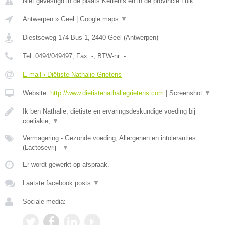
Niet gevestigd in de plaats Kettenis en in de provincie Luik.
Antwerpen
»
Geel
|
Google maps
▼
Diestseweg 174 Bus 1
,
2440
Geel
(
Antwerpen
)
Tel:
0494/049497
, Fax:
-
, BTW-nr:
-
E-mail › Diëtiste Nathalie Grietens
Website:
http://www.dietistenathaliegrietens.com
|
Screenshot
▼
Ik ben Nathalie, diëtiste en ervaringsdeskundige voeding bij
coeliakie,
▼
Vermagering - Gezonde voeding, Allergenen en intoleranties
(Lactosevrij -
▼
Er wordt gewerkt op afspraak.
Laatste facebook posts
▼
Sociale media: