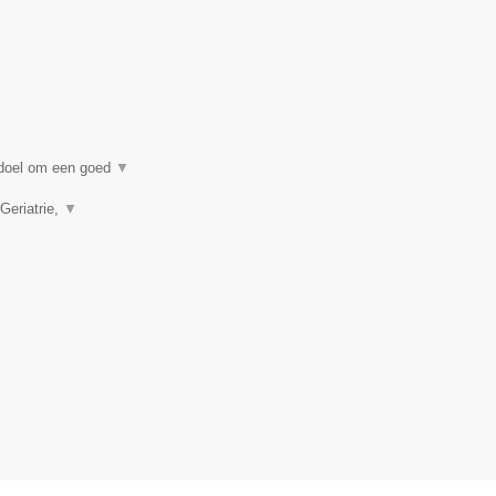
n doel om een goed
▼
Geriatrie,
▼