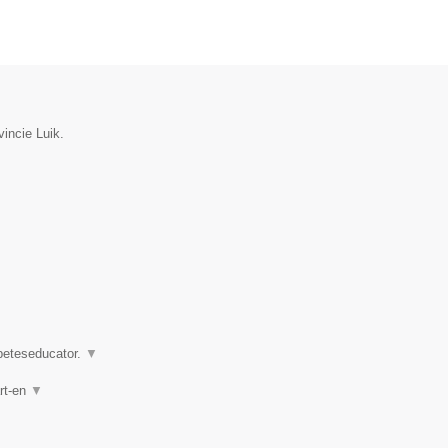
incie Luik.
abeteseducator.
▼
rt-en
▼