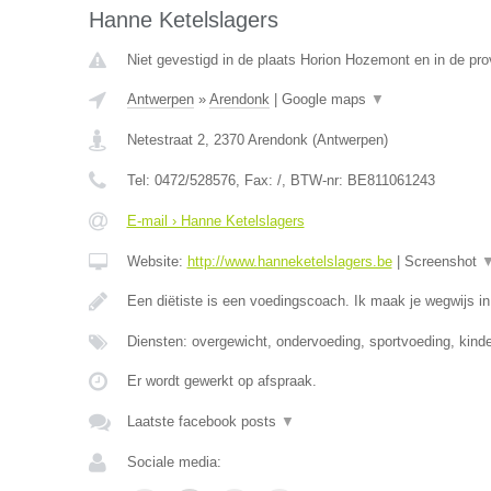
Hanne Ketelslagers
Niet gevestigd in de plaats Horion Hozemont en in de prov
Antwerpen
»
Arendonk
|
Google maps
▼
Netestraat 2
,
2370
Arendonk
(
Antwerpen
)
Tel:
0472/528576
, Fax:
/
, BTW-nr:
BE811061243
E-mail › Hanne Ketelslagers
Website:
http://www.hanneketelslagers.be
|
Screenshot
Een diëtiste is een voedingscoach. Ik maak je wegwijs i
Diensten: overgewicht, ondervoeding, sportvoeding, kind
Er wordt gewerkt op afspraak.
Laatste facebook posts
▼
Sociale media: