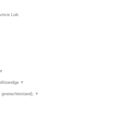
incie Luik.
▼
elfstandige
▼
 groeiachterstand),
▼