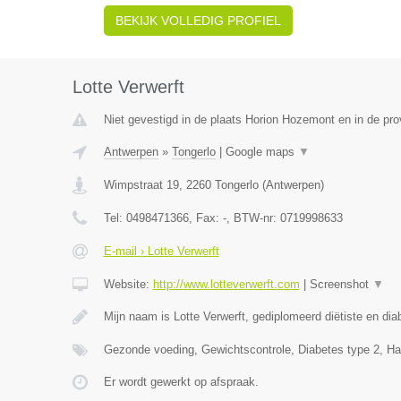
BEKIJK VOLLEDIG PROFIEL
Lotte Verwerft
Niet gevestigd in de plaats Horion Hozemont en in de prov
Antwerpen
»
Tongerlo
|
Google maps
▼
Wimpstraat 19
,
2260
Tongerlo
(
Antwerpen
)
Tel:
0498471366
, Fax:
-
, BTW-nr:
0719998633
E-mail › Lotte Verwerft
Website:
http://www.lotteverwerft.com
|
Screenshot
▼
Mijn naam is Lotte Verwerft, gediplomeerd diëtiste en di
Gezonde voeding, Gewichtscontrole, Diabetes type 2, Ha
Er wordt gewerkt op afspraak.