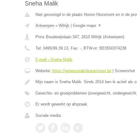
Sneha Malik
Niet gevestigd in de plaats Horion Hozemont en in de prov
Antwerpen
»
Wilrijk
|
Google maps
▼
Prins Boudewijnlaan 347
,
2610
Wilrijk
(
Antwerpen
)
Tel:
0495/99.39.13
, Fax:
-
, BTW-nr:
BE0550374238
E-mail › Sneha Malik
Website:
https://groepspraktijkanemoon.be
|
Screenshot
Mijn naam is Sneha Malik. Sinds 2014 ben ik actief als z
Gewichts- en groeiproblemen (overgewicht, ondergewicht,
Er wordt gewerkt op afspraak.
Sociale media: