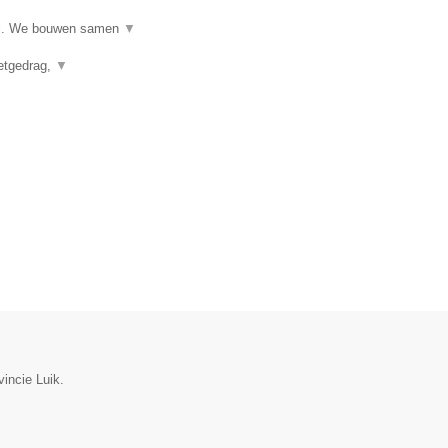
ijl. We bouwen samen
▼
eetgedrag,
▼
incie Luik.