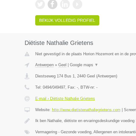
BEKIJK VOLLEDIG PROFIEL
Diëtiste Nathalie Grietens
Niet gevestigd in de plaats Horion Hozemont en in de prov
Antwerpen
»
Geel
|
Google maps
▼
Diestseweg 174 Bus 1
,
2440
Geel
(
Antwerpen
)
Tel:
0494/049497
, Fax:
-
, BTW-nr:
-
E-mail › Diëtiste Nathalie Grietens
Website:
http://www.dietistenathaliegrietens.com
|
Scree
Ik ben Nathalie, diëtiste en ervaringsdeskundige voeding b
Vermagering - Gezonde voeding, Allergenen en intoleranti