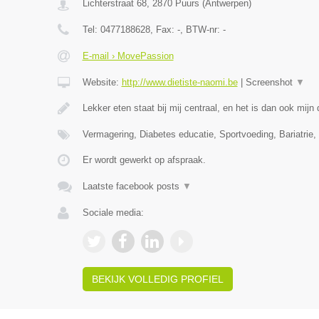
Lichterstraat 68
,
2870
Puurs
(
Antwerpen
)
Tel:
0477188628
, Fax:
-
, BTW-nr:
-
E-mail › MovePassion
Website:
http://www.dietiste-naomi.be
|
Screenshot
▼
Lekker eten staat bij mij centraal, en het is dan ook mij
Vermagering, Diabetes educatie, Sportvoeding, Bariatrie, 
Er wordt gewerkt op afspraak.
Laatste facebook posts
▼
Sociale media:
BEKIJK VOLLEDIG PROFIEL