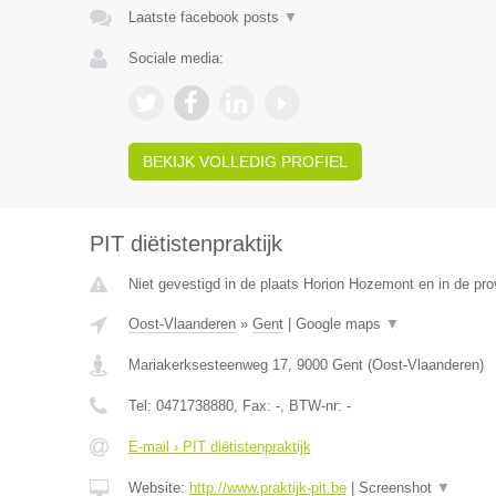
Laatste facebook posts
▼
Sociale media:
BEKIJK VOLLEDIG PROFIEL
PIT diëtistenpraktijk
Niet gevestigd in de plaats Horion Hozemont en in de prov
Oost-Vlaanderen
»
Gent
|
Google maps
▼
Mariakerksesteenweg 17
,
9000
Gent
(
Oost-Vlaanderen
)
Tel:
0471738880
, Fax:
-
, BTW-nr:
-
E-mail › PIT diëtistenpraktijk
Website:
http://www.praktijk-pit.be
|
Screenshot
▼