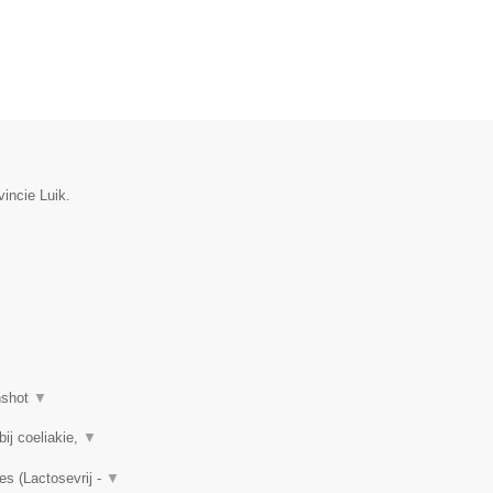
incie Luik.
nshot
▼
ij coeliakie,
▼
es (Lactosevrij -
▼