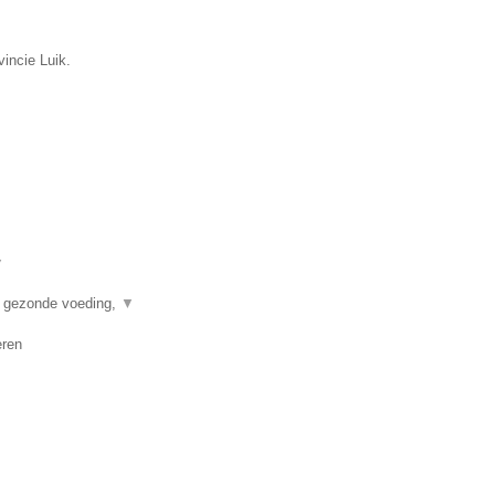
incie Luik.
▼
n gezonde voeding,
▼
eren