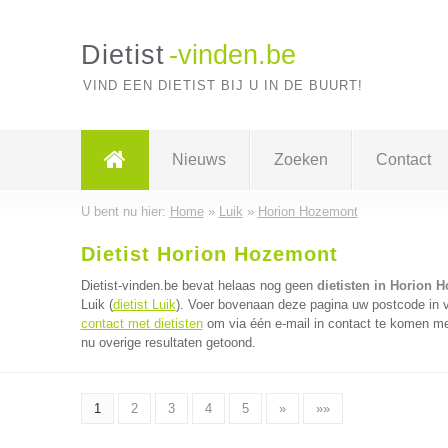
Dietist
-vinden.be
VIND EEN DIETIST BIJ U IN DE BUURT!
Nieuws
Zoeken
Contact
U bent nu hier:
Home
»
Luik
»
Horion Hozemont
Dietist Horion Hozemont
Dietist-vinden.be bevat helaas nog geen
dietisten in Horion 
Luik (
dietist Luik
). Voer bovenaan deze pagina uw postcode in vo
contact met dietisten
om via één e-mail in contact te komen met
nu overige resultaten getoond.
1
2
3
4
5
»
»»