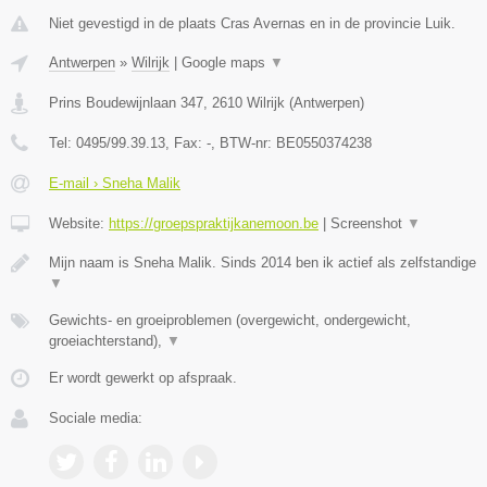
Niet gevestigd in de plaats Cras Avernas en in de provincie Luik.
Antwerpen
»
Wilrijk
|
Google maps
▼
Prins Boudewijnlaan 347
,
2610
Wilrijk
(
Antwerpen
)
Tel:
0495/99.39.13
, Fax:
-
, BTW-nr:
BE0550374238
E-mail › Sneha Malik
Website:
https://groepspraktijkanemoon.be
|
Screenshot
▼
Mijn naam is Sneha Malik. Sinds 2014 ben ik actief als zelfstandige
▼
Gewichts- en groeiproblemen (overgewicht, ondergewicht,
groeiachterstand),
▼
Er wordt gewerkt op afspraak.
Sociale media: