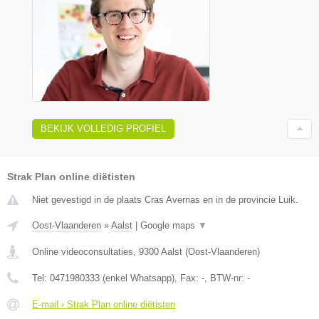
BEKIJK VOLLEDIG PROFIEL
Strak Plan online diëtisten
Niet gevestigd in de plaats Cras Avernas en in de provincie Luik.
Oost-Vlaanderen
»
Aalst
|
Google maps
▼
Online videoconsultaties
,
9300
Aalst
(
Oost-Vlaanderen
)
Tel:
0471980333 (enkel Whatsapp)
, Fax:
-
, BTW-nr:
-
E-mail › Strak Plan online diëtisten