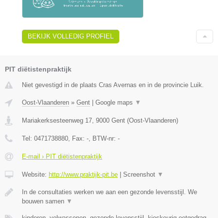
BEKIJK VOLLEDIG PROFIEL
PIT diëtistenpraktijk
Niet gevestigd in de plaats Cras Avernas en in de provincie Luik.
Oost-Vlaanderen
»
Gent
|
Google maps
▼
Mariakerksesteenweg 17
,
9000
Gent
(
Oost-Vlaanderen
)
Tel:
0471738880
, Fax:
-
, BTW-nr:
-
E-mail › PIT diëtistenpraktijk
Website:
http://www.praktijk-pit.be
|
Screenshot
▼
In de consultaties werken we aan een gezonde levensstijl. We
bouwen samen
▼
kinderen, volwassenen, gezonde levensstijl, kieskeurig eetgedrag,