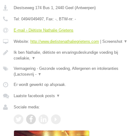
Diestseweg 174 Bus 1
,
2440
Geel
(
Antwerpen
)
Tel:
0494/049497
, Fax:
-
, BTW-nr:
-
E-mail › Diëtiste Nathalie Grietens
Website:
http://www.dietistenathaliegrietens.com
|
Screenshot
▼
Ik ben Nathalie, diëtiste en ervaringsdeskundige voeding bij
coeliakie,
▼
Vermagering - Gezonde voeding, Allergenen en intoleranties
(Lactosevrij -
▼
Er wordt gewerkt op afspraak.
Laatste facebook posts
▼
Sociale media: