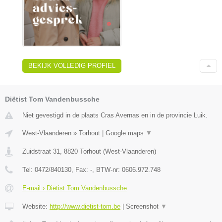
BEKIJK VOLLEDIG PROFIEL
Diëtist Tom Vandenbussche
Niet gevestigd in de plaats Cras Avernas en in de provincie Luik.
West-Vlaanderen
»
Torhout
|
Google maps
▼
Zuidstraat 31
,
8820
Torhout
(
West-Vlaanderen
)
Tel:
0472/840130
, Fax:
-
, BTW-nr:
0606.972.748
E-mail › Diëtist Tom Vandenbussche
Website:
http://www.dietist-tom.be
|
Screenshot
▼