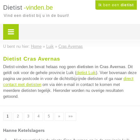
Ik ben een
dietist
Dietist
-vinden.be
Vind een dietist bij u in de buurt!
U bent nu hier:
Home
»
Luik
»
Cras Avernas
Dietist Cras Avernas
Dietist-vinden.be bevat helaas nog geen
dietisten in Cras Avernas
. Dit
geldt ook voor de gehele provincie Luik (
dietist Luik
). Voer bovenaan deze
pagina uw postcode in voor de dichtstbijzijnde dietisten of ga naar
direct
contact met dietisten
om via één e-mail in contact te komen met
meerdere dietisten tegelijk. Hieronder worden nu overige resultaten
getoond.
1
2
3
4
5
»
»»
Hanne Ketelslagers