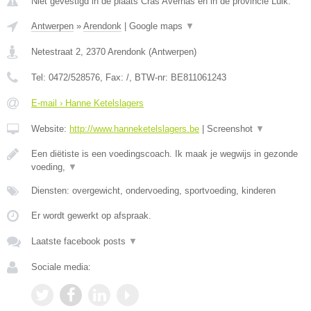
Niet gevestigd in de plaats Cras Avernas en in de provincie Luik.
Antwerpen
»
Arendonk
|
Google maps
▼
Netestraat 2
,
2370
Arendonk
(
Antwerpen
)
Tel:
0472/528576
, Fax:
/
, BTW-nr:
BE811061243
E-mail › Hanne Ketelslagers
Website:
http://www.hanneketelslagers.be
|
Screenshot
▼
Een diëtiste is een voedingscoach. Ik maak je wegwijs in gezonde
voeding,
▼
Diensten: overgewicht, ondervoeding, sportvoeding, kinderen
Er wordt gewerkt op afspraak.
Laatste facebook posts
▼
Sociale media: