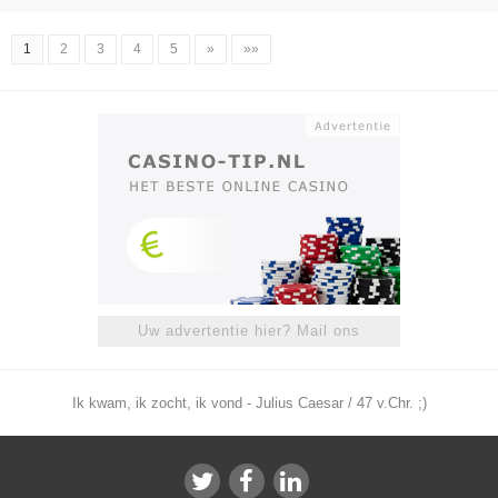
1
2
3
4
5
»
»»
Uw advertentie hier? Mail ons
Ik kwam, ik zocht, ik vond - Julius Caesar / 47 v.Chr. ;)