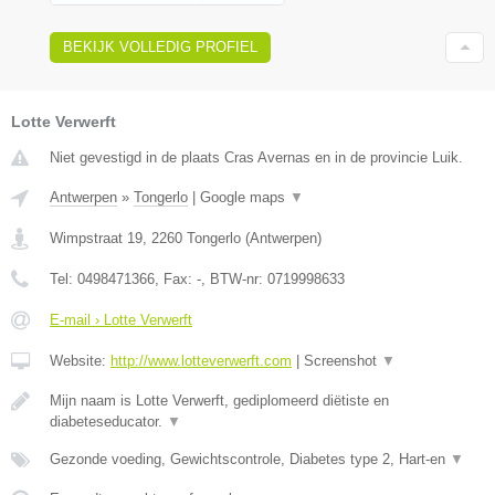
BEKIJK VOLLEDIG PROFIEL
Lotte Verwerft
Niet gevestigd in de plaats Cras Avernas en in de provincie Luik.
Antwerpen
»
Tongerlo
|
Google maps
▼
Wimpstraat 19
,
2260
Tongerlo
(
Antwerpen
)
Tel:
0498471366
, Fax:
-
, BTW-nr:
0719998633
E-mail › Lotte Verwerft
Website:
http://www.lotteverwerft.com
|
Screenshot
▼
Mijn naam is Lotte Verwerft, gediplomeerd diëtiste en
diabeteseducator.
▼
Gezonde voeding, Gewichtscontrole, Diabetes type 2, Hart-en
▼