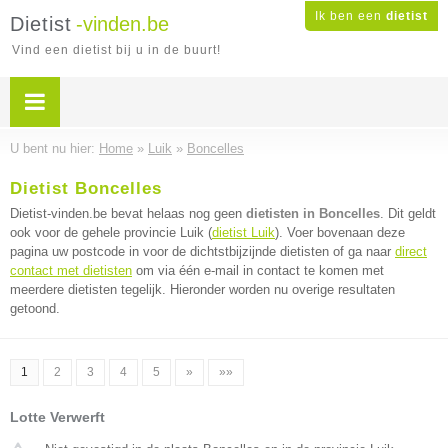
Ik ben een
dietist
Dietist
-vinden.be
Vind een dietist bij u in de buurt!
U bent nu hier:
Home
»
Luik
»
Boncelles
Dietist Boncelles
Dietist-vinden.be bevat helaas nog geen
dietisten in Boncelles
. Dit geldt
ook voor de gehele provincie Luik (
dietist Luik
). Voer bovenaan deze
pagina uw postcode in voor de dichtstbijzijnde dietisten of ga naar
direct
contact met dietisten
om via één e-mail in contact te komen met
meerdere dietisten tegelijk. Hieronder worden nu overige resultaten
getoond.
1
2
3
4
5
»
»»
Lotte Verwerft