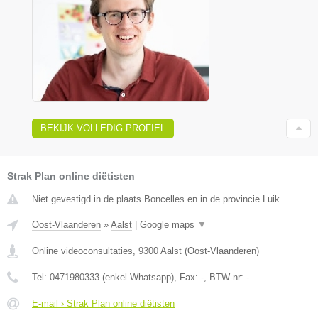
BEKIJK VOLLEDIG PROFIEL
Strak Plan online diëtisten
Niet gevestigd in de plaats Boncelles en in de provincie Luik.
Oost-Vlaanderen
»
Aalst
|
Google maps
▼
Online videoconsultaties
,
9300
Aalst
(
Oost-Vlaanderen
)
Tel:
0471980333 (enkel Whatsapp)
, Fax:
-
, BTW-nr:
-
E-mail › Strak Plan online diëtisten