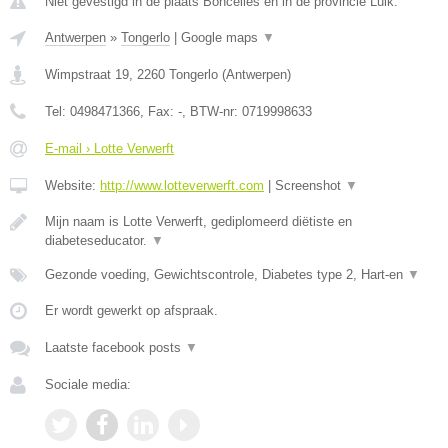
Niet gevestigd in de plaats Boncelles en in de provincie Luik.
Antwerpen
»
Tongerlo
|
Google maps
▼
Wimpstraat 19
,
2260
Tongerlo
(
Antwerpen
)
Tel:
0498471366
, Fax:
-
, BTW-nr:
0719998633
E-mail › Lotte Verwerft
Website:
http://www.lotteverwerft.com
|
Screenshot
▼
Mijn naam is Lotte Verwerft, gediplomeerd diëtiste en
diabeteseducator.
▼
Gezonde voeding, Gewichtscontrole, Diabetes type 2, Hart-en
▼
Er wordt gewerkt op afspraak.
Laatste facebook posts
▼
Sociale media: