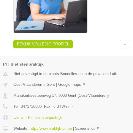
BEKIJK VOLLEDIG PROFIEL
PIT diëtistenpraktijk
Niet gevestigd in de plaats Boncelles en in de provincie Luik.
Oost-Vlaanderen
»
Gent
|
Google maps
▼
Mariakerksesteenweg 17
,
9000
Gent
(
Oost-Vlaanderen
)
Tel:
0471738880
, Fax:
-
, BTW-nr:
-
E-mail › PIT diëtistenpraktijk
Website:
http://www.praktijk-pit.be
|
Screenshot
▼