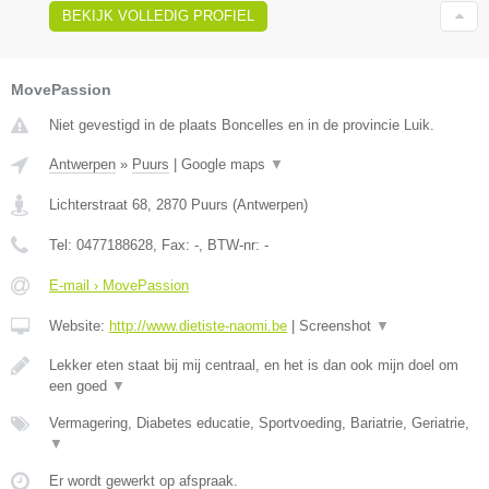
BEKIJK VOLLEDIG PROFIEL
MovePassion
Niet gevestigd in de plaats Boncelles en in de provincie Luik.
Antwerpen
»
Puurs
|
Google maps
▼
Lichterstraat 68
,
2870
Puurs
(
Antwerpen
)
Tel:
0477188628
, Fax:
-
, BTW-nr:
-
E-mail › MovePassion
Website:
http://www.dietiste-naomi.be
|
Screenshot
▼
Lekker eten staat bij mij centraal, en het is dan ook mijn doel om
een goed
▼
Vermagering, Diabetes educatie, Sportvoeding, Bariatrie, Geriatrie,
▼
Er wordt gewerkt op afspraak.