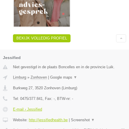
BEKIJK VOLLEDIG PROFIEL
Jessified
Niet gevestigd in de plaats Boncelles en in de provincie Luik.
Limburg
»
Zonhoven
|
Google maps
▼
Burkweg 27
,
3520
Zonhoven
(
Limburg
)
Tel:
0475/377.841
, Fax:
-
, BTW-nr:
-
E-mail › Jessified
Website:
http://jessifiedhealth.be
|
Screenshot
▼