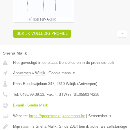
BEKIJK VOLLEDIG PROFIEL
Sneha Malik
Niet gevestigd in de plaats Boncelles en in de provincie Luik.
Antwerpen
»
Wilrijk
|
Google maps
▼
Prins Boudewijnlaan 347
,
2610
Wilrijk
(
Antwerpen
)
Tel:
0495/99.39.13
, Fax:
-
, BTW-nr:
BE0550374238
E-mail › Sneha Malik
Website:
https://groepspraktijkanemoon.be
|
Screenshot
▼
Mijn naam is Sneha Malik. Sinds 2014 ben ik actief als zelfstandige