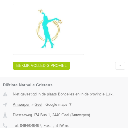
BEKIJK VOLLEDIG PROFIEL
Diëtiste Nathalie Grietens
Niet gevestigd in de plaats Boncelles en in de provincie Luik.
Antwerpen
»
Geel
|
Google maps
▼
Diestseweg 174 Bus 1
,
2440
Geel
(
Antwerpen
)
Tel:
0494/049497
, Fax:
-
, BTW-nr:
-