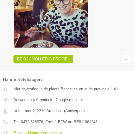
BEKIJK VOLLEDIG PROFIEL
Hanne Ketelslagers
Niet gevestigd in de plaats Boncelles en in de provincie Luik.
Antwerpen
»
Arendonk
|
Google maps
▼
Netestraat 2
,
2370
Arendonk
(
Antwerpen
)
Tel:
0472/528576
, Fax:
/
, BTW-nr:
BE811061243
E-mail › Hanne Ketelslagers