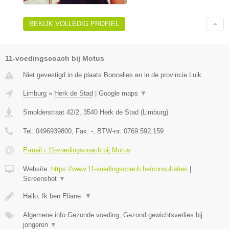
BEKIJK VOLLEDIG PROFIEL
11-voedingscoach bij Motus
Niet gevestigd in de plaats Boncelles en in de provincie Luik.
Limburg
»
Herk de Stad
|
Google maps
▼
Smolderstraat 42/2
,
3540
Herk de Stad
(
Limburg
)
Tel:
0496939800
, Fax:
-
, BTW-nr:
0769.592.159
E-mail › 11-voedingscoach bij Motus
Website:
https://www.11-voedingscoach.be/consultaties
|
Screenshot
▼
Hallo, Ik ben Eliane.
▼
Algemene info Gezonde voeding, Gezond gewichtsverlies bij
jongeren
▼