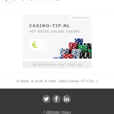
1
2
3
4
5
»
»»
Uw advertentie hier? Mail ons
Ik kwam, ik zocht, ik vond - Julius Caesar / 47 v.Chr. ;)
©
JBB Media
|
Privacy