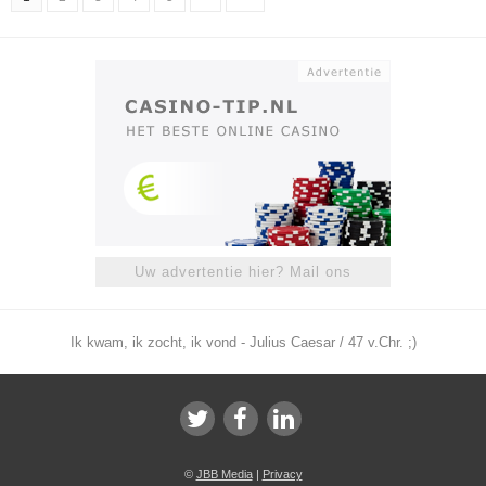
Uw advertentie hier? Mail ons
Ik kwam, ik zocht, ik vond - Julius Caesar / 47 v.Chr. ;)
©
JBB Media
|
Privacy