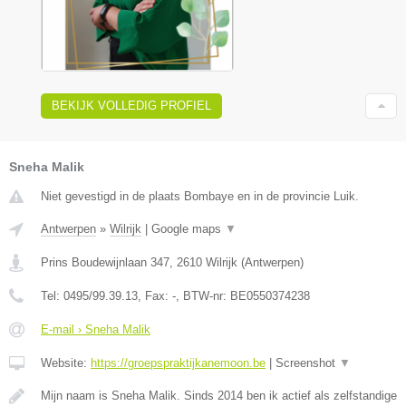
BEKIJK VOLLEDIG PROFIEL
Sneha Malik
Niet gevestigd in de plaats Bombaye en in de provincie Luik.
Antwerpen
»
Wilrijk
|
Google maps
▼
Prins Boudewijnlaan 347
,
2610
Wilrijk
(
Antwerpen
)
Tel:
0495/99.39.13
, Fax:
-
, BTW-nr:
BE0550374238
E-mail › Sneha Malik
Website:
https://groepspraktijkanemoon.be
|
Screenshot
▼
Mijn naam is Sneha Malik. Sinds 2014 ben ik actief als zelfstandige