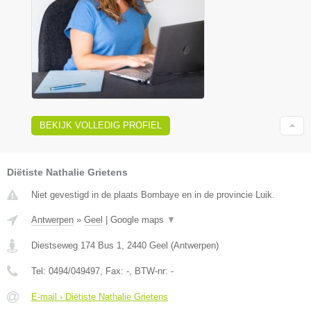
BEKIJK VOLLEDIG PROFIEL
Diëtiste Nathalie Grietens
Niet gevestigd in de plaats Bombaye en in de provincie Luik.
Antwerpen
»
Geel
|
Google maps
▼
Diestseweg 174 Bus 1
,
2440
Geel
(
Antwerpen
)
Tel:
0494/049497
, Fax:
-
, BTW-nr:
-
E-mail › Diëtiste Nathalie Grietens