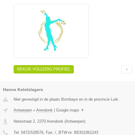
BEKIJK VOLLEDIG PROFIEL
Hanne Ketelslagers
Niet gevestigd in de plaats Bombaye en in de provincie Luik.
Antwerpen
»
Arendonk
|
Google maps
▼
Netestraat 2
,
2370
Arendonk
(
Antwerpen
)
Tel:
0472/528576
, Fax:
/
, BTW-nr:
BE811061243