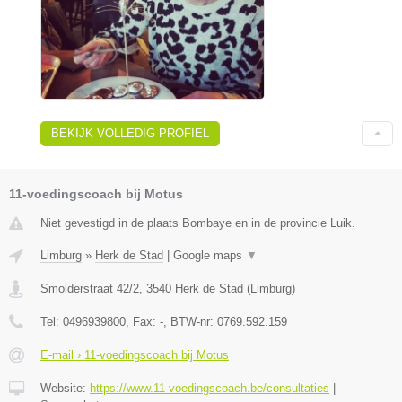
BEKIJK VOLLEDIG PROFIEL
11-voedingscoach bij Motus
Niet gevestigd in de plaats Bombaye en in de provincie Luik.
Limburg
»
Herk de Stad
|
Google maps
▼
Smolderstraat 42/2
,
3540
Herk de Stad
(
Limburg
)
Tel:
0496939800
, Fax:
-
, BTW-nr:
0769.592.159
E-mail › 11-voedingscoach bij Motus
Website:
https://www.11-voedingscoach.be/consultaties
|