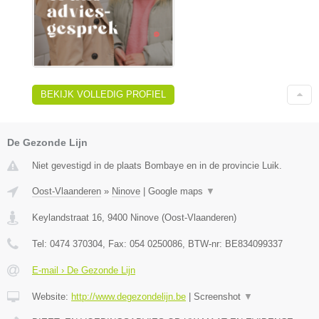
BEKIJK VOLLEDIG PROFIEL
De Gezonde Lijn
Niet gevestigd in de plaats Bombaye en in de provincie Luik.
Oost-Vlaanderen
»
Ninove
|
Google maps
▼
Keylandstraat 16
,
9400
Ninove
(
Oost-Vlaanderen
)
Tel:
0474 370304
, Fax:
054 0250086
, BTW-nr:
BE834099337
E-mail › De Gezonde Lijn
Website:
http://www.degezondelijn.be
|
Screenshot
▼