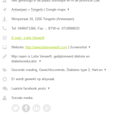
Niet gevestigd in de plaats Bombaye en in de provincie Luik.
Antwerpen
»
Tongerlo
|
Google maps
▼
Wimpstraat 19
,
2260
Tongerlo
(
Antwerpen
)
Tel:
0498471366
, Fax:
-
, BTW-nr:
0719998633
E-mail › Lotte Verwerft
Website:
http://www.lotteverwerft.com
|
Screenshot
▼
Mijn naam is Lotte Verwerft, gediplomeerd diëtiste en
diabeteseducator.
▼
Gezonde voeding, Gewichtscontrole, Diabetes type 2, Hart-en
▼
Er wordt gewerkt op afspraak.
Laatste facebook posts
▼
Sociale media: