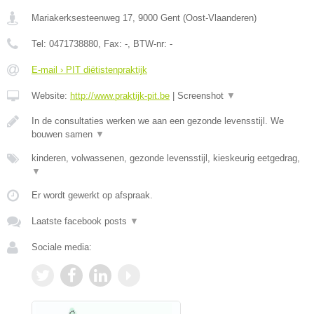
Mariakerksesteenweg 17
,
9000
Gent
(
Oost-Vlaanderen
)
Tel:
0471738880
, Fax:
-
, BTW-nr:
-
E-mail › PIT diëtistenpraktijk
Website:
http://www.praktijk-pit.be
|
Screenshot
▼
In de consultaties werken we aan een gezonde levensstijl. We
bouwen samen
▼
kinderen, volwassenen, gezonde levensstijl, kieskeurig eetgedrag,
▼
Er wordt gewerkt op afspraak.
Laatste facebook posts
▼
Sociale media: