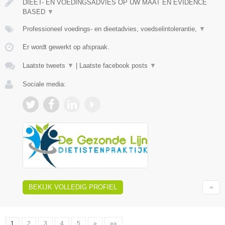
DIEET- EN VOEDINGSADVIES OP UW MAAT EN EVIDENCE
BASED
▼
Professioneel voedings- en dieetadvies, voedselintolerantie,
▼
Er wordt gewerkt op afspraak.
Laatste tweets
▼
|
Laatste facebook posts
▼
Sociale media:
BEKIJK VOLLEDIG PROFIEL
1
2
3
4
5
»
»»