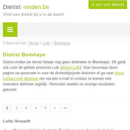
Ik ben een
dietist
Dietist
-vinden.be
Vind een dietist bij u in de buurt!
U bent nu hier:
Home
»
Luik
»
Bombaye
Dietist Bombaye
Dietist-vinden.be bevat helaas nog geen
dietisten in Bombaye
. Dit geldt
ook voor de gehele provincie Luik (
dietist Luik
). Voer bovenaan deze
pagina uw postcode in voor de dichtstbijzijnde dietisten of ga naar
direct
contact met dietisten
om via één e-mail in contact te komen met
meerdere dietisten tegelijk. Hieronder worden nu overige resultaten
getoond.
1
2
3
4
5
»
»»
Lotte Verwerft