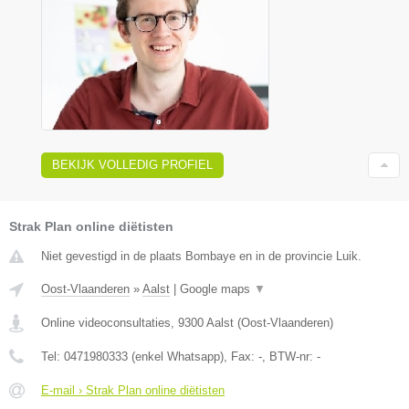
BEKIJK VOLLEDIG PROFIEL
Strak Plan online diëtisten
Niet gevestigd in de plaats Bombaye en in de provincie Luik.
Oost-Vlaanderen
»
Aalst
|
Google maps
▼
Online videoconsultaties
,
9300
Aalst
(
Oost-Vlaanderen
)
Tel:
0471980333 (enkel Whatsapp)
, Fax:
-
, BTW-nr:
-
E-mail › Strak Plan online diëtisten