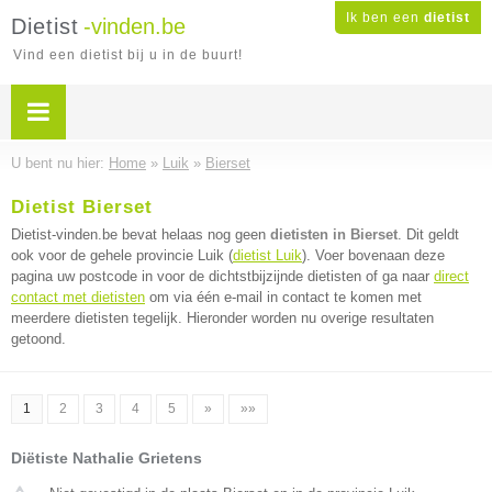
Ik ben een
dietist
Dietist
-vinden.be
Vind een dietist bij u in de buurt!
U bent nu hier:
Home
»
Luik
»
Bierset
Dietist Bierset
Dietist-vinden.be bevat helaas nog geen
dietisten in Bierset
. Dit geldt
ook voor de gehele provincie Luik (
dietist Luik
). Voer bovenaan deze
pagina uw postcode in voor de dichtstbijzijnde dietisten of ga naar
direct
contact met dietisten
om via één e-mail in contact te komen met
meerdere dietisten tegelijk. Hieronder worden nu overige resultaten
getoond.
1
2
3
4
5
»
»»
Diëtiste Nathalie Grietens