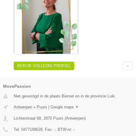
BEKIJK VOLLEDIG PROFIEL
MovePassion
Niet gevestigd in de plaats Bierset en in de provincie Luik.
Antwerpen
»
Puurs
|
Google maps
▼
Lichterstraat 68
,
2870
Puurs
(
Antwerpen
)
Tel:
0477188628
, Fax:
-
, BTW-nr:
-