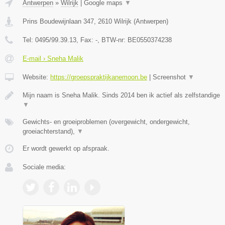
Antwerpen
»
Wilrijk
|
Google maps
▼
Prins Boudewijnlaan 347
,
2610
Wilrijk
(
Antwerpen
)
Tel:
0495/99.39.13
, Fax:
-
, BTW-nr:
BE0550374238
E-mail › Sneha Malik
Website:
https://groepspraktijkanemoon.be
|
Screenshot
▼
Mijn naam is Sneha Malik. Sinds 2014 ben ik actief als zelfstandige
▼
Gewichts- en groeiproblemen (overgewicht, ondergewicht,
groeiachterstand),
▼
Er wordt gewerkt op afspraak.
Sociale media: