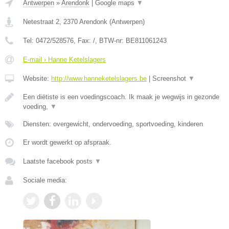
Antwerpen
»
Arendonk
|
Google maps
▼
Netestraat 2
,
2370
Arendonk
(
Antwerpen
)
Tel:
0472/528576
, Fax:
/
, BTW-nr:
BE811061243
E-mail › Hanne Ketelslagers
Website:
http://www.hanneketelslagers.be
|
Screenshot
▼
Een diëtiste is een voedingscoach. Ik maak je wegwijs in gezonde
voeding,
▼
Diensten: overgewicht, ondervoeding, sportvoeding, kinderen
Er wordt gewerkt op afspraak.
Laatste facebook posts
▼
Sociale media: