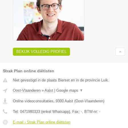
BEKIJK VOLLEDIG PROFIEL
Strak Plan online diëtisten
Niet gevestigd in de plaats Bierset en in de provincie Luik.
Oost-Vlaanderen
»
Aalst
|
Google maps
▼
Online videoconsultaties
,
9300
Aalst
(
Oost-Vlaanderen
)
Tel:
0471980333 (enkel Whatsapp)
, Fax:
-
, BTW-nr:
-
E-mail › Strak Plan online diëtisten