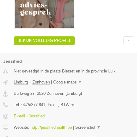
BEKIJK VOLLEDIG PROFIEL
Jessified
Niet gevestigd in de plaats Bierset en in de provincie Luik.
Limburg
»
Zonhoven
|
Google maps
▼
Burkweg 27
,
3520
Zonhoven
(
Limburg
)
Tel:
0475/377.841
, Fax:
-
, BTW-nr:
-
E-mail › Jessified
Website:
http://jessifiedhealth.be
|
Screenshot
▼