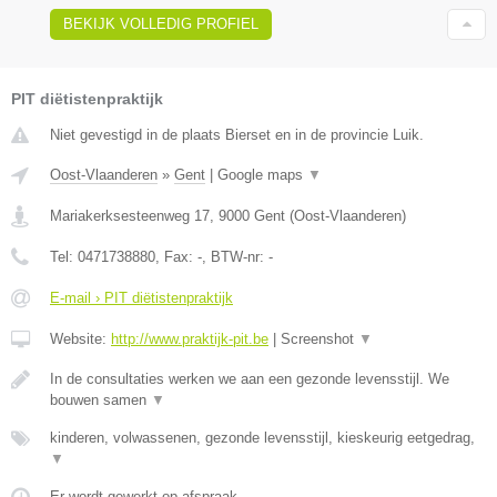
BEKIJK VOLLEDIG PROFIEL
PIT diëtistenpraktijk
Niet gevestigd in de plaats Bierset en in de provincie Luik.
Oost-Vlaanderen
»
Gent
|
Google maps
▼
Mariakerksesteenweg 17
,
9000
Gent
(
Oost-Vlaanderen
)
Tel:
0471738880
, Fax:
-
, BTW-nr:
-
E-mail › PIT diëtistenpraktijk
Website:
http://www.praktijk-pit.be
|
Screenshot
▼
In de consultaties werken we aan een gezonde levensstijl. We
bouwen samen
▼
kinderen, volwassenen, gezonde levensstijl, kieskeurig eetgedrag,
▼
Er wordt gewerkt op afspraak.