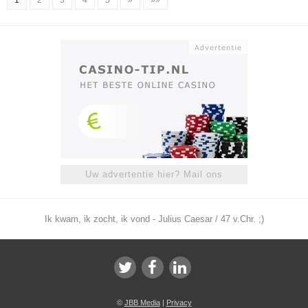
1
2
3
4
5
»
»»
Uw advertentie hier? Mail ons
Ik kwam, ik zocht, ik vond - Julius Caesar / 47 v.Chr. ;)
©
JBB Media
|
Privacy