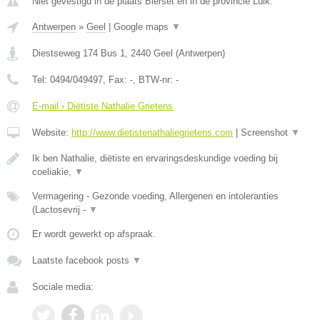
Niet gevestigd in de plaats Bierset en in de provincie Luik.
Antwerpen
»
Geel
|
Google maps
▼
Diestseweg 174 Bus 1
,
2440
Geel
(
Antwerpen
)
Tel:
0494/049497
, Fax:
-
, BTW-nr:
-
E-mail › Diëtiste Nathalie Grietens
Website:
http://www.dietistenathaliegrietens.com
|
Screenshot
▼
Ik ben Nathalie, diëtiste en ervaringsdeskundige voeding bij
coeliakie,
▼
Vermagering - Gezonde voeding, Allergenen en intoleranties
(Lactosevrij -
▼
Er wordt gewerkt op afspraak.
Laatste facebook posts
▼
Sociale media: