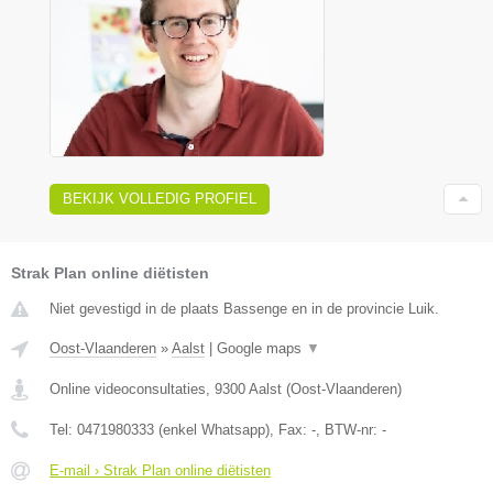
BEKIJK VOLLEDIG PROFIEL
Strak Plan online diëtisten
Niet gevestigd in de plaats Bassenge en in de provincie Luik.
Oost-Vlaanderen
»
Aalst
|
Google maps
▼
Online videoconsultaties
,
9300
Aalst
(
Oost-Vlaanderen
)
Tel:
0471980333 (enkel Whatsapp)
, Fax:
-
, BTW-nr:
-
E-mail › Strak Plan online diëtisten