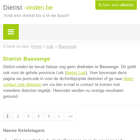
Ik ben een
dietist
Dietist
-vinden.be
Vind een dietist bij u in de buurt!
U bent nu hier:
Home
»
Luik
»
Bassenge
Dietist Bassenge
Dietist-vinden.be bevat helaas nog geen
dietisten in Bassenge
. Dit geldt
ook voor de gehele provincie Luik (
dietist Luik
). Voer bovenaan deze
pagina uw postcode in voor de dichtstbijzijnde dietisten of ga naar
direct
contact met dietisten
om via één e-mail in contact te komen met
meerdere dietisten tegelijk. Hieronder worden nu overige resultaten
getoond.
1
2
3
4
5
»
»»
Hanne Ketelslagers