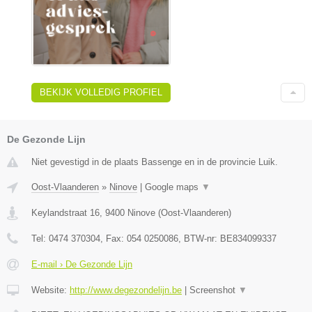
BEKIJK VOLLEDIG PROFIEL
De Gezonde Lijn
Niet gevestigd in de plaats Bassenge en in de provincie Luik.
Oost-Vlaanderen
»
Ninove
|
Google maps
▼
Keylandstraat 16
,
9400
Ninove
(
Oost-Vlaanderen
)
Tel:
0474 370304
, Fax:
054 0250086
, BTW-nr:
BE834099337
E-mail › De Gezonde Lijn
Website:
http://www.degezondelijn.be
|
Screenshot
▼