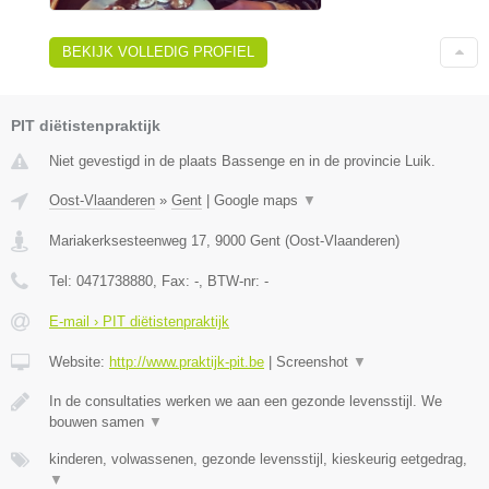
BEKIJK VOLLEDIG PROFIEL
PIT diëtistenpraktijk
Niet gevestigd in de plaats Bassenge en in de provincie Luik.
Oost-Vlaanderen
»
Gent
|
Google maps
▼
Mariakerksesteenweg 17
,
9000
Gent
(
Oost-Vlaanderen
)
Tel:
0471738880
, Fax:
-
, BTW-nr:
-
E-mail › PIT diëtistenpraktijk
Website:
http://www.praktijk-pit.be
|
Screenshot
▼
In de consultaties werken we aan een gezonde levensstijl. We
bouwen samen
▼
kinderen, volwassenen, gezonde levensstijl, kieskeurig eetgedrag,
▼