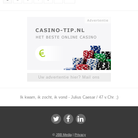
Uw advertentie hier? Mail ons
Ik kwam, ik zocht, ik vond - Julius Caesar / 47 v.Chr. ;)
©
JBB Media
|
Privacy