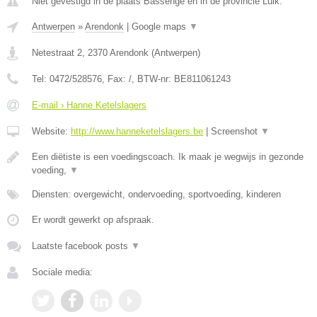
Niet gevestigd in de plaats Bassenge en in de provincie Luik.
Antwerpen
»
Arendonk
|
Google maps
▼
Netestraat 2
,
2370
Arendonk
(
Antwerpen
)
Tel:
0472/528576
, Fax:
/
, BTW-nr:
BE811061243
E-mail › Hanne Ketelslagers
Website:
http://www.hanneketelslagers.be
|
Screenshot
▼
Een diëtiste is een voedingscoach. Ik maak je wegwijs in gezonde
voeding,
▼
Diensten: overgewicht, ondervoeding, sportvoeding, kinderen
Er wordt gewerkt op afspraak.
Laatste facebook posts
▼
Sociale media: