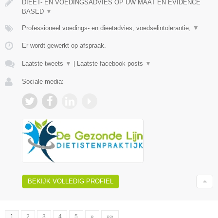
DIEET- EN VOEDINGSADVIES OP UW MAAT EN EVIDENCE
BASED
▼
Professioneel voedings- en dieetadvies, voedselintolerantie,
▼
Er wordt gewerkt op afspraak.
Laatste tweets
▼
|
Laatste facebook posts
▼
Sociale media:
BEKIJK VOLLEDIG PROFIEL
1
2
3
4
5
»
»»