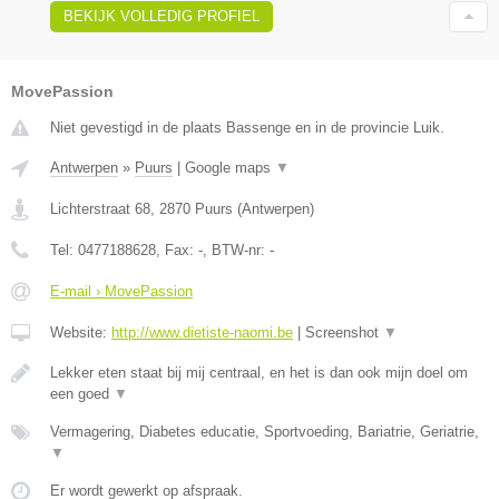
BEKIJK VOLLEDIG PROFIEL
MovePassion
Niet gevestigd in de plaats Bassenge en in de provincie Luik.
Antwerpen
»
Puurs
|
Google maps
▼
Lichterstraat 68
,
2870
Puurs
(
Antwerpen
)
Tel:
0477188628
, Fax:
-
, BTW-nr:
-
E-mail › MovePassion
Website:
http://www.dietiste-naomi.be
|
Screenshot
▼
Lekker eten staat bij mij centraal, en het is dan ook mijn doel om
een goed
▼
Vermagering, Diabetes educatie, Sportvoeding, Bariatrie, Geriatrie,
▼
Er wordt gewerkt op afspraak.