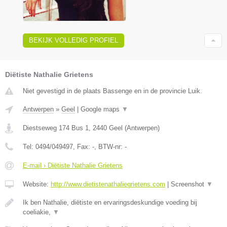
BEKIJK VOLLEDIG PROFIEL
Diëtiste Nathalie Grietens
Niet gevestigd in de plaats Bassenge en in de provincie Luik.
Antwerpen
»
Geel
|
Google maps
▼
Diestseweg 174 Bus 1
,
2440
Geel
(
Antwerpen
)
Tel:
0494/049497
, Fax:
-
, BTW-nr:
-
E-mail › Diëtiste Nathalie Grietens
Website:
http://www.dietistenathaliegrietens.com
|
Screenshot
▼
Ik ben Nathalie, diëtiste en ervaringsdeskundige voeding bij
coeliakie,
▼