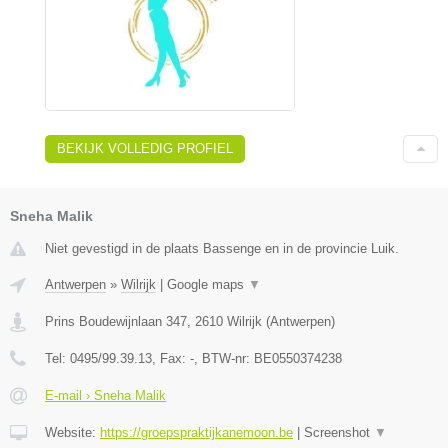
BEKIJK VOLLEDIG PROFIEL
Sneha Malik
Niet gevestigd in de plaats Bassenge en in de provincie Luik.
Antwerpen
»
Wilrijk
|
Google maps
▼
Prins Boudewijnlaan 347
,
2610
Wilrijk
(
Antwerpen
)
Tel:
0495/99.39.13
, Fax:
-
, BTW-nr:
BE0550374238
E-mail › Sneha Malik
Website:
https://groepspraktijkanemoon.be
|
Screenshot
▼