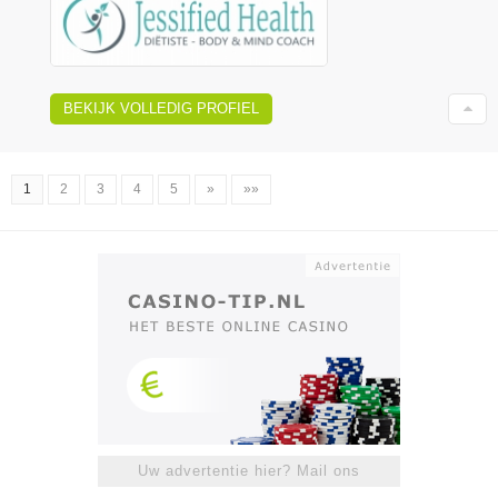
BEKIJK VOLLEDIG PROFIEL
1
2
3
4
5
»
»»
Uw advertentie hier? Mail ons