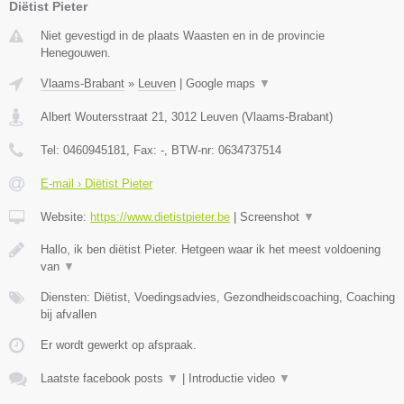
Diëtist Pieter
Niet gevestigd in de plaats Waasten en in de provincie
Henegouwen.
Vlaams-Brabant
»
Leuven
|
Google maps
▼
Albert Woutersstraat 21
,
3012
Leuven
(
Vlaams-Brabant
)
Tel:
0460945181
, Fax:
-
, BTW-nr:
0634737514
E-mail › Diëtist Pieter
Website:
https://www.dietistpieter.be
|
Screenshot
▼
Hallo, ik ben diëtist Pieter. Hetgeen waar ik het meest voldoening
van
▼
Diensten: Diëtist, Voedingsadvies, Gezondheidscoaching, Coaching
bij afvallen
Er wordt gewerkt op afspraak.
Laatste facebook posts
▼
|
Introductie video
▼