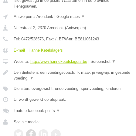
Niet gevestigd in de plaats Waasten en in de provincie
Henegouwen.
Antwerpen
»
Arendonk
|
Google maps
▼
Netestraat 2
,
2370
Arendonk
(
Antwerpen
)
Tel:
0472/528576
, Fax:
/
, BTW-nr:
BE811061243
E-mail › Hanne Ketelslagers
Website:
http://www.hanneketelslagers.be
|
Screenshot
▼
Een diëtiste is een voedingscoach. Ik maak je wegwijs in gezonde
voeding,
▼
Diensten: overgewicht, ondervoeding, sportvoeding, kinderen
Er wordt gewerkt op afspraak.
Laatste facebook posts
▼
Sociale media: