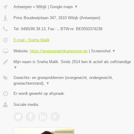
Antwerpen
»
Wilrijk
|
Google maps
▼
Prins Boudewijnlaan 347
,
2610
Wilrijk
(
Antwerpen
)
Tel:
0495/99.39.13
, Fax:
-
, BTW-nr:
BE0550374238
E-mail › Sneha Malik
Website:
https://groepspraktijkanemoon.be
|
Screenshot
▼
Mijn naam is Sneha Malik. Sinds 2014 ben ik actief als zelfstandige
▼
Gewichts- en groeiproblemen (overgewicht, ondergewicht,
groeiachterstand),
▼
Er wordt gewerkt op afspraak.
Sociale media: