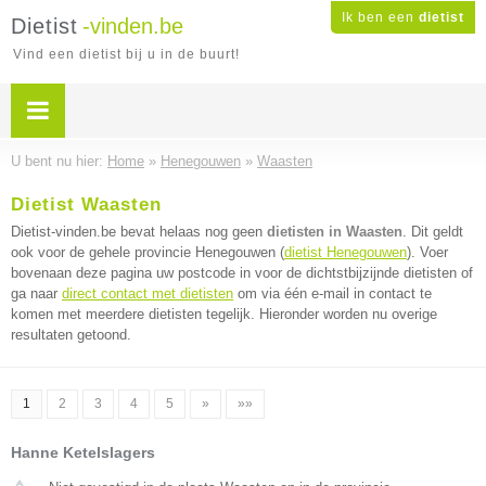
Ik ben een
dietist
Dietist
-vinden.be
Vind een dietist bij u in de buurt!
U bent nu hier:
Home
»
Henegouwen
»
Waasten
Dietist Waasten
Dietist-vinden.be bevat helaas nog geen
dietisten in Waasten
. Dit geldt
ook voor de gehele provincie Henegouwen (
dietist Henegouwen
). Voer
bovenaan deze pagina uw postcode in voor de dichtstbijzijnde dietisten of
ga naar
direct contact met dietisten
om via één e-mail in contact te
komen met meerdere dietisten tegelijk. Hieronder worden nu overige
resultaten getoond.
1
2
3
4
5
»
»»
Hanne Ketelslagers