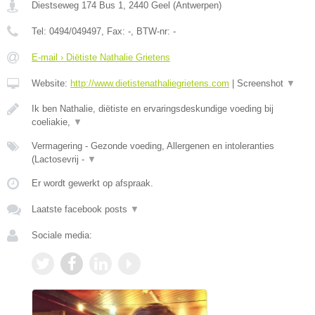
Diestseweg 174 Bus 1
,
2440
Geel
(
Antwerpen
)
Tel:
0494/049497
, Fax:
-
, BTW-nr:
-
E-mail › Diëtiste Nathalie Grietens
Website:
http://www.dietistenathaliegrietens.com
|
Screenshot
▼
Ik ben Nathalie, diëtiste en ervaringsdeskundige voeding bij
coeliakie,
▼
Vermagering - Gezonde voeding, Allergenen en intoleranties
(Lactosevrij -
▼
Er wordt gewerkt op afspraak.
Laatste facebook posts
▼
Sociale media: