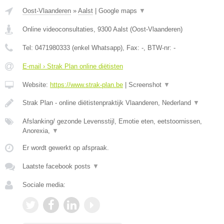
Oost-Vlaanderen
»
Aalst
|
Google maps
▼
Online videoconsultaties
,
9300
Aalst
(
Oost-Vlaanderen
)
Tel:
0471980333 (enkel Whatsapp)
, Fax:
-
, BTW-nr:
-
E-mail › Strak Plan online diëtisten
Website:
https://www.strak-plan.be
|
Screenshot
▼
Strak Plan - online diëtistenpraktijk Vlaanderen, Nederland
▼
Afslanking/ gezonde Levensstijl, Emotie eten, eetstoornissen,
Anorexia,
▼
Er wordt gewerkt op afspraak.
Laatste facebook posts
▼
Sociale media: