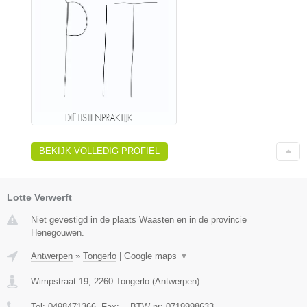
BEKIJK VOLLEDIG PROFIEL
Lotte Verwerft
Niet gevestigd in de plaats Waasten en in de provincie
Henegouwen.
Antwerpen
»
Tongerlo
|
Google maps
▼
Wimpstraat 19
,
2260
Tongerlo
(
Antwerpen
)
Tel:
0498471366
, Fax:
-
, BTW-nr:
0719998633