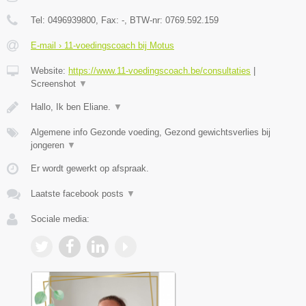
Tel:
0496939800
, Fax:
-
, BTW-nr:
0769.592.159
E-mail › 11-voedingscoach bij Motus
Website:
https://www.11-voedingscoach.be/consultaties
|
Screenshot
▼
Hallo, Ik ben Eliane.
▼
Algemene info Gezonde voeding, Gezond gewichtsverlies bij
jongeren
▼
Er wordt gewerkt op afspraak.
Laatste facebook posts
▼
Sociale media: