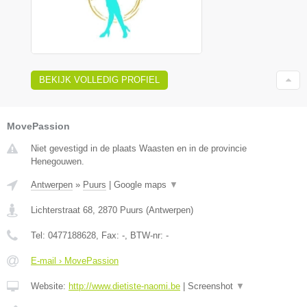
BEKIJK VOLLEDIG PROFIEL
MovePassion
Niet gevestigd in de plaats Waasten en in de provincie
Henegouwen.
Antwerpen
»
Puurs
|
Google maps
▼
Lichterstraat 68
,
2870
Puurs
(
Antwerpen
)
Tel:
0477188628
, Fax:
-
, BTW-nr:
-
E-mail › MovePassion
Website:
http://www.dietiste-naomi.be
|
Screenshot
▼