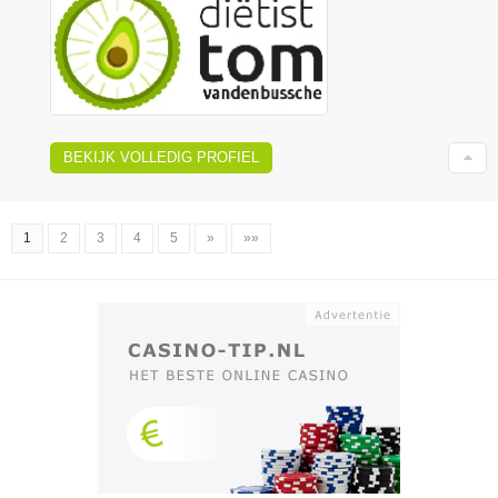
BEKIJK VOLLEDIG PROFIEL
1
2
3
4
5
»
»»