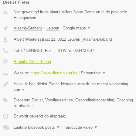
Diëtist Pieter
Niet gevestigd in de plaats Villers Notre Dame en in de provincie
Henegouwen.
Vlaams-Brabant
»
Leuven
|
Google maps
▼
Albert Woutersstraat 21
,
3012
Leuven
(
Vlaams-Brabant
)
Tel:
0460945181
, Fax:
-
, BTW-nr:
0634737514
E-mail › Diëtist Pieter
Website:
https://www.dietistpieter.be
|
Screenshot
▼
Hallo, ik ben diëtist Pieter. Hetgeen waar ik het meest voldoening
van
▼
Diensten: Diëtist, Voedingsadvies, Gezondheidscoaching, Coaching
bij afvallen
Er wordt gewerkt op afspraak.
Laatste facebook posts
▼
|
Introductie video
▼