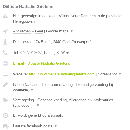
Diëtiste Nathalie Grietens
Niet gevestigd in de plaats Villers Notre Dame en in de provincie
Henegouwen.
Antwerpen
»
Geel
|
Google maps
▼
Diestseweg 174 Bus 1
,
2440
Geel
(
Antwerpen
)
Tel:
0494/049497
, Fax:
-
, BTW-nr:
-
E-mail › Diëtiste Nathalie Grietens
Website:
http://www.dietistenathaliegrietens.com
|
Screenshot
▼
Ik ben Nathalie, diëtiste en ervaringsdeskundige voeding bij
coeliakie,
▼
Vermagering - Gezonde voeding, Allergenen en intoleranties
(Lactosevrij -
▼
Er wordt gewerkt op afspraak.
Laatste facebook posts
▼