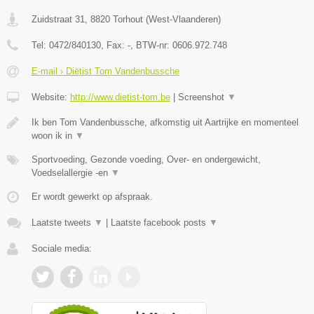
Zuidstraat 31
,
8820
Torhout
(
West-Vlaanderen
)
Tel:
0472/840130
, Fax:
-
, BTW-nr:
0606.972.748
E-mail › Diëtist Tom Vandenbussche
Website:
http://www.dietist-tom.be
|
Screenshot
▼
Ik ben Tom Vandenbussche, afkomstig uit Aartrijke en momenteel
woon ik in
▼
Sportvoeding, Gezonde voeding, Over- en ondergewicht,
Voedselallergie -en
▼
Er wordt gewerkt op afspraak.
Laatste tweets
▼
|
Laatste facebook posts
▼
Sociale media: