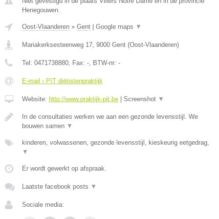
Niet gevestigd in de plaats Villers Notre Dame en in de provincie
Henegouwen.
Oost-Vlaanderen
»
Gent
|
Google maps
▼
Mariakerksesteenweg 17
,
9000
Gent
(
Oost-Vlaanderen
)
Tel:
0471738880
, Fax:
-
, BTW-nr:
-
E-mail › PIT diëtistenpraktijk
Website:
http://www.praktijk-pit.be
|
Screenshot
▼
In de consultaties werken we aan een gezonde levensstijl. We
bouwen samen
▼
kinderen, volwassenen, gezonde levensstijl, kieskeurig eetgedrag,
▼
Er wordt gewerkt op afspraak.
Laatste facebook posts
▼
Sociale media: