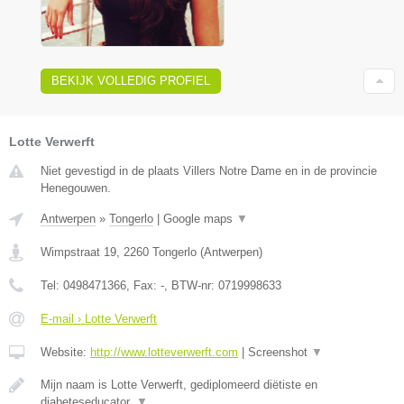
BEKIJK VOLLEDIG PROFIEL
Lotte Verwerft
Niet gevestigd in de plaats Villers Notre Dame en in de provincie
Henegouwen.
Antwerpen
»
Tongerlo
|
Google maps
▼
Wimpstraat 19
,
2260
Tongerlo
(
Antwerpen
)
Tel:
0498471366
, Fax:
-
, BTW-nr:
0719998633
E-mail › Lotte Verwerft
Website:
http://www.lotteverwerft.com
|
Screenshot
▼
Mijn naam is Lotte Verwerft, gediplomeerd diëtiste en
diabeteseducator.
▼