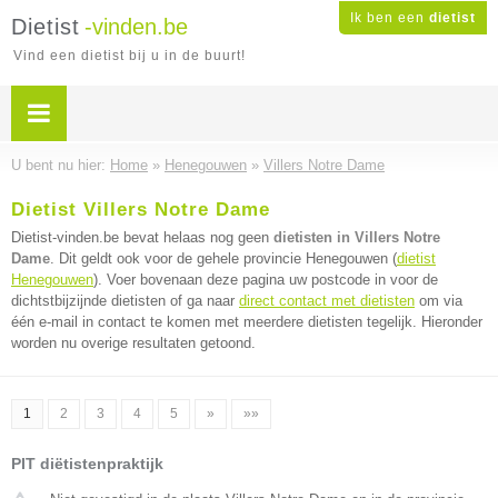
Ik ben een
dietist
Dietist
-vinden.be
Vind een dietist bij u in de buurt!
U bent nu hier:
Home
»
Henegouwen
»
Villers Notre Dame
Dietist Villers Notre Dame
Dietist-vinden.be bevat helaas nog geen
dietisten in Villers Notre
Dame
. Dit geldt ook voor de gehele provincie Henegouwen (
dietist
Henegouwen
). Voer bovenaan deze pagina uw postcode in voor de
dichtstbijzijnde dietisten of ga naar
direct contact met dietisten
om via
één e-mail in contact te komen met meerdere dietisten tegelijk. Hieronder
worden nu overige resultaten getoond.
1
2
3
4
5
»
»»
PIT diëtistenpraktijk