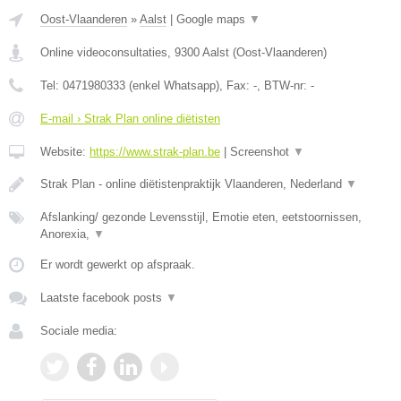
Oost-Vlaanderen
»
Aalst
|
Google maps
▼
Online videoconsultaties
,
9300
Aalst
(
Oost-Vlaanderen
)
Tel:
0471980333 (enkel Whatsapp)
, Fax:
-
, BTW-nr:
-
E-mail › Strak Plan online diëtisten
Website:
https://www.strak-plan.be
|
Screenshot
▼
Strak Plan - online diëtistenpraktijk Vlaanderen, Nederland
▼
Afslanking/ gezonde Levensstijl, Emotie eten, eetstoornissen,
Anorexia,
▼
Er wordt gewerkt op afspraak.
Laatste facebook posts
▼
Sociale media: