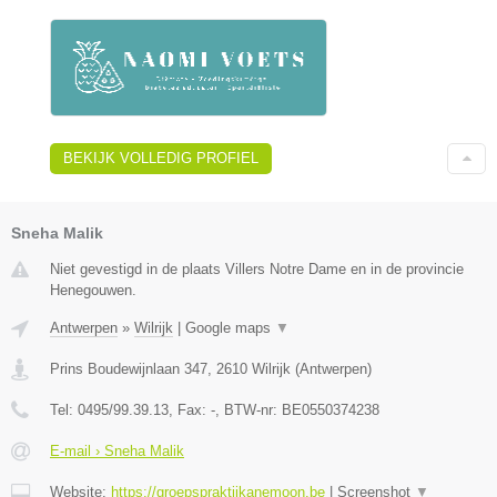
BEKIJK VOLLEDIG PROFIEL
Sneha Malik
Niet gevestigd in de plaats Villers Notre Dame en in de provincie
Henegouwen.
Antwerpen
»
Wilrijk
|
Google maps
▼
Prins Boudewijnlaan 347
,
2610
Wilrijk
(
Antwerpen
)
Tel:
0495/99.39.13
, Fax:
-
, BTW-nr:
BE0550374238
E-mail › Sneha Malik
Website:
https://groepspraktijkanemoon.be
|
Screenshot
▼