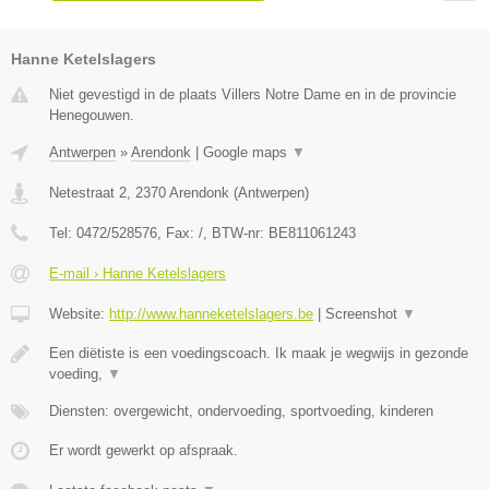
Hanne Ketelslagers
Niet gevestigd in de plaats Villers Notre Dame en in de provincie
Henegouwen.
Antwerpen
»
Arendonk
|
Google maps
▼
Netestraat 2
,
2370
Arendonk
(
Antwerpen
)
Tel:
0472/528576
, Fax:
/
, BTW-nr:
BE811061243
E-mail › Hanne Ketelslagers
Website:
http://www.hanneketelslagers.be
|
Screenshot
▼
Een diëtiste is een voedingscoach. Ik maak je wegwijs in gezonde
voeding,
▼
Diensten: overgewicht, ondervoeding, sportvoeding, kinderen
Er wordt gewerkt op afspraak.