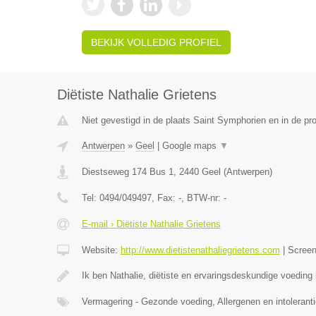
BEKIJK VOLLEDIG PROFIEL
Diëtiste Nathalie Grietens
Niet gevestigd in de plaats Saint Symphorien en in de p
Antwerpen
»
Geel
|
Google maps
▼
Diestseweg 174 Bus 1
,
2440
Geel
(
Antwerpen
)
Tel:
0494/049497
, Fax:
-
, BTW-nr:
-
E-mail › Diëtiste Nathalie Grietens
Website:
http://www.dietistenathaliegrietens.com
|
Scree
Ik ben Nathalie, diëtiste en ervaringsdeskundige voeding b
Vermagering - Gezonde voeding, Allergenen en intoleranti