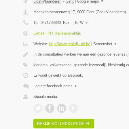
Oost-Vlaanderen
»
Gent
|
Google maps
▼
Mariakerksesteenweg 17
,
9000
Gent
(
Oost-Vlaanderen
)
Tel:
0471738880
, Fax:
-
, BTW-nr:
-
E-mail › PIT diëtistenpraktijk
Website:
http://www.praktijk-pit.be
|
Screenshot
▼
In de consultaties werken we aan een gezonde levensst
kinderen, volwassenen, gezonde levensstijl, kieskeurig 
Er wordt gewerkt op afspraak.
Laatste facebook posts
▼
Sociale media:
BEKIJK VOLLEDIG PROFIEL