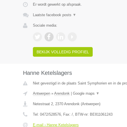
Er wordt gewerkt op afspraak.
Laatste facebook posts
▼
Sociale media:
BEKIJK VOLLEDIG PROFIEL
Hanne Ketelslagers
Niet gevestigd in de plaats Saint Symphorien en in de p
Antwerpen
»
Arendonk
|
Google maps
▼
Netestraat 2
,
2370
Arendonk
(
Antwerpen
)
Tel:
0472/528576
, Fax:
/
, BTW-nr:
BE811061243
E-mail › Hanne Ketelslagers