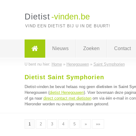
Dietist
-vinden.be
VIND EEN DIETIST BIJ U IN DE BUURT!
Nieuws
Zoeken
Contact
U bent nu hier:
Home
»
Henegouwen
»
Saint Symphorien
Dietist Saint Symphorien
Dietist-vinden.be bevat helaas nog geen
dietisten in Saint S
Henegouwen (
dietist Henegouwen
). Voer bovenaan deze pagina 
of ga naar
direct contact met dietisten
om via één e-mail in cont
Hieronder worden nu overige resultaten getoond.
1
2
3
4
5
»
»»