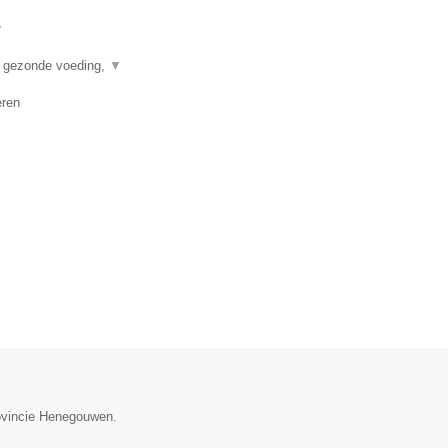
▼
n gezonde voeding,
▼
eren
rovincie Henegouwen.