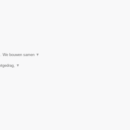
ijl. We bouwen samen
▼
eetgedrag,
▼