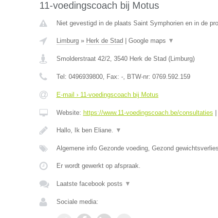
11-voedingscoach bij Motus
Niet gevestigd in de plaats Saint Symphorien en in de p
Limburg
»
Herk de Stad
|
Google maps
▼
Smolderstraat 42/2
,
3540
Herk de Stad
(
Limburg
)
Tel:
0496939800
, Fax:
-
, BTW-nr:
0769.592.159
E-mail › 11-voedingscoach bij Motus
Website:
https://www.11-voedingscoach.be/consultaties
Hallo, Ik ben Eliane.
▼
Algemene info Gezonde voeding, Gezond gewichtsverlies
Er wordt gewerkt op afspraak.
Laatste facebook posts
▼
Sociale media: