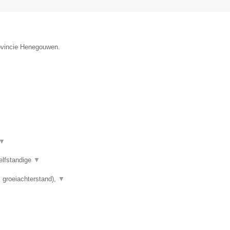
rovincie Henegouwen.
▼
elfstandige
▼
 groeiachterstand),
▼