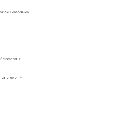
rovincie Henegouwen.
|
Screenshot
▼
 bij jongeren
▼