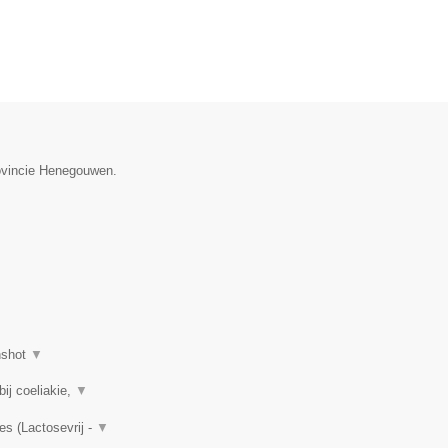
rovincie Henegouwen.
nshot
▼
ij coeliakie,
▼
es (Lactosevrij -
▼