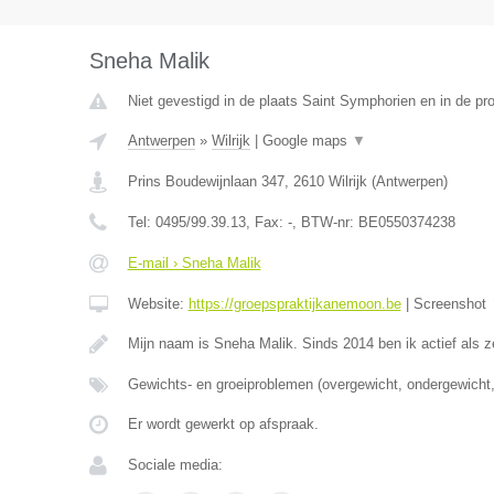
Sneha Malik
Niet gevestigd in de plaats Saint Symphorien en in de p
Antwerpen
»
Wilrijk
|
Google maps
▼
Prins Boudewijnlaan 347
,
2610
Wilrijk
(
Antwerpen
)
Tel:
0495/99.39.13
, Fax:
-
, BTW-nr:
BE0550374238
E-mail › Sneha Malik
Website:
https://groepspraktijkanemoon.be
|
Screenshot
Mijn naam is Sneha Malik. Sinds 2014 ben ik actief als z
Gewichts- en groeiproblemen (overgewicht, ondergewicht,
Er wordt gewerkt op afspraak.
Sociale media: