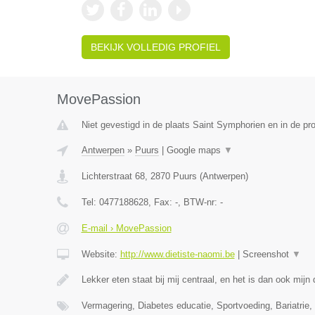
BEKIJK VOLLEDIG PROFIEL
MovePassion
Niet gevestigd in de plaats Saint Symphorien en in de p
Antwerpen
»
Puurs
|
Google maps
▼
Lichterstraat 68
,
2870
Puurs
(
Antwerpen
)
Tel:
0477188628
, Fax:
-
, BTW-nr:
-
E-mail › MovePassion
Website:
http://www.dietiste-naomi.be
|
Screenshot
▼
Lekker eten staat bij mij centraal, en het is dan ook mij
Vermagering, Diabetes educatie, Sportvoeding, Bariatrie, 