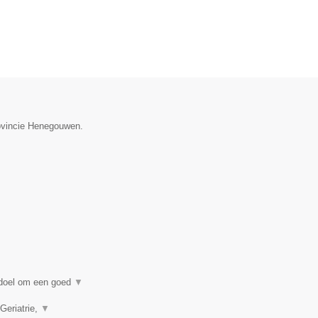
rovincie Henegouwen.
n doel om een goed
▼
Geriatrie,
▼