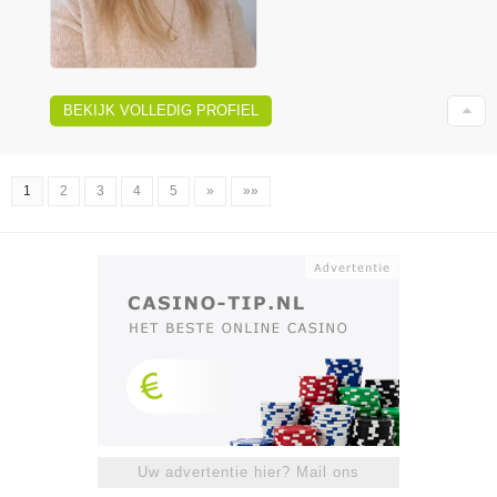
BEKIJK VOLLEDIG PROFIEL
1
2
3
4
5
»
»»
Uw advertentie hier? Mail ons