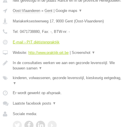
Niet gevestigd in de plaats Rance en in de provincie Henegouwen.
Oost-Vlaanderen
»
Gent
|
Google maps
▼
Mariakerksesteenweg 17
,
9000
Gent
(
Oost-Vlaanderen
)
Tel:
0471738880
, Fax:
-
, BTW-nr:
-
E-mail › PIT diëtistenpraktijk
Website:
http://www.praktijk-pit.be
|
Screenshot
▼
In de consultaties werken we aan een gezonde levensstijl. We
bouwen samen
▼
kinderen, volwassenen, gezonde levensstijl, kieskeurig eetgedrag,
▼
Er wordt gewerkt op afspraak.
Laatste facebook posts
▼
Sociale media: