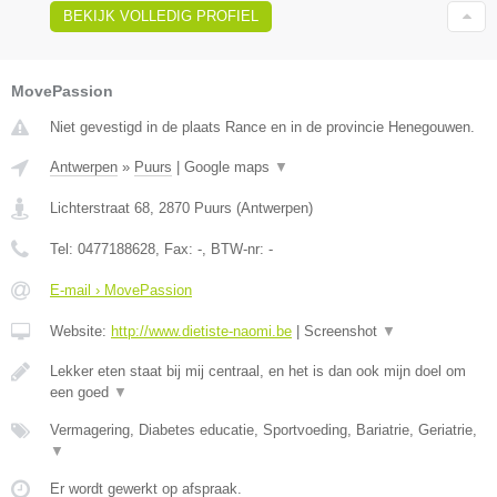
BEKIJK VOLLEDIG PROFIEL
MovePassion
Niet gevestigd in de plaats Rance en in de provincie Henegouwen.
Antwerpen
»
Puurs
|
Google maps
▼
Lichterstraat 68
,
2870
Puurs
(
Antwerpen
)
Tel:
0477188628
, Fax:
-
, BTW-nr:
-
E-mail › MovePassion
Website:
http://www.dietiste-naomi.be
|
Screenshot
▼
Lekker eten staat bij mij centraal, en het is dan ook mijn doel om
een goed
▼
Vermagering, Diabetes educatie, Sportvoeding, Bariatrie, Geriatrie,
▼
Er wordt gewerkt op afspraak.