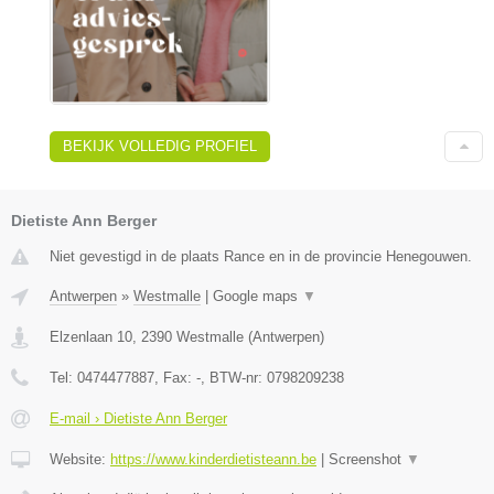
BEKIJK VOLLEDIG PROFIEL
Dietiste Ann Berger
Niet gevestigd in de plaats Rance en in de provincie Henegouwen.
Antwerpen
»
Westmalle
|
Google maps
▼
Elzenlaan 10
,
2390
Westmalle
(
Antwerpen
)
Tel:
0474477887
, Fax:
-
, BTW-nr:
0798209238
E-mail › Dietiste Ann Berger
Website:
https://www.kinderdietisteann.be
|
Screenshot
▼