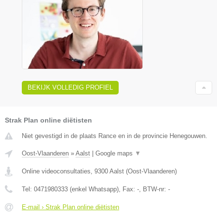
BEKIJK VOLLEDIG PROFIEL
Strak Plan online diëtisten
Niet gevestigd in de plaats Rance en in de provincie Henegouwen.
Oost-Vlaanderen
»
Aalst
|
Google maps
▼
Online videoconsultaties
,
9300
Aalst
(
Oost-Vlaanderen
)
Tel:
0471980333 (enkel Whatsapp)
, Fax:
-
, BTW-nr:
-
E-mail › Strak Plan online diëtisten