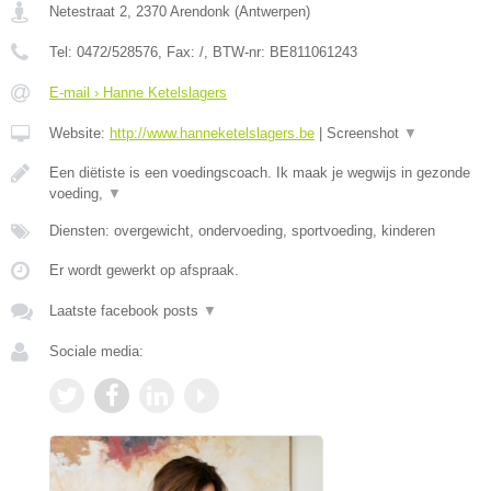
Netestraat 2
,
2370
Arendonk
(
Antwerpen
)
Tel:
0472/528576
, Fax:
/
, BTW-nr:
BE811061243
E-mail › Hanne Ketelslagers
Website:
http://www.hanneketelslagers.be
|
Screenshot
▼
Een diëtiste is een voedingscoach. Ik maak je wegwijs in gezonde
voeding,
▼
Diensten: overgewicht, ondervoeding, sportvoeding, kinderen
Er wordt gewerkt op afspraak.
Laatste facebook posts
▼
Sociale media: