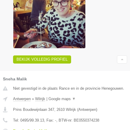
BEKIJK VOLLEDIG PROFIEL
Sneha Malik
Niet gevestigd in de plaats Rance en in de provincie Henegouwen.
Antwerpen
»
Wilrijk
|
Google maps
▼
Prins Boudewijnlaan 347
,
2610
Wilrijk
(
Antwerpen
)
Tel:
0495/99.39.13
, Fax:
-
, BTW-nr:
BE0550374238