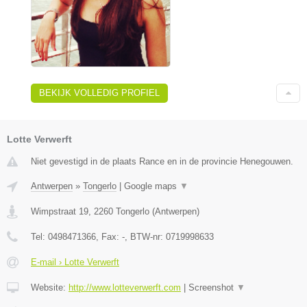
BEKIJK VOLLEDIG PROFIEL
Lotte Verwerft
Niet gevestigd in de plaats Rance en in de provincie Henegouwen.
Antwerpen
»
Tongerlo
|
Google maps
▼
Wimpstraat 19
,
2260
Tongerlo
(
Antwerpen
)
Tel:
0498471366
, Fax:
-
, BTW-nr:
0719998633
E-mail › Lotte Verwerft
Website:
http://www.lotteverwerft.com
|
Screenshot
▼