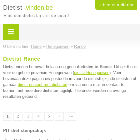
Ik ben een
dietist
Dietist
-vinden.be
Vind een dietist bij u in de buurt!
U bent nu hier:
Home
»
Henegouwen
»
Rance
Dietist Rance
Dietist-vinden.be bevat helaas nog geen
dietisten in Rance
. Dit geldt ook
voor de gehele provincie Henegouwen (
dietist Henegouwen
). Voer
bovenaan deze pagina uw postcode in voor de dichtstbijzijnde dietisten of
ga naar
direct contact met dietisten
om via één e-mail in contact te
komen met meerdere dietisten tegelijk. Hieronder worden nu overige
resultaten getoond.
1
2
3
4
5
»
»»
PIT diëtistenpraktijk