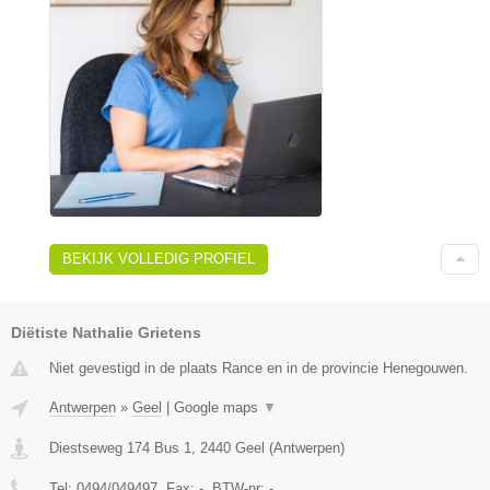
BEKIJK VOLLEDIG PROFIEL
Diëtiste Nathalie Grietens
Niet gevestigd in de plaats Rance en in de provincie Henegouwen.
Antwerpen
»
Geel
|
Google maps
▼
Diestseweg 174 Bus 1
,
2440
Geel
(
Antwerpen
)
Tel:
0494/049497
, Fax:
-
, BTW-nr:
-