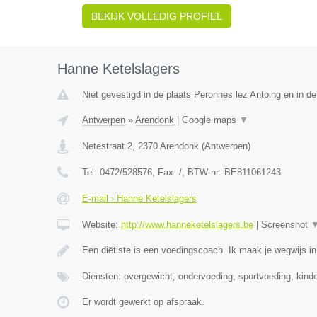
BEKIJK VOLLEDIG PROFIEL
Hanne Ketelslagers
Niet gevestigd in de plaats Peronnes lez Antoing en in d
Antwerpen
»
Arendonk
|
Google maps
▼
Netestraat 2
,
2370
Arendonk
(
Antwerpen
)
Tel:
0472/528576
, Fax:
/
, BTW-nr:
BE811061243
E-mail › Hanne Ketelslagers
Website:
http://www.hanneketelslagers.be
|
Screenshot
Een diëtiste is een voedingscoach. Ik maak je wegwijs i
Diensten: overgewicht, ondervoeding, sportvoeding, kind
Er wordt gewerkt op afspraak.