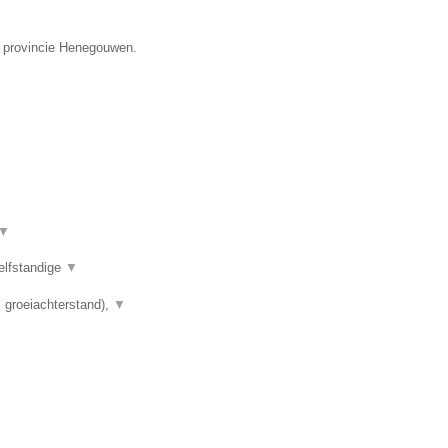
e provincie Henegouwen.
▼
elfstandige
▼
 groeiachterstand),
▼