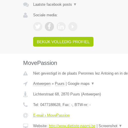
Laatste facebook posts
▼
Sociale media:
BEKIJK VOLLEDIG PROFIEL
MovePassion
Niet gevestigd in de plaats Peronnes lez Antoing en in d
Antwerpen
»
Puurs
|
Google maps
▼
Lichterstraat 68
,
2870
Puurs
(
Antwerpen
)
Tel:
0477188628
, Fax:
-
, BTW-nr:
-
E-mail › MovePassion
Website:
http://www.dietiste-naomi.be
|
Screenshot
▼