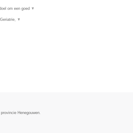
n doel om een goed
▼
Geriatrie,
▼
e provincie Henegouwen.