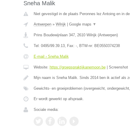
Sneha Malik
Niet gevestigd in de plaats Peronnes lez Antoing en in d
Antwerpen
»
Wilrijk
|
Google maps
▼
Prins Boudewijnlaan 347
,
2610
Wilrijk
(
Antwerpen
)
Tel:
0495/99.39.13
, Fax:
-
, BTW-nr:
BE0550374238
E-mail › Sneha Malik
Website:
https://groepspraktijkanemoon.be
|
Screenshot
Mijn naam is Sneha Malik. Sinds 2014 ben ik actief als z
Gewichts- en groeiproblemen (overgewicht, ondergewicht,
Er wordt gewerkt op afspraak.
Sociale media: