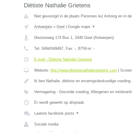
Diëtiste Nathalie Grietens
Niet gevestigd in de plaats Peronnes lez Antoing en in d
Antwerpen
»
Geel
|
Google maps
▼
Diestseweg 174 Bus 1
,
2440
Geel
(
Antwerpen
)
Tel:
0494/049497
, Fax:
-
, BTW-nr:
-
E-mail › Diëtiste Nathalie Grietens
Website:
http://www.dietistenathaliegrietens.com
|
Scree
Ik ben Nathalie, diëtiste en ervaringsdeskundige voeding b
Vermagering - Gezonde voeding, Allergenen en intoleranti
Er wordt gewerkt op afspraak.
Laatste facebook posts
▼
Sociale media: