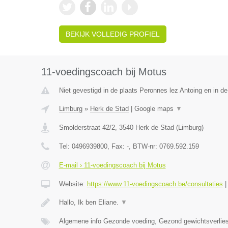
BEKIJK VOLLEDIG PROFIEL
11-voedingscoach bij Motus
Niet gevestigd in de plaats Peronnes lez Antoing en in d
Limburg
»
Herk de Stad
|
Google maps
▼
Smolderstraat 42/2
,
3540
Herk de Stad
(
Limburg
)
Tel:
0496939800
, Fax:
-
, BTW-nr:
0769.592.159
E-mail › 11-voedingscoach bij Motus
Website:
https://www.11-voedingscoach.be/consultaties
Hallo, Ik ben Eliane.
▼
Algemene info Gezonde voeding, Gezond gewichtsverlies