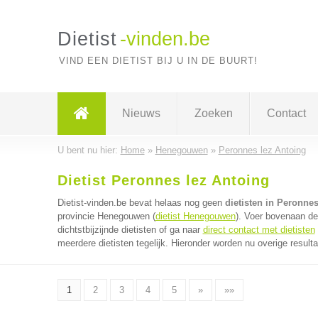
Dietist
-vinden.be
VIND EEN DIETIST BIJ U IN DE BUURT!
Nieuws
Zoeken
Contact
U bent nu hier:
Home
»
Henegouwen
»
Peronnes lez Antoing
Dietist Peronnes lez Antoing
Dietist-vinden.be bevat helaas nog geen
dietisten in Peronne
provincie Henegouwen (
dietist Henegouwen
). Voer bovenaan de
dichtstbijzijnde dietisten of ga naar
direct contact met dietisten
meerdere dietisten tegelijk. Hieronder worden nu overige result
1
2
3
4
5
»
»»