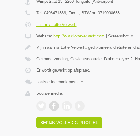
Wimpstraat 19
,
2260
Tongerlo
(
Antwerpen
)
Tel:
0498471366
, Fax:
-
, BTW-nr:
0719998633
E-mail › Lotte Verwerft
Website:
http://www.lotteverwerft.com
|
Screenshot
▼
Mijn naam is Lotte Verwerft, gediplomeerd diëtiste en di
Gezonde voeding, Gewichtscontrole, Diabetes type 2, Ha
Er wordt gewerkt op afspraak.
Laatste facebook posts
▼
Sociale media:
BEKIJK VOLLEDIG PROFIEL