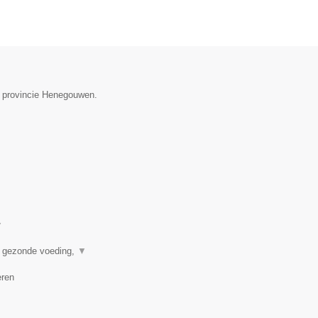
e provincie Henegouwen.
▼
n gezonde voeding,
▼
eren