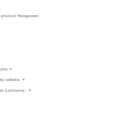
e provincie Henegouwen.
nshot
▼
ij coeliakie,
▼
es (Lactosevrij -
▼