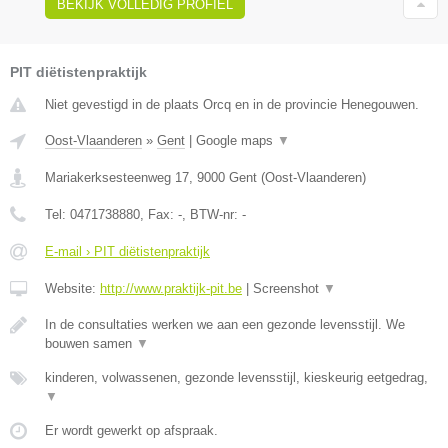
BEKIJK VOLLEDIG PROFIEL
PIT diëtistenpraktijk
Niet gevestigd in de plaats Orcq en in de provincie Henegouwen.
Oost-Vlaanderen
»
Gent
|
Google maps
▼
Mariakerksesteenweg 17
,
9000
Gent
(
Oost-Vlaanderen
)
Tel:
0471738880
, Fax:
-
, BTW-nr:
-
E-mail › PIT diëtistenpraktijk
Website:
http://www.praktijk-pit.be
|
Screenshot
▼
In de consultaties werken we aan een gezonde levensstijl. We
bouwen samen
▼
kinderen, volwassenen, gezonde levensstijl, kieskeurig eetgedrag,
▼
Er wordt gewerkt op afspraak.