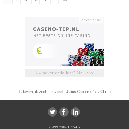
1
2
3
4
5
»
»»
Uw advertentie hier? Mail ons
Ik kwam, ik zocht, ik vond - Julius Caesar / 47 v.Chr. ;)
©
JBB Media
|
Privacy