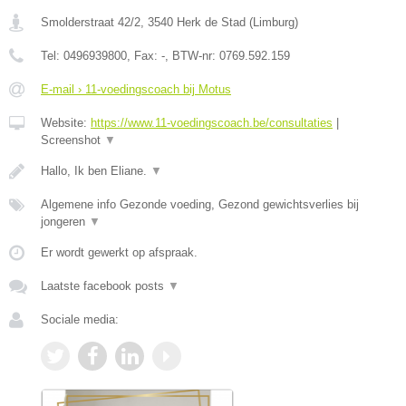
Smolderstraat 42/2
,
3540
Herk de Stad
(
Limburg
)
Tel:
0496939800
, Fax:
-
, BTW-nr:
0769.592.159
E-mail › 11-voedingscoach bij Motus
Website:
https://www.11-voedingscoach.be/consultaties
|
Screenshot
▼
Hallo, Ik ben Eliane.
▼
Algemene info Gezonde voeding, Gezond gewichtsverlies bij
jongeren
▼
Er wordt gewerkt op afspraak.
Laatste facebook posts
▼
Sociale media: