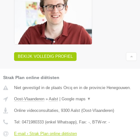
BEKIJK VOLLEDIG PROFIEL
Strak Plan online diëtisten
Niet gevestigd in de plaats Orcq en in de provincie Henegouwen.
Oost-Vlaanderen
»
Aalst
|
Google maps
▼
Online videoconsultaties
,
9300
Aalst
(
Oost-Vlaanderen
)
Tel:
0471980333 (enkel Whatsapp)
, Fax:
-
, BTW-nr:
-
E-mail › Strak Plan online diëtisten