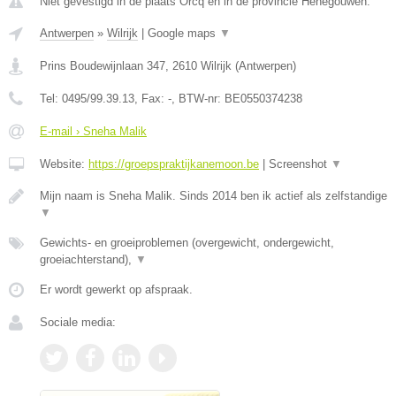
Niet gevestigd in de plaats Orcq en in de provincie Henegouwen.
Antwerpen
»
Wilrijk
|
Google maps
▼
Prins Boudewijnlaan 347
,
2610
Wilrijk
(
Antwerpen
)
Tel:
0495/99.39.13
, Fax:
-
, BTW-nr:
BE0550374238
E-mail › Sneha Malik
Website:
https://groepspraktijkanemoon.be
|
Screenshot
▼
Mijn naam is Sneha Malik. Sinds 2014 ben ik actief als zelfstandige
▼
Gewichts- en groeiproblemen (overgewicht, ondergewicht,
groeiachterstand),
▼
Er wordt gewerkt op afspraak.
Sociale media: