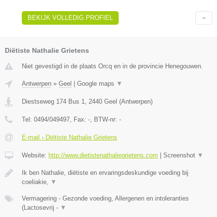
BEKIJK VOLLEDIG PROFIEL
Diëtiste Nathalie Grietens
Niet gevestigd in de plaats Orcq en in de provincie Henegouwen.
Antwerpen
»
Geel
|
Google maps
▼
Diestseweg 174 Bus 1
,
2440
Geel
(
Antwerpen
)
Tel:
0494/049497
, Fax:
-
, BTW-nr:
-
E-mail › Diëtiste Nathalie Grietens
Website:
http://www.dietistenathaliegrietens.com
|
Screenshot
▼
Ik ben Nathalie, diëtiste en ervaringsdeskundige voeding bij
coeliakie,
▼
Vermagering - Gezonde voeding, Allergenen en intoleranties
(Lactosevrij -
▼