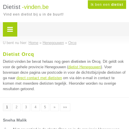
Ik ben een
dietist
Dietist
-vinden.be
Vind een dietist bij u in de buurt!
U bent nu hier:
Home
»
Henegouwen
»
Orcq
Dietist Orcq
Dietist-vinden.be bevat helaas nog geen
dietisten in Orcq
. Dit geldt ook
voor de gehele provincie Henegouwen (
dietist Henegouwen
). Voer
bovenaan deze pagina uw postcode in voor de dichtstbijzijnde dietisten of
ga naar
direct contact met dietisten
om via één e-mail in contact te
komen met meerdere dietisten tegelijk. Hieronder worden nu overige
resultaten getoond.
1
2
3
4
5
»
»»
Sneha Malik