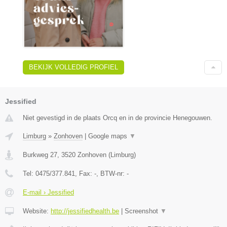
BEKIJK VOLLEDIG PROFIEL
Jessified
Niet gevestigd in de plaats Orcq en in de provincie Henegouwen.
Limburg
»
Zonhoven
|
Google maps
▼
Burkweg 27
,
3520
Zonhoven
(
Limburg
)
Tel:
0475/377.841
, Fax:
-
, BTW-nr:
-
E-mail › Jessified
Website:
http://jessifiedhealth.be
|
Screenshot
▼