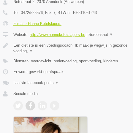
Netestraat 2
,
2370
Arendonk
(
Antwerpen
)
Tel:
0472/528576
, Fax:
/
, BTW-nr:
BE811061243
E-mail › Hanne Ketelslagers
Website:
http://www.hanneketelslagers.be
|
Screenshot
▼
Een diëtiste is een voedingscoach. Ik maak je wegwijs in gezonde
voeding,
▼
Diensten: overgewicht, ondervoeding, sportvoeding, kinderen
Er wordt gewerkt op afspraak.
Laatste facebook posts
▼
Sociale media: