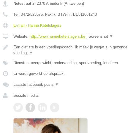
Netestraat 2
,
2370
Arendonk
(
Antwerpen
)
Tel:
0472/528576
, Fax:
/
, BTW-nr:
BE811061243
E-mail › Hanne Ketelslagers
Website:
http://www.hanneketelslagers.be
|
Screenshot
▼
Een diëtiste is een voedingscoach. Ik maak je wegwijs in gezonde
voeding,
▼
Diensten: overgewicht, ondervoeding, sportvoeding, kinderen
Er wordt gewerkt op afspraak.
Laatste facebook posts
▼
Sociale media: