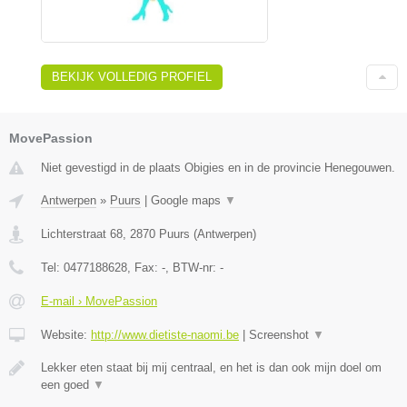
BEKIJK VOLLEDIG PROFIEL
MovePassion
Niet gevestigd in de plaats Obigies en in de provincie Henegouwen.
Antwerpen
»
Puurs
|
Google maps
▼
Lichterstraat 68
,
2870
Puurs
(
Antwerpen
)
Tel:
0477188628
, Fax:
-
, BTW-nr:
-
E-mail › MovePassion
Website:
http://www.dietiste-naomi.be
|
Screenshot
▼
Lekker eten staat bij mij centraal, en het is dan ook mijn doel om
een goed
▼