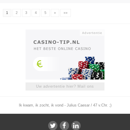
1
2
3
4
5
»
»»
Uw advertentie hier? Mail ons
Ik kwam, ik zocht, ik vond - Julius Caesar / 47 v.Chr. ;)