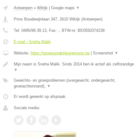
Antwerpen
»
Wilrijk
|
Google maps
▼
Prins Boudewijnlaan 347
,
2610
Wilrijk
(
Antwerpen
)
Tel:
0495/99.39.13
, Fax:
-
, BTW-nr:
BE0550374238
E-mail › Sneha Malik
Website:
https://groepspraktijkanemoon.be
|
Screenshot
▼
Mijn naam is Sneha Malik. Sinds 2014 ben ik actief als zelfstandige
▼
Gewichts- en groeiproblemen (overgewicht, ondergewicht,
groeiachterstand),
▼
Er wordt gewerkt op afspraak.
Sociale media: