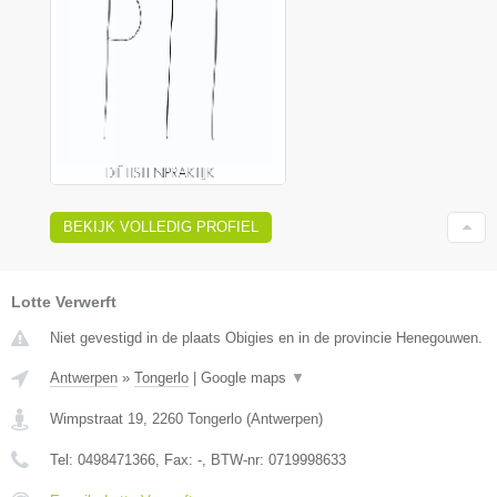
BEKIJK VOLLEDIG PROFIEL
Lotte Verwerft
Niet gevestigd in de plaats Obigies en in de provincie Henegouwen.
Antwerpen
»
Tongerlo
|
Google maps
▼
Wimpstraat 19
,
2260
Tongerlo
(
Antwerpen
)
Tel:
0498471366
, Fax:
-
, BTW-nr:
0719998633