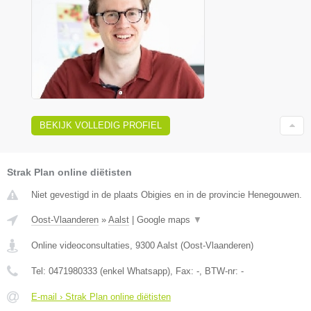
BEKIJK VOLLEDIG PROFIEL
Strak Plan online diëtisten
Niet gevestigd in de plaats Obigies en in de provincie Henegouwen.
Oost-Vlaanderen
»
Aalst
|
Google maps
▼
Online videoconsultaties
,
9300
Aalst
(
Oost-Vlaanderen
)
Tel:
0471980333 (enkel Whatsapp)
, Fax:
-
, BTW-nr:
-
E-mail › Strak Plan online diëtisten