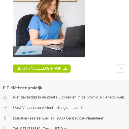
BEKIJK VOLLEDIG PROFIEL
PIT diëtistenpraktijk
Niet gevestigd in de plaats Obigies en in de provincie Henegouwen.
Oost-Vlaanderen
»
Gent
|
Google maps
▼
Mariakerksesteenweg 17
,
9000
Gent
(
Oost-Vlaanderen
)
Tel:
0471738880
, Fax:
-
, BTW-nr:
-