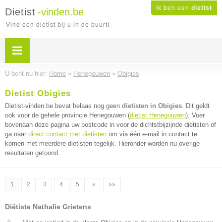
Ik ben een
dietist
Dietist
-vinden.be
Vind een dietist bij u in de buurt!
U bent nu hier:
Home
»
Henegouwen
»
Obigies
Dietist Obigies
Dietist-vinden.be bevat helaas nog geen
dietisten in Obigies
. Dit geldt
ook voor de gehele provincie Henegouwen (
dietist Henegouwen
). Voer
bovenaan deze pagina uw postcode in voor de dichtstbijzijnde dietisten of
ga naar
direct contact met dietisten
om via één e-mail in contact te
komen met meerdere dietisten tegelijk. Hieronder worden nu overige
resultaten getoond.
1
2
3
4
5
»
»»
Diëtiste Nathalie Grietens