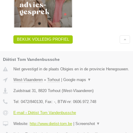
BEKIJK VOLLEDIG PROFIEL
Diëtist Tom Vandenbussche
Niet gevestigd in de plaats Obigies en in de provincie Henegouwen.
West-Vlaanderen
»
Torhout
|
Google maps
▼
Zuidstraat 31
,
8820
Torhout
(
West-Vlaanderen
)
Tel:
0472/840130
, Fax:
-
, BTW-nr:
0606.972.748
E-mail › Diëtist Tom Vandenbussche
Website:
http://www.dietist-tom.be
|
Screenshot
▼