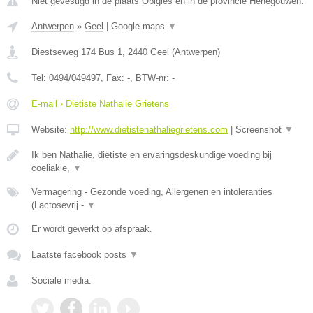
Niet gevestigd in de plaats Obigies en in de provincie Henegouwen.
Antwerpen
»
Geel
|
Google maps
▼
Diestseweg 174 Bus 1
,
2440
Geel
(
Antwerpen
)
Tel:
0494/049497
, Fax:
-
, BTW-nr:
-
E-mail › Diëtiste Nathalie Grietens
Website:
http://www.dietistenathaliegrietens.com
|
Screenshot
▼
Ik ben Nathalie, diëtiste en ervaringsdeskundige voeding bij
coeliakie,
▼
Vermagering - Gezonde voeding, Allergenen en intoleranties
(Lactosevrij -
▼
Er wordt gewerkt op afspraak.
Laatste facebook posts
▼
Sociale media: