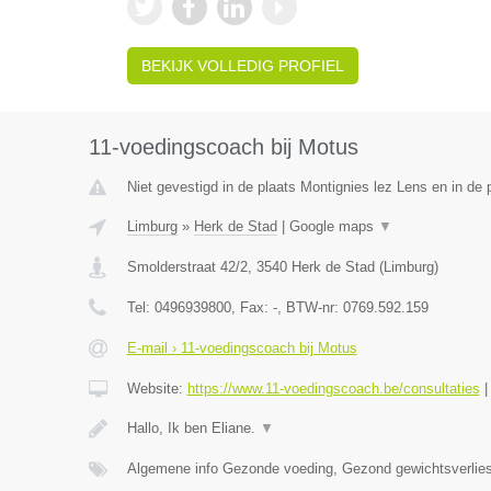
BEKIJK VOLLEDIG PROFIEL
11-voedingscoach bij Motus
Niet gevestigd in de plaats Montignies lez Lens en in de
Limburg
»
Herk de Stad
|
Google maps
▼
Smolderstraat 42/2
,
3540
Herk de Stad
(
Limburg
)
Tel:
0496939800
, Fax:
-
, BTW-nr:
0769.592.159
E-mail › 11-voedingscoach bij Motus
Website:
https://www.11-voedingscoach.be/consultaties
Hallo, Ik ben Eliane.
▼
Algemene info Gezonde voeding, Gezond gewichtsverlies