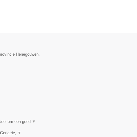
 provincie Henegouwen.
n doel om een goed
▼
Geriatrie,
▼