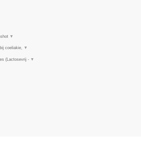
nshot
▼
ij coeliakie,
▼
es (Lactosevrij -
▼