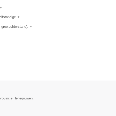
▼
elfstandige
▼
 groeiachterstand),
▼
 provincie Henegouwen.