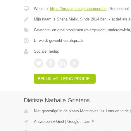
Website:
https://groepspraktijkanemoon.be
|
Screenshot
Mijn naam is Sneha Malik. Sinds 2014 ben ik actief als z
Gewichts- en groeiproblemen (overgewicht, ondergewicht,
Er wordt gewerkt op afspraak.
Sociale media:
BEKIJK VOLLEDIG PROFIEL
Diëtiste Nathalie Grietens
Niet gevestigd in de plaats Montignies lez Lens en in de
Antwerpen
»
Geel
|
Google maps
▼