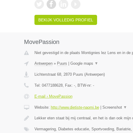
BEKIJK VOLLEDIG PROFIEL
MovePassion
Niet gevestigd in de plaats Montignies lez Lens en in de
Antwerpen
»
Puurs
|
Google maps
▼
Lichterstraat 68
,
2870
Puurs
(
Antwerpen
)
Tel:
0477188628
, Fax:
-
, BTW-nr:
-
E-mail › MovePassion
Website:
http://www.dietiste-naomi.be
|
Screenshot
▼
Lekker eten staat bij mij centraal, en het is dan ook mij
Vermagering, Diabetes educatie, Sportvoeding, Bariatrie, 