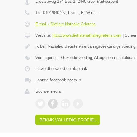
Diestseweg 174 Bus 1
,
2440
Geel
(
Antwerpen
)
Tel:
0494/049497
, Fax:
-
, BTW-nr:
-
E-mail › Diëtiste Nathalie Grietens
Website:
http://www.dietistenathaliegrietens.com
|
Scree
Ik ben Nathalie, diëtiste en ervaringsdeskundige voeding b
Vermagering - Gezonde voeding, Allergenen en intoleranti
Er wordt gewerkt op afspraak.
Laatste facebook posts
▼
Sociale media:
BEKIJK VOLLEDIG PROFIEL