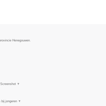
 provincie Henegouwen.
|
Screenshot
▼
 bij jongeren
▼