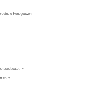
 provincie Henegouwen.
abeteseducator.
▼
rt-en
▼