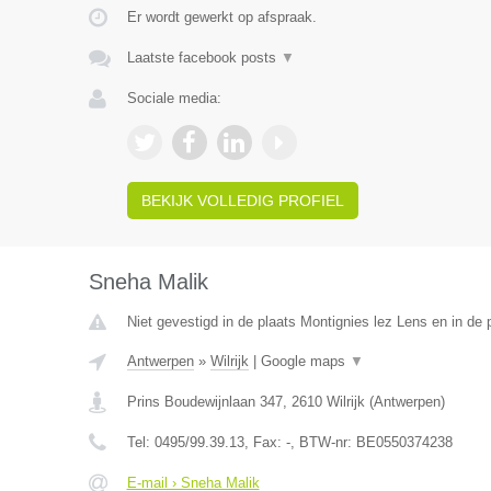
Er wordt gewerkt op afspraak.
Laatste facebook posts
▼
Sociale media:
BEKIJK VOLLEDIG PROFIEL
Sneha Malik
Niet gevestigd in de plaats Montignies lez Lens en in de
Antwerpen
»
Wilrijk
|
Google maps
▼
Prins Boudewijnlaan 347
,
2610
Wilrijk
(
Antwerpen
)
Tel:
0495/99.39.13
, Fax:
-
, BTW-nr:
BE0550374238
E-mail › Sneha Malik