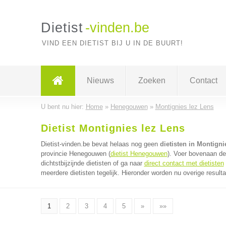
Dietist
-vinden.be
VIND EEN DIETIST BIJ U IN DE BUURT!
Nieuws
Zoeken
Contact
U bent nu hier:
Home
»
Henegouwen
»
Montignies lez Lens
Dietist Montignies lez Lens
Dietist-vinden.be bevat helaas nog geen
dietisten in Montigni
provincie Henegouwen (
dietist Henegouwen
). Voer bovenaan de
dichtstbijzijnde dietisten of ga naar
direct contact met dietisten
meerdere dietisten tegelijk. Hieronder worden nu overige result
1
2
3
4
5
»
»»