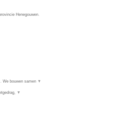
 provincie Henegouwen.
ijl. We bouwen samen
▼
eetgedrag,
▼