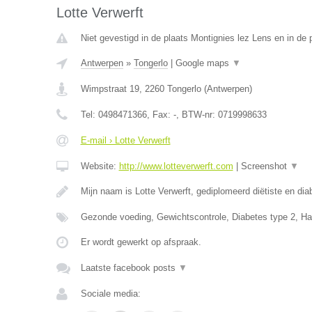
Lotte Verwerft
Niet gevestigd in de plaats Montignies lez Lens en in de
Antwerpen
»
Tongerlo
|
Google maps
▼
Wimpstraat 19
,
2260
Tongerlo
(
Antwerpen
)
Tel:
0498471366
, Fax:
-
, BTW-nr:
0719998633
E-mail › Lotte Verwerft
Website:
http://www.lotteverwerft.com
|
Screenshot
▼
Mijn naam is Lotte Verwerft, gediplomeerd diëtiste en di
Gezonde voeding, Gewichtscontrole, Diabetes type 2, Ha
Er wordt gewerkt op afspraak.
Laatste facebook posts
▼
Sociale media: