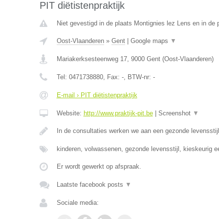
PIT diëtistenpraktijk
Niet gevestigd in de plaats Montignies lez Lens en in de
Oost-Vlaanderen
»
Gent
|
Google maps
▼
Mariakerksesteenweg 17
,
9000
Gent
(
Oost-Vlaanderen
)
Tel:
0471738880
, Fax:
-
, BTW-nr:
-
E-mail › PIT diëtistenpraktijk
Website:
http://www.praktijk-pit.be
|
Screenshot
▼
In de consultaties werken we aan een gezonde levensst
kinderen, volwassenen, gezonde levensstijl, kieskeurig 
Er wordt gewerkt op afspraak.
Laatste facebook posts
▼
Sociale media: