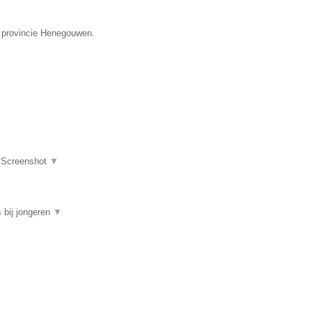
e provincie Henegouwen.
|
Screenshot
▼
 bij jongeren
▼