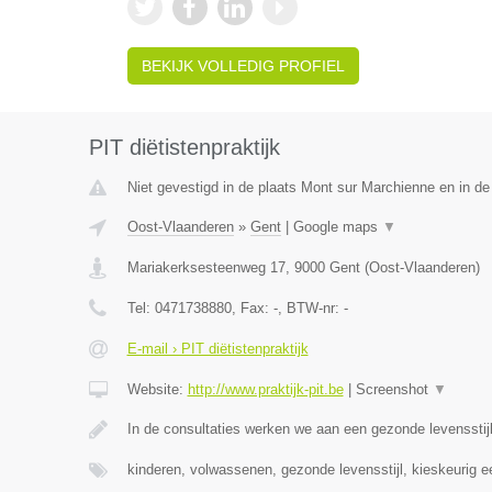
BEKIJK VOLLEDIG PROFIEL
PIT diëtistenpraktijk
Niet gevestigd in de plaats Mont sur Marchienne en in d
Oost-Vlaanderen
»
Gent
|
Google maps
▼
Mariakerksesteenweg 17
,
9000
Gent
(
Oost-Vlaanderen
)
Tel:
0471738880
, Fax:
-
, BTW-nr:
-
E-mail › PIT diëtistenpraktijk
Website:
http://www.praktijk-pit.be
|
Screenshot
▼
In de consultaties werken we aan een gezonde levensst
kinderen, volwassenen, gezonde levensstijl, kieskeurig 