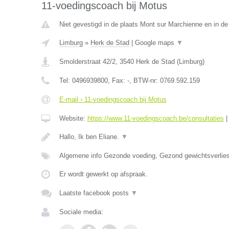
11-voedingscoach bij Motus
Niet gevestigd in de plaats Mont sur Marchienne en in d
Limburg
»
Herk de Stad
|
Google maps
▼
Smolderstraat 42/2
,
3540
Herk de Stad
(
Limburg
)
Tel:
0496939800
, Fax:
-
, BTW-nr:
0769.592.159
E-mail › 11-voedingscoach bij Motus
Website:
https://www.11-voedingscoach.be/consultaties
Hallo, Ik ben Eliane.
▼
Algemene info Gezonde voeding, Gezond gewichtsverlies
Er wordt gewerkt op afspraak.
Laatste facebook posts
▼
Sociale media: