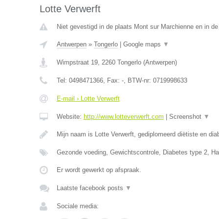
Lotte Verwerft
Niet gevestigd in de plaats Mont sur Marchienne en in d
Antwerpen
»
Tongerlo
|
Google maps
▼
Wimpstraat 19
,
2260
Tongerlo
(
Antwerpen
)
Tel:
0498471366
, Fax:
-
, BTW-nr:
0719998633
E-mail › Lotte Verwerft
Website:
http://www.lotteverwerft.com
|
Screenshot
▼
Mijn naam is Lotte Verwerft, gediplomeerd diëtiste en di
Gezonde voeding, Gewichtscontrole, Diabetes type 2, Ha
Er wordt gewerkt op afspraak.
Laatste facebook posts
▼
Sociale media: