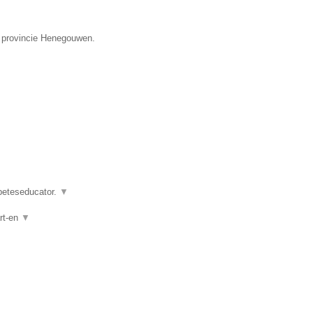
e provincie Henegouwen.
abeteseducator.
▼
rt-en
▼