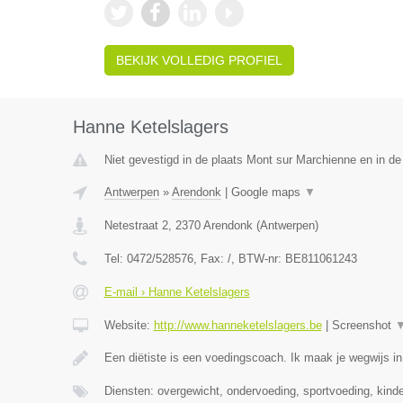
BEKIJK VOLLEDIG PROFIEL
Hanne Ketelslagers
Niet gevestigd in de plaats Mont sur Marchienne en in d
Antwerpen
»
Arendonk
|
Google maps
▼
Netestraat 2
,
2370
Arendonk
(
Antwerpen
)
Tel:
0472/528576
, Fax:
/
, BTW-nr:
BE811061243
E-mail › Hanne Ketelslagers
Website:
http://www.hanneketelslagers.be
|
Screenshot
Een diëtiste is een voedingscoach. Ik maak je wegwijs i
Diensten: overgewicht, ondervoeding, sportvoeding, kind