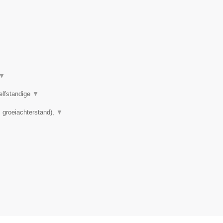
▼
elfstandige
▼
 groeiachterstand),
▼