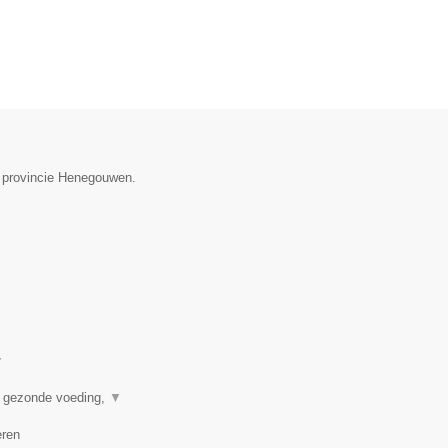
e provincie Henegouwen.
▼
n gezonde voeding,
▼
eren