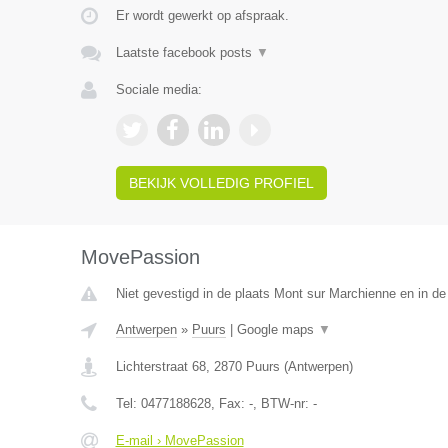
Er wordt gewerkt op afspraak.
Laatste facebook posts
▼
Sociale media:
BEKIJK VOLLEDIG PROFIEL
MovePassion
Niet gevestigd in de plaats Mont sur Marchienne en in d
Antwerpen
»
Puurs
|
Google maps
▼
Lichterstraat 68
,
2870
Puurs
(
Antwerpen
)
Tel:
0477188628
, Fax:
-
, BTW-nr:
-
E-mail › MovePassion