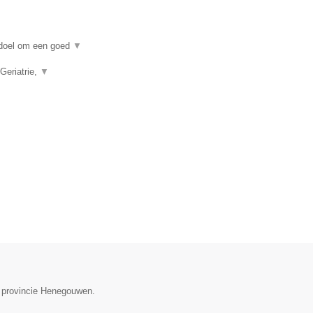
n doel om een goed
▼
Geriatrie,
▼
e provincie Henegouwen.