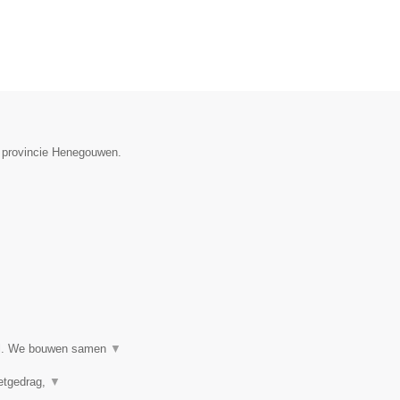
e provincie Henegouwen.
ijl. We bouwen samen
▼
eetgedrag,
▼