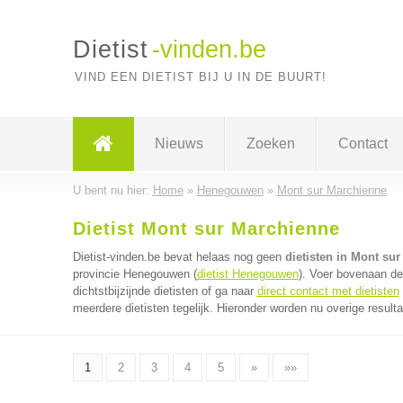
Dietist
-vinden.be
VIND EEN DIETIST BIJ U IN DE BUURT!
Nieuws
Zoeken
Contact
U bent nu hier:
Home
»
Henegouwen
»
Mont sur Marchienne
Dietist Mont sur Marchienne
Dietist-vinden.be bevat helaas nog geen
dietisten in Mont su
provincie Henegouwen (
dietist Henegouwen
). Voer bovenaan de
dichtstbijzijnde dietisten of ga naar
direct contact met dietisten
meerdere dietisten tegelijk. Hieronder worden nu overige result
1
2
3
4
5
»
»»