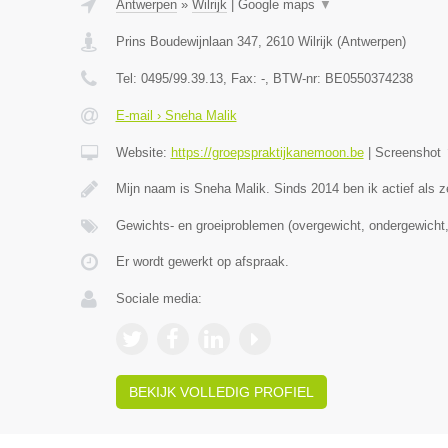
Antwerpen
»
Wilrijk
|
Google maps
▼
Prins Boudewijnlaan 347
,
2610
Wilrijk
(
Antwerpen
)
Tel:
0495/99.39.13
, Fax:
-
, BTW-nr:
BE0550374238
E-mail › Sneha Malik
Website:
https://groepspraktijkanemoon.be
|
Screenshot
Mijn naam is Sneha Malik. Sinds 2014 ben ik actief als z
Gewichts- en groeiproblemen (overgewicht, ondergewicht,
Er wordt gewerkt op afspraak.
Sociale media:
BEKIJK VOLLEDIG PROFIEL