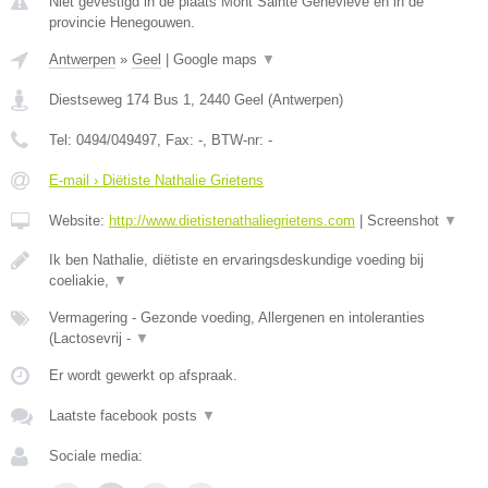
Niet gevestigd in de plaats Mont Sainte Genevieve en in de
provincie Henegouwen.
Antwerpen
»
Geel
|
Google maps
▼
Diestseweg 174 Bus 1
,
2440
Geel
(
Antwerpen
)
Tel:
0494/049497
, Fax:
-
, BTW-nr:
-
E-mail › Diëtiste Nathalie Grietens
Website:
http://www.dietistenathaliegrietens.com
|
Screenshot
▼
Ik ben Nathalie, diëtiste en ervaringsdeskundige voeding bij
coeliakie,
▼
Vermagering - Gezonde voeding, Allergenen en intoleranties
(Lactosevrij -
▼
Er wordt gewerkt op afspraak.
Laatste facebook posts
▼
Sociale media: