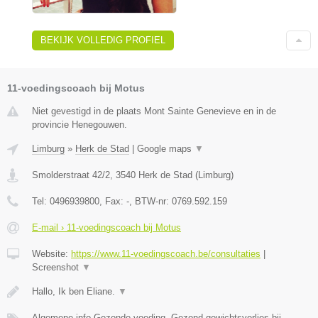
BEKIJK VOLLEDIG PROFIEL
11-voedingscoach bij Motus
Niet gevestigd in de plaats Mont Sainte Genevieve en in de
provincie Henegouwen.
Limburg
»
Herk de Stad
|
Google maps
▼
Smolderstraat 42/2
,
3540
Herk de Stad
(
Limburg
)
Tel:
0496939800
, Fax:
-
, BTW-nr:
0769.592.159
E-mail › 11-voedingscoach bij Motus
Website:
https://www.11-voedingscoach.be/consultaties
|
Screenshot
▼
Hallo, Ik ben Eliane.
▼
Algemene info Gezonde voeding, Gezond gewichtsverlies bij