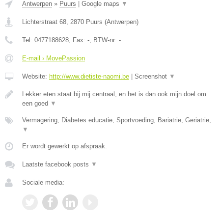
Antwerpen
»
Puurs
|
Google maps
▼
Lichterstraat 68
,
2870
Puurs
(
Antwerpen
)
Tel:
0477188628
, Fax:
-
, BTW-nr:
-
E-mail › MovePassion
Website:
http://www.dietiste-naomi.be
|
Screenshot
▼
Lekker eten staat bij mij centraal, en het is dan ook mijn doel om
een goed
▼
Vermagering, Diabetes educatie, Sportvoeding, Bariatrie, Geriatrie,
▼
Er wordt gewerkt op afspraak.
Laatste facebook posts
▼
Sociale media: