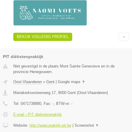
BEKIJK VOLLEDIG PROFIEL
PIT diëtistenpraktijk
Niet gevestigd in de plaats Mont Sainte Genevieve en in de
provincie Henegouwen.
Oost-Vlaanderen
»
Gent
|
Google maps
▼
Mariakerksesteenweg 17
,
9000
Gent
(
Oost-Vlaanderen
)
Tel:
0471738880
, Fax:
-
, BTW-nr:
-
E-mail › PIT diëtistenpraktijk
Website:
http://www.praktijk-pit.be
|
Screenshot
▼