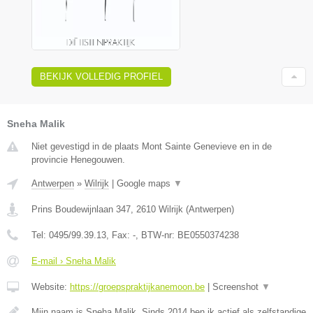
BEKIJK VOLLEDIG PROFIEL
Sneha Malik
Niet gevestigd in de plaats Mont Sainte Genevieve en in de
provincie Henegouwen.
Antwerpen
»
Wilrijk
|
Google maps
▼
Prins Boudewijnlaan 347
,
2610
Wilrijk
(
Antwerpen
)
Tel:
0495/99.39.13
, Fax:
-
, BTW-nr:
BE0550374238
E-mail › Sneha Malik
Website:
https://groepspraktijkanemoon.be
|
Screenshot
▼
Mijn naam is Sneha Malik. Sinds 2014 ben ik actief als zelfstandige