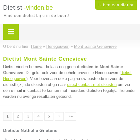
Ik ben een
dietist
Dietist
-vinden.be
Vind een dietist bij u in de buurt!
U bent nu hier:
Home
»
Henegouwen
»
Mont Sainte Genevieve
Dietist Mont Sainte Genevieve
Dietist-vinden.be bevat helaas nog geen
dietisten in Mont Sainte
Genevieve
. Dit geldt ook voor de gehele provincie Henegouwen (
dietist
Henegouwen
). Voer bovenaan deze pagina uw postcode in voor de
dichtstbijzijnde dietisten of ga naar
direct contact met dietisten
om via
één e-mail in contact te komen met meerdere dietisten tegelijk. Hieronder
worden nu overige resultaten getoond.
1
2
3
4
5
»
»»
Diëtiste Nathalie Grietens