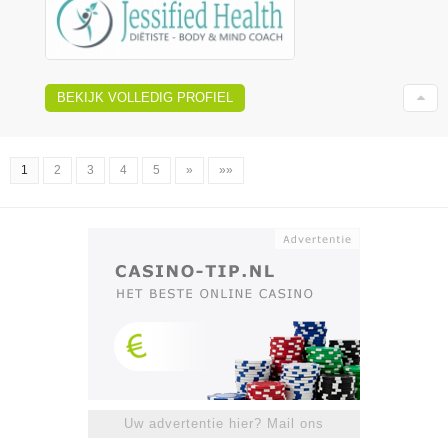
BEKIJK VOLLEDIG PROFIEL
1
2
3
4
5
»
»»
Uw advertentie hier? Mail ons