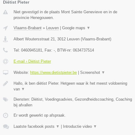
Diëtist Pieter
Niet gevestigd in de plaats Mont Sainte Genevieve en in de
provincie Henegouwen.
Vlaams-Brabant
»
Leuven
|
Google maps
▼
Albert Woutersstraat 21
,
3012
Leuven
(
Vlaams-Brabant
)
Tel:
0460945181
, Fax:
-
, BTW-nr:
0634737514
E-mail › Diëtist Pieter
Website:
https://www.dietistpieter.be
|
Screenshot
▼
Hallo, ik ben diëtist Pieter. Hetgeen waar ik het meest voldoening
van
▼
Diensten: Diëtist, Voedingsadvies, Gezondheidscoaching, Coaching
bij afvallen
Er wordt gewerkt op afspraak.
Laatste facebook posts
▼
|
Introductie video
▼