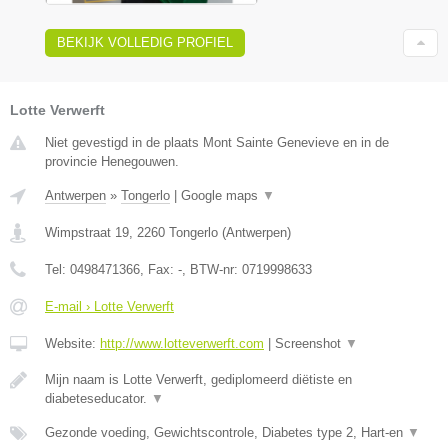
BEKIJK VOLLEDIG PROFIEL
Lotte Verwerft
Niet gevestigd in de plaats Mont Sainte Genevieve en in de
provincie Henegouwen.
Antwerpen
»
Tongerlo
|
Google maps
▼
Wimpstraat 19
,
2260
Tongerlo
(
Antwerpen
)
Tel:
0498471366
, Fax:
-
, BTW-nr:
0719998633
E-mail › Lotte Verwerft
Website:
http://www.lotteverwerft.com
|
Screenshot
▼
Mijn naam is Lotte Verwerft, gediplomeerd diëtiste en
diabeteseducator.
▼
Gezonde voeding, Gewichtscontrole, Diabetes type 2, Hart-en
▼