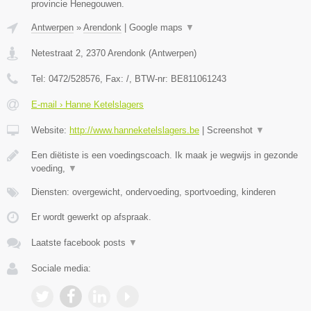
provincie Henegouwen.
Antwerpen
»
Arendonk
|
Google maps
▼
Netestraat 2
,
2370
Arendonk
(
Antwerpen
)
Tel:
0472/528576
, Fax:
/
, BTW-nr:
BE811061243
E-mail › Hanne Ketelslagers
Website:
http://www.hanneketelslagers.be
|
Screenshot
▼
Een diëtiste is een voedingscoach. Ik maak je wegwijs in gezonde
voeding,
▼
Diensten: overgewicht, ondervoeding, sportvoeding, kinderen
Er wordt gewerkt op afspraak.
Laatste facebook posts
▼
Sociale media: