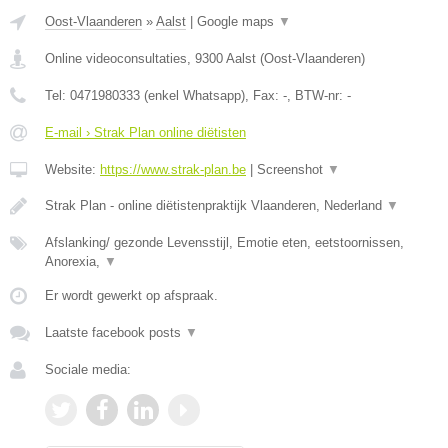
Oost-Vlaanderen
»
Aalst
|
Google maps
▼
Online videoconsultaties
,
9300
Aalst
(
Oost-Vlaanderen
)
Tel:
0471980333 (enkel Whatsapp)
, Fax:
-
, BTW-nr:
-
E-mail › Strak Plan online diëtisten
Website:
https://www.strak-plan.be
|
Screenshot
▼
Strak Plan - online diëtistenpraktijk Vlaanderen, Nederland
▼
Afslanking/ gezonde Levensstijl, Emotie eten, eetstoornissen,
Anorexia,
▼
Er wordt gewerkt op afspraak.
Laatste facebook posts
▼
Sociale media: