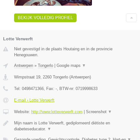
BEKIJK VOLLEDIG PROFIEL
Lotte Verwerft
Niet gevestigd in de plaats Houtaing en in de provincie
Henegouwen.
Antwerpen
»
Tongerlo
|
Google maps
▼
Wimpstraat 19
,
2260
Tongerlo
(
Antwerpen
)
Tel:
0498471366
, Fax:
-
, BTW-nr:
0719998633
E-mail › Lotte Verwerft
Website:
http://www.lotteverwerft.com
|
Screenshot
▼
Mijn naam is Lotte Verwerft, gediplomeerd diëtiste en
diabeteseducator.
▼
Gezonde voeding, Gewichtscontrole, Diabetes type 2, Hart-en
▼