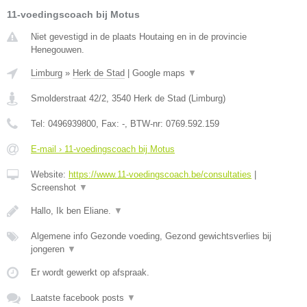
11-voedingscoach bij Motus
Niet gevestigd in de plaats Houtaing en in de provincie
Henegouwen.
Limburg
»
Herk de Stad
|
Google maps
▼
Smolderstraat 42/2
,
3540
Herk de Stad
(
Limburg
)
Tel:
0496939800
, Fax:
-
, BTW-nr:
0769.592.159
E-mail › 11-voedingscoach bij Motus
Website:
https://www.11-voedingscoach.be/consultaties
|
Screenshot
▼
Hallo, Ik ben Eliane.
▼
Algemene info Gezonde voeding, Gezond gewichtsverlies bij
jongeren
▼
Er wordt gewerkt op afspraak.
Laatste facebook posts
▼