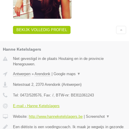
BEKIJK VOLLEDIG PROFIEL
Hanne Ketelslagers
Niet gevestigd in de plaats Houtaing en in de provincie
Henegouwen.
Antwerpen
»
Arendonk
|
Google maps
▼
Netestraat 2
,
2370
Arendonk
(
Antwerpen
)
Tel:
0472/528576
, Fax:
/
, BTW-nr:
BE811061243
E-mail › Hanne Ketelslagers
Website:
http://www.hanneketelslagers.be
|
Screenshot
▼
Een diëtiste is een voedingscoach. Ik maak je wegwijs in gezonde