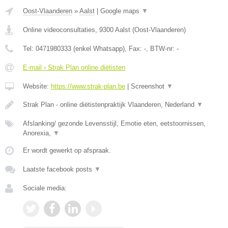
Oost-Vlaanderen
»
Aalst
|
Google maps
▼
Online videoconsultaties
,
9300
Aalst
(
Oost-Vlaanderen
)
Tel:
0471980333 (enkel Whatsapp)
, Fax:
-
, BTW-nr:
-
E-mail › Strak Plan online diëtisten
Website:
https://www.strak-plan.be
|
Screenshot
▼
Strak Plan - online diëtistenpraktijk Vlaanderen, Nederland
▼
Afslanking/ gezonde Levensstijl, Emotie eten, eetstoornissen,
Anorexia,
▼
Er wordt gewerkt op afspraak.
Laatste facebook posts
▼
Sociale media: