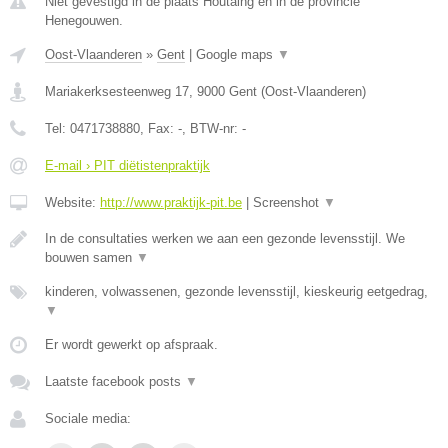
Niet gevestigd in de plaats Houtaing en in de provincie
Henegouwen.
Oost-Vlaanderen
»
Gent
|
Google maps
▼
Mariakerksesteenweg 17
,
9000
Gent
(
Oost-Vlaanderen
)
Tel:
0471738880
, Fax:
-
, BTW-nr:
-
E-mail › PIT diëtistenpraktijk
Website:
http://www.praktijk-pit.be
|
Screenshot
▼
In de consultaties werken we aan een gezonde levensstijl. We
bouwen samen
▼
kinderen, volwassenen, gezonde levensstijl, kieskeurig eetgedrag,
▼
Er wordt gewerkt op afspraak.
Laatste facebook posts
▼
Sociale media: