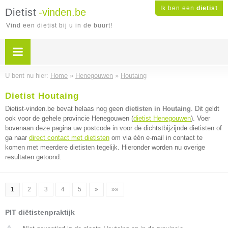
Ik ben een
dietist
Dietist
-vinden.be
Vind een dietist bij u in de buurt!
U bent nu hier:
Home
»
Henegouwen
»
Houtaing
Dietist Houtaing
Dietist-vinden.be bevat helaas nog geen
dietisten in Houtaing
. Dit geldt
ook voor de gehele provincie Henegouwen (
dietist Henegouwen
). Voer
bovenaan deze pagina uw postcode in voor de dichtstbijzijnde dietisten of
ga naar
direct contact met dietisten
om via één e-mail in contact te
komen met meerdere dietisten tegelijk. Hieronder worden nu overige
resultaten getoond.
1
2
3
4
5
»
»»
PIT diëtistenpraktijk