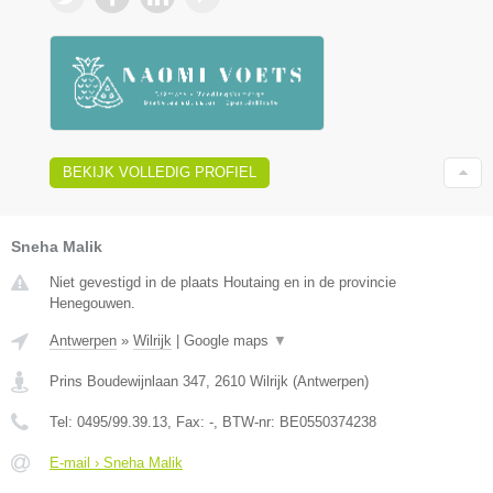
BEKIJK VOLLEDIG PROFIEL
Sneha Malik
Niet gevestigd in de plaats Houtaing en in de provincie
Henegouwen.
Antwerpen
»
Wilrijk
|
Google maps
▼
Prins Boudewijnlaan 347
,
2610
Wilrijk
(
Antwerpen
)
Tel:
0495/99.39.13
, Fax:
-
, BTW-nr:
BE0550374238
E-mail › Sneha Malik