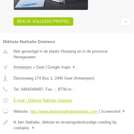
BEKIJK VOLLEDIG PROFIEL
Diëtiste Nathalie Grietens
Niet gevestigd in de plaats Houtaing en in de provincie
Henegouwen.
Antwerpen
»
Geel
|
Google maps
▼
Diestseweg 174 Bus 1
,
2440
Geel
(
Antwerpen
)
Tel:
0494/049497
, Fax:
-
, BTW-nr:
-
E-mail › Diëtiste Nathalie Grietens
Website:
http://www.dietistenathaliegrietens.com
|
Screenshot
▼
Ik ben Nathalie, diëtiste en ervaringsdeskundige voeding bij
coeliakie,
▼