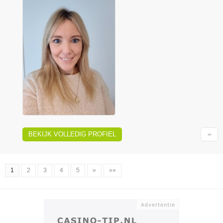
BEKIJK VOLLEDIG PROFIEL
1
2
3
4
5
»
»»