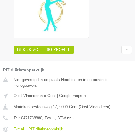
BEKIJK VOLLEDIG PROFIEL
PIT diëtistenpraktijk
Niet gevestigd in de plaats Herchies en in de provincie
Henegouwen.
Oost-Vlaanderen
»
Gent
|
Google maps
▼
Mariakerksesteenweg 17
,
9000
Gent
(
Oost-Vlaanderen
)
Tel:
0471738880
, Fax:
-
, BTW-nr:
-
E-mail › PIT diëtistenpraktijk