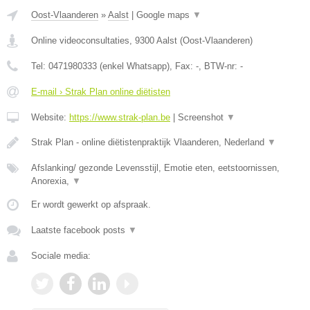
Oost-Vlaanderen
»
Aalst
|
Google maps
▼
Online videoconsultaties
,
9300
Aalst
(
Oost-Vlaanderen
)
Tel:
0471980333 (enkel Whatsapp)
, Fax:
-
, BTW-nr:
-
E-mail › Strak Plan online diëtisten
Website:
https://www.strak-plan.be
|
Screenshot
▼
Strak Plan - online diëtistenpraktijk Vlaanderen, Nederland
▼
Afslanking/ gezonde Levensstijl, Emotie eten, eetstoornissen,
Anorexia,
▼
Er wordt gewerkt op afspraak.
Laatste facebook posts
▼
Sociale media: