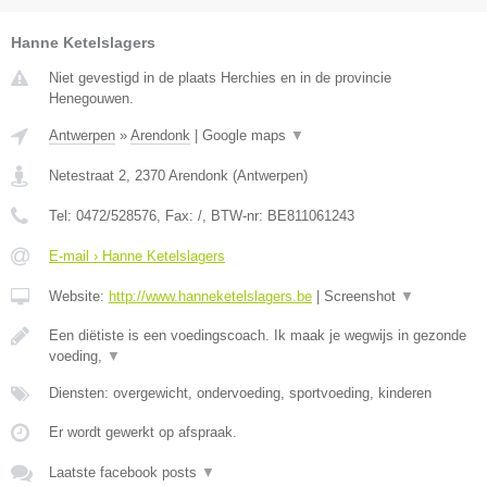
Hanne Ketelslagers
Niet gevestigd in de plaats Herchies en in de provincie
Henegouwen.
Antwerpen
»
Arendonk
|
Google maps
▼
Netestraat 2
,
2370
Arendonk
(
Antwerpen
)
Tel:
0472/528576
, Fax:
/
, BTW-nr:
BE811061243
E-mail › Hanne Ketelslagers
Website:
http://www.hanneketelslagers.be
|
Screenshot
▼
Een diëtiste is een voedingscoach. Ik maak je wegwijs in gezonde
voeding,
▼
Diensten: overgewicht, ondervoeding, sportvoeding, kinderen
Er wordt gewerkt op afspraak.
Laatste facebook posts
▼