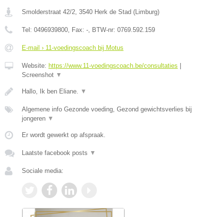
Smolderstraat 42/2
,
3540
Herk de Stad
(
Limburg
)
Tel:
0496939800
, Fax:
-
, BTW-nr:
0769.592.159
E-mail › 11-voedingscoach bij Motus
Website:
https://www.11-voedingscoach.be/consultaties
|
Screenshot
▼
Hallo, Ik ben Eliane.
▼
Algemene info Gezonde voeding, Gezond gewichtsverlies bij
jongeren
▼
Er wordt gewerkt op afspraak.
Laatste facebook posts
▼
Sociale media: