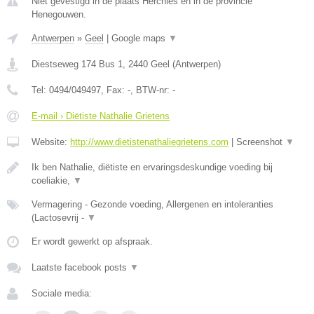
Niet gevestigd in de plaats Herchies en in de provincie
Henegouwen.
Antwerpen
»
Geel
|
Google maps
▼
Diestseweg 174 Bus 1
,
2440
Geel
(
Antwerpen
)
Tel:
0494/049497
, Fax:
-
, BTW-nr:
-
E-mail › Diëtiste Nathalie Grietens
Website:
http://www.dietistenathaliegrietens.com
|
Screenshot
▼
Ik ben Nathalie, diëtiste en ervaringsdeskundige voeding bij
coeliakie,
▼
Vermagering - Gezonde voeding, Allergenen en intoleranties
(Lactosevrij -
▼
Er wordt gewerkt op afspraak.
Laatste facebook posts
▼
Sociale media: