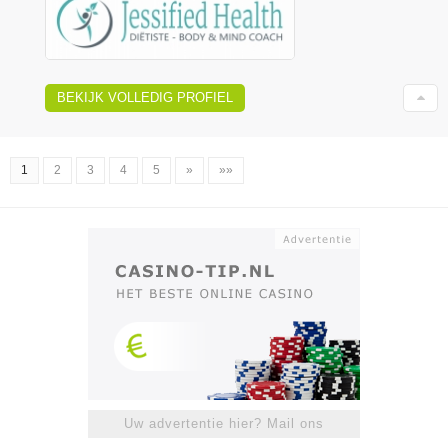
BEKIJK VOLLEDIG PROFIEL
1
2
3
4
5
»
»»
Uw advertentie hier? Mail ons