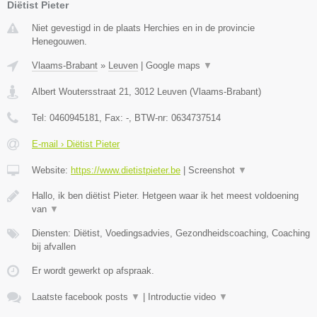
Diëtist Pieter
Niet gevestigd in de plaats Herchies en in de provincie
Henegouwen.
Vlaams-Brabant
»
Leuven
|
Google maps
▼
Albert Woutersstraat 21
,
3012
Leuven
(
Vlaams-Brabant
)
Tel:
0460945181
, Fax:
-
, BTW-nr:
0634737514
E-mail › Diëtist Pieter
Website:
https://www.dietistpieter.be
|
Screenshot
▼
Hallo, ik ben diëtist Pieter. Hetgeen waar ik het meest voldoening
van
▼
Diensten: Diëtist, Voedingsadvies, Gezondheidscoaching, Coaching
bij afvallen
Er wordt gewerkt op afspraak.
Laatste facebook posts
▼
|
Introductie video
▼