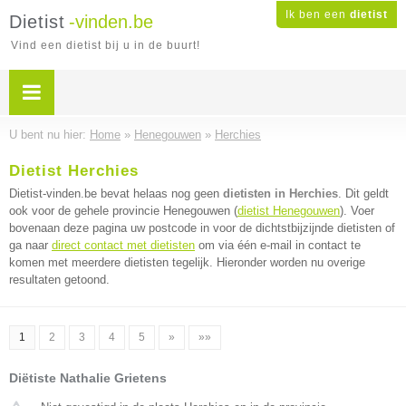
Ik ben een
dietist
Dietist
-vinden.be
Vind een dietist bij u in de buurt!
U bent nu hier:
Home
»
Henegouwen
»
Herchies
Dietist Herchies
Dietist-vinden.be bevat helaas nog geen
dietisten in Herchies
. Dit geldt
ook voor de gehele provincie Henegouwen (
dietist Henegouwen
). Voer
bovenaan deze pagina uw postcode in voor de dichtstbijzijnde dietisten of
ga naar
direct contact met dietisten
om via één e-mail in contact te
komen met meerdere dietisten tegelijk. Hieronder worden nu overige
resultaten getoond.
1
2
3
4
5
»
»»
Diëtiste Nathalie Grietens