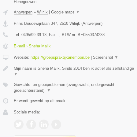
Henegouwen.
Antwerpen
»
Wilrijk
|
Google maps
▼
Prins Boudewijnlaan 347
,
2610
Wilrijk
(
Antwerpen
)
Tel:
0495/99.39.13
, Fax:
-
, BTW-nr:
BE0550374238
E-mail › Sneha Malik
Website:
https://groepspraktijkanemoon.be
|
Screenshot
▼
Mijn naam is Sneha Malik. Sinds 2014 ben ik actief als zelfstandige
▼
Gewichts- en groeiproblemen (overgewicht, ondergewicht,
groeiachterstand),
▼
Er wordt gewerkt op afspraak.
Sociale media: