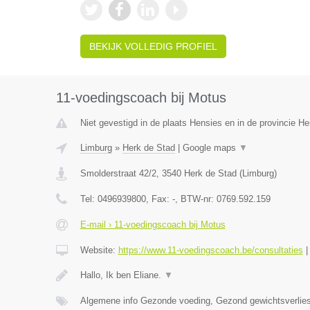
BEKIJK VOLLEDIG PROFIEL
11-voedingscoach bij Motus
Niet gevestigd in de plaats Hensies en in de provincie 
Limburg
»
Herk de Stad
|
Google maps
▼
Smolderstraat 42/2
,
3540
Herk de Stad
(
Limburg
)
Tel:
0496939800
, Fax:
-
, BTW-nr:
0769.592.159
E-mail › 11-voedingscoach bij Motus
Website:
https://www.11-voedingscoach.be/consultaties
Hallo, Ik ben Eliane.
▼
Algemene info Gezonde voeding, Gezond gewichtsverlies