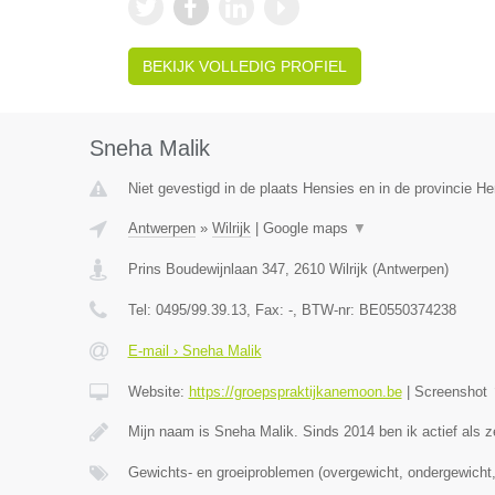
BEKIJK VOLLEDIG PROFIEL
Sneha Malik
Niet gevestigd in de plaats Hensies en in de provincie 
Antwerpen
»
Wilrijk
|
Google maps
▼
Prins Boudewijnlaan 347
,
2610
Wilrijk
(
Antwerpen
)
Tel:
0495/99.39.13
, Fax:
-
, BTW-nr:
BE0550374238
E-mail › Sneha Malik
Website:
https://groepspraktijkanemoon.be
|
Screenshot
Mijn naam is Sneha Malik. Sinds 2014 ben ik actief als z
Gewichts- en groeiproblemen (overgewicht, ondergewicht,