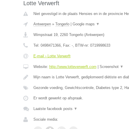
Lotte Verwerft
Niet gevestigd in de plaats Hensies en in de provincie 
Antwerpen
»
Tongerlo
|
Google maps
▼
Wimpstraat 19
,
2260
Tongerlo
(
Antwerpen
)
Tel:
0498471366
, Fax:
-
, BTW-nr:
0719998633
E-mail › Lotte Verwerft
Website:
http://www.lotteverwerft.com
|
Screenshot
▼
Mijn naam is Lotte Verwerft, gediplomeerd diëtiste en di
Gezonde voeding, Gewichtscontrole, Diabetes type 2, Ha
Er wordt gewerkt op afspraak.
Laatste facebook posts
▼
Sociale media: