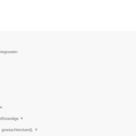
Henegouwen.
▼
elfstandige
▼
 groeiachterstand),
▼