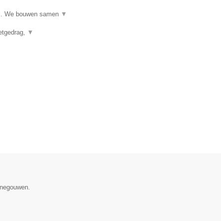
ijl. We bouwen samen
▼
eetgedrag,
▼
Henegouwen.