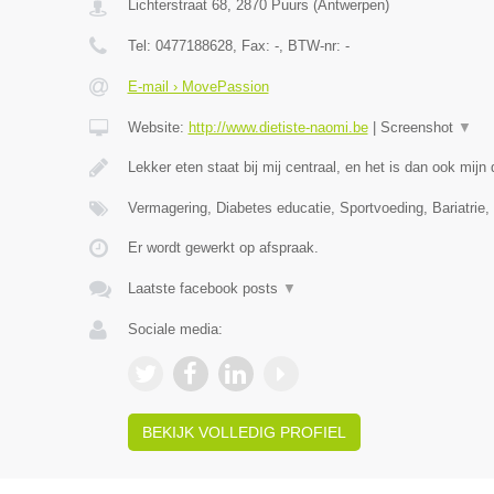
Lichterstraat 68
,
2870
Puurs
(
Antwerpen
)
Tel:
0477188628
, Fax:
-
, BTW-nr:
-
E-mail › MovePassion
Website:
http://www.dietiste-naomi.be
|
Screenshot
▼
Lekker eten staat bij mij centraal, en het is dan ook mij
Vermagering, Diabetes educatie, Sportvoeding, Bariatrie, 
Er wordt gewerkt op afspraak.
Laatste facebook posts
▼
Sociale media:
BEKIJK VOLLEDIG PROFIEL