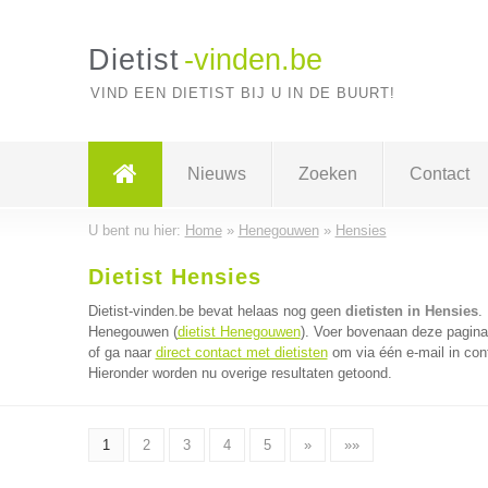
Dietist
-vinden.be
VIND EEN DIETIST BIJ U IN DE BUURT!
Nieuws
Zoeken
Contact
U bent nu hier:
Home
»
Henegouwen
»
Hensies
Dietist Hensies
Dietist-vinden.be bevat helaas nog geen
dietisten in Hensies
.
Henegouwen (
dietist Henegouwen
). Voer bovenaan deze pagina 
of ga naar
direct contact met dietisten
om via één e-mail in cont
Hieronder worden nu overige resultaten getoond.
1
2
3
4
5
»
»»