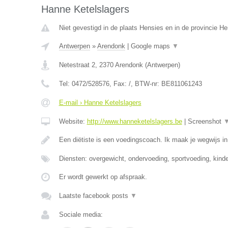
Hanne Ketelslagers
Niet gevestigd in de plaats Hensies en in de provincie 
Antwerpen
»
Arendonk
|
Google maps
▼
Netestraat 2
,
2370
Arendonk
(
Antwerpen
)
Tel:
0472/528576
, Fax:
/
, BTW-nr:
BE811061243
E-mail › Hanne Ketelslagers
Website:
http://www.hanneketelslagers.be
|
Screenshot
Een diëtiste is een voedingscoach. Ik maak je wegwijs i
Diensten: overgewicht, ondervoeding, sportvoeding, kind
Er wordt gewerkt op afspraak.
Laatste facebook posts
▼
Sociale media: