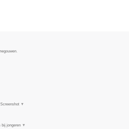
Henegouwen.
|
Screenshot
▼
 bij jongeren
▼