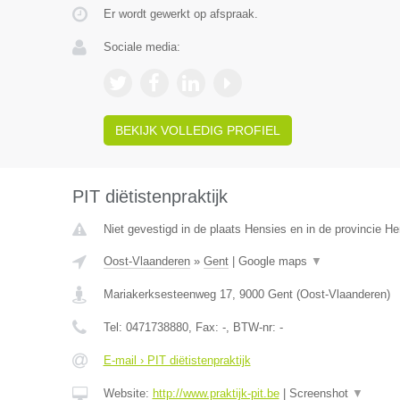
Er wordt gewerkt op afspraak.
Sociale media:
BEKIJK VOLLEDIG PROFIEL
PIT diëtistenpraktijk
Niet gevestigd in de plaats Hensies en in de provincie 
Oost-Vlaanderen
»
Gent
|
Google maps
▼
Mariakerksesteenweg 17
,
9000
Gent
(
Oost-Vlaanderen
)
Tel:
0471738880
, Fax:
-
, BTW-nr:
-
E-mail › PIT diëtistenpraktijk
Website:
http://www.praktijk-pit.be
|
Screenshot
▼