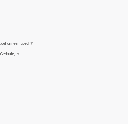
n doel om een goed
▼
Geriatrie,
▼