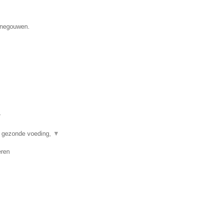
Henegouwen.
▼
n gezonde voeding,
▼
eren