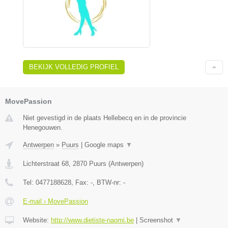
BEKIJK VOLLEDIG PROFIEL
MovePassion
Niet gevestigd in de plaats Hellebecq en in de provincie
Henegouwen.
Antwerpen
»
Puurs
|
Google maps
▼
Lichterstraat 68
,
2870
Puurs
(
Antwerpen
)
Tel:
0477188628
, Fax:
-
, BTW-nr:
-
E-mail › MovePassion
Website:
http://www.dietiste-naomi.be
|
Screenshot
▼