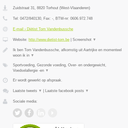
Zuidstraat 31
,
8820
Torhout
(
West-Vlaanderen
)
Tel:
0472/840130
, Fax:
-
, BTW-nr:
0606.972.748
E-mail › Diëtist Tom Vandenbussche
Website:
http://www.dietist-tom.be
|
Screenshot
▼
Ik ben Tom Vandenbussche, afkomstig uit Aartrijke en momenteel
woon ik in
▼
Sportvoeding, Gezonde voeding, Over- en ondergewicht,
Voedselallergie -en
▼
Er wordt gewerkt op afspraak.
Laatste tweets
▼
|
Laatste facebook posts
▼
Sociale media: