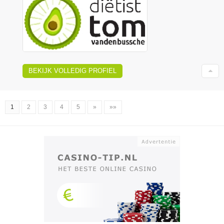
BEKIJK VOLLEDIG PROFIEL
1
2
3
4
5
»
»»