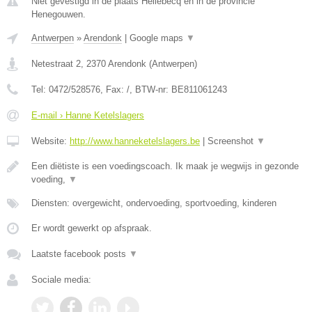
Niet gevestigd in de plaats Hellebecq en in de provincie
Henegouwen.
Antwerpen
»
Arendonk
|
Google maps
▼
Netestraat 2
,
2370
Arendonk
(
Antwerpen
)
Tel:
0472/528576
, Fax:
/
, BTW-nr:
BE811061243
E-mail › Hanne Ketelslagers
Website:
http://www.hanneketelslagers.be
|
Screenshot
▼
Een diëtiste is een voedingscoach. Ik maak je wegwijs in gezonde
voeding,
▼
Diensten: overgewicht, ondervoeding, sportvoeding, kinderen
Er wordt gewerkt op afspraak.
Laatste facebook posts
▼
Sociale media: