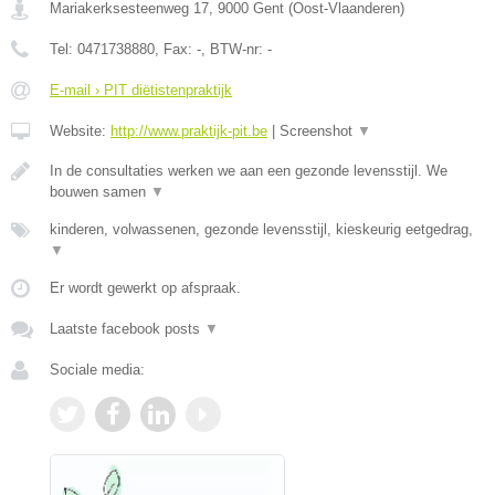
Mariakerksesteenweg 17
,
9000
Gent
(
Oost-Vlaanderen
)
Tel:
0471738880
, Fax:
-
, BTW-nr:
-
E-mail › PIT diëtistenpraktijk
Website:
http://www.praktijk-pit.be
|
Screenshot
▼
In de consultaties werken we aan een gezonde levensstijl. We
bouwen samen
▼
kinderen, volwassenen, gezonde levensstijl, kieskeurig eetgedrag,
▼
Er wordt gewerkt op afspraak.
Laatste facebook posts
▼
Sociale media: