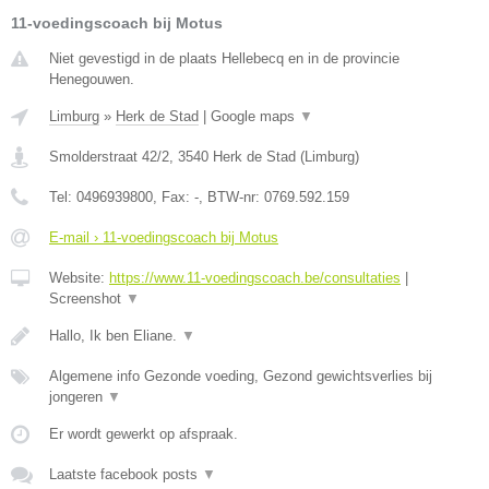
11-voedingscoach bij Motus
Niet gevestigd in de plaats Hellebecq en in de provincie
Henegouwen.
Limburg
»
Herk de Stad
|
Google maps
▼
Smolderstraat 42/2
,
3540
Herk de Stad
(
Limburg
)
Tel:
0496939800
, Fax:
-
, BTW-nr:
0769.592.159
E-mail › 11-voedingscoach bij Motus
Website:
https://www.11-voedingscoach.be/consultaties
|
Screenshot
▼
Hallo, Ik ben Eliane.
▼
Algemene info Gezonde voeding, Gezond gewichtsverlies bij
jongeren
▼
Er wordt gewerkt op afspraak.
Laatste facebook posts
▼