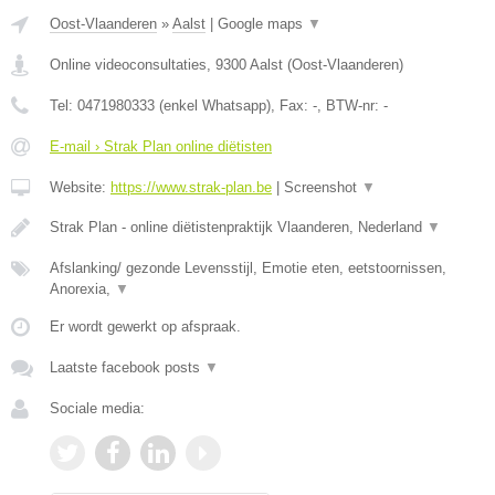
Oost-Vlaanderen
»
Aalst
|
Google maps
▼
Online videoconsultaties
,
9300
Aalst
(
Oost-Vlaanderen
)
Tel:
0471980333 (enkel Whatsapp)
, Fax:
-
, BTW-nr:
-
E-mail › Strak Plan online diëtisten
Website:
https://www.strak-plan.be
|
Screenshot
▼
Strak Plan - online diëtistenpraktijk Vlaanderen, Nederland
▼
Afslanking/ gezonde Levensstijl, Emotie eten, eetstoornissen,
Anorexia,
▼
Er wordt gewerkt op afspraak.
Laatste facebook posts
▼
Sociale media: