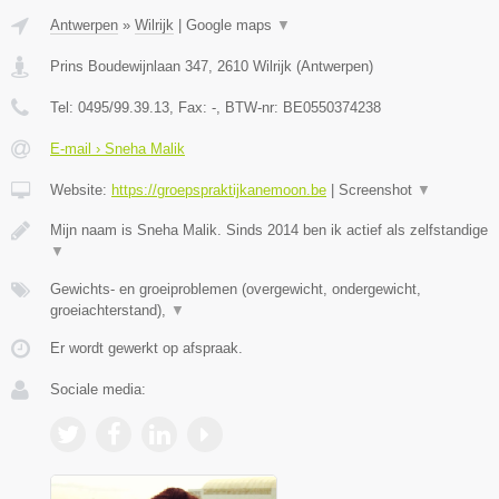
Antwerpen
»
Wilrijk
|
Google maps
▼
Prins Boudewijnlaan 347
,
2610
Wilrijk
(
Antwerpen
)
Tel:
0495/99.39.13
, Fax:
-
, BTW-nr:
BE0550374238
E-mail › Sneha Malik
Website:
https://groepspraktijkanemoon.be
|
Screenshot
▼
Mijn naam is Sneha Malik. Sinds 2014 ben ik actief als zelfstandige
▼
Gewichts- en groeiproblemen (overgewicht, ondergewicht,
groeiachterstand),
▼
Er wordt gewerkt op afspraak.
Sociale media: