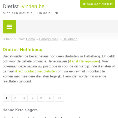
Ik ben een
dietist
Dietist
-vinden.be
Vind een dietist bij u in de buurt!
U bent nu hier:
Home
»
Henegouwen
»
Hellebecq
Dietist Hellebecq
Dietist-vinden.be bevat helaas nog geen
dietisten in Hellebecq
. Dit geldt
ook voor de gehele provincie Henegouwen (
dietist Henegouwen
). Voer
bovenaan deze pagina uw postcode in voor de dichtstbijzijnde dietisten of
ga naar
direct contact met dietisten
om via één e-mail in contact te
komen met meerdere dietisten tegelijk. Hieronder worden nu overige
resultaten getoond.
1
2
3
4
5
»
»»
Hanne Ketelslagers