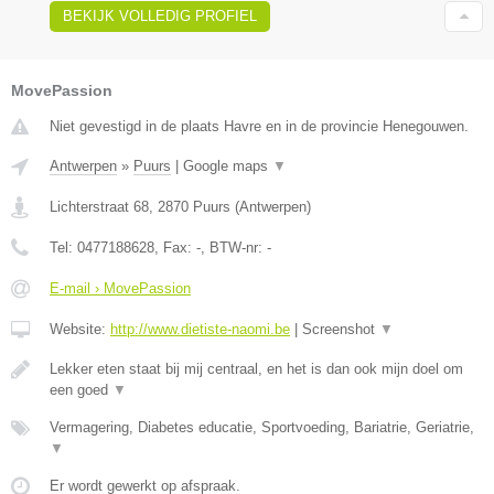
BEKIJK VOLLEDIG PROFIEL
MovePassion
Niet gevestigd in de plaats Havre en in de provincie Henegouwen.
Antwerpen
»
Puurs
|
Google maps
▼
Lichterstraat 68
,
2870
Puurs
(
Antwerpen
)
Tel:
0477188628
, Fax:
-
, BTW-nr:
-
E-mail › MovePassion
Website:
http://www.dietiste-naomi.be
|
Screenshot
▼
Lekker eten staat bij mij centraal, en het is dan ook mijn doel om
een goed
▼
Vermagering, Diabetes educatie, Sportvoeding, Bariatrie, Geriatrie,
▼
Er wordt gewerkt op afspraak.