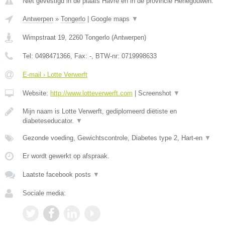
Niet gevestigd in de plaats Havre en in de provincie Henegouwen.
Antwerpen
»
Tongerlo
|
Google maps
▼
Wimpstraat 19
,
2260
Tongerlo
(
Antwerpen
)
Tel:
0498471366
, Fax:
-
, BTW-nr:
0719998633
E-mail › Lotte Verwerft
Website:
http://www.lotteverwerft.com
|
Screenshot
▼
Mijn naam is Lotte Verwerft, gediplomeerd diëtiste en
diabeteseducator.
▼
Gezonde voeding, Gewichtscontrole, Diabetes type 2, Hart-en
▼
Er wordt gewerkt op afspraak.
Laatste facebook posts
▼
Sociale media: