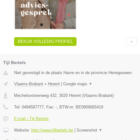
BEKIJK VOLLEDIG PROFIEL
Tijl Bertels
Niet gevestigd in de plaats Havre en in de provincie Henegouwen.
Vlaams-Brabant
»
Herent
|
Google maps
▼
Mechelsesteenweg 432
,
3020
Herent
(
Vlaams-Brabant
)
Tel:
0494587777
, Fax:
-
, BTW-nr:
BE0809065419
E-mail › Tijl Bertels
Website:
http://www.tijlbertels.be
|
Screenshot
▼