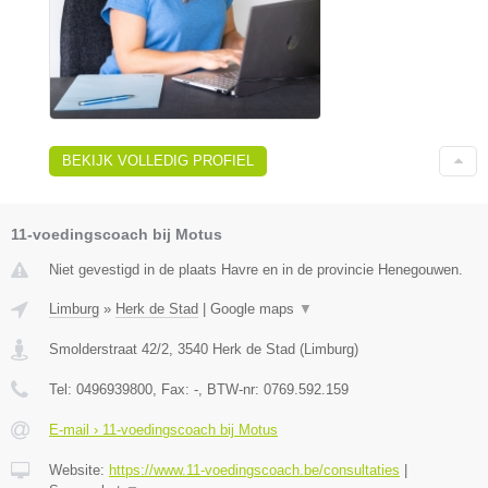
BEKIJK VOLLEDIG PROFIEL
11-voedingscoach bij Motus
Niet gevestigd in de plaats Havre en in de provincie Henegouwen.
Limburg
»
Herk de Stad
|
Google maps
▼
Smolderstraat 42/2
,
3540
Herk de Stad
(
Limburg
)
Tel:
0496939800
, Fax:
-
, BTW-nr:
0769.592.159
E-mail › 11-voedingscoach bij Motus
Website:
https://www.11-voedingscoach.be/consultaties
|