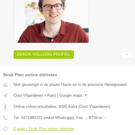
BEKIJK VOLLEDIG PROFIEL
Strak Plan online diëtisten
Niet gevestigd in de plaats Havre en in de provincie Henegouwen.
Oost-Vlaanderen
»
Aalst
|
Google maps
▼
Online videoconsultaties
,
9300
Aalst
(
Oost-Vlaanderen
)
Tel:
0471980333 (enkel Whatsapp)
, Fax:
-
, BTW-nr:
-
E-mail › Strak Plan online diëtisten