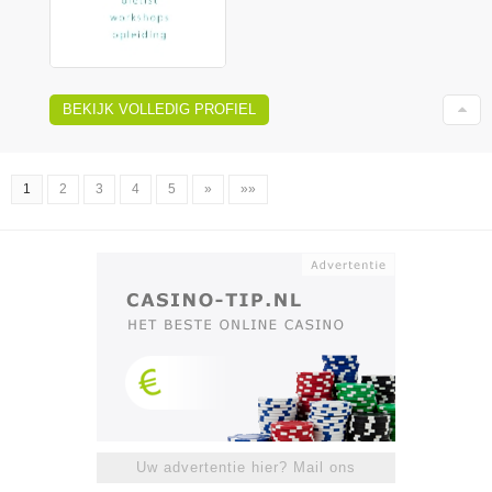
BEKIJK VOLLEDIG PROFIEL
1
2
3
4
5
»
»»
Uw advertentie hier? Mail ons