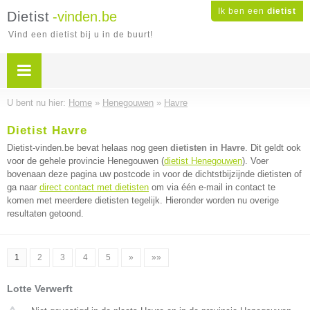
Ik ben een
dietist
Dietist
-vinden.be
Vind een dietist bij u in de buurt!
U bent nu hier:
Home
»
Henegouwen
»
Havre
Dietist Havre
Dietist-vinden.be bevat helaas nog geen
dietisten in Havre
. Dit geldt ook
voor de gehele provincie Henegouwen (
dietist Henegouwen
). Voer
bovenaan deze pagina uw postcode in voor de dichtstbijzijnde dietisten of
ga naar
direct contact met dietisten
om via één e-mail in contact te
komen met meerdere dietisten tegelijk. Hieronder worden nu overige
resultaten getoond.
1
2
3
4
5
»
»»
Lotte Verwerft