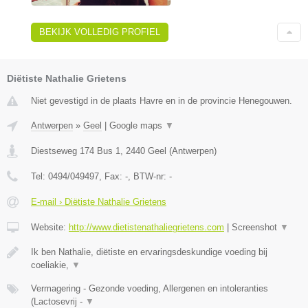
BEKIJK VOLLEDIG PROFIEL
Diëtiste Nathalie Grietens
Niet gevestigd in de plaats Havre en in de provincie Henegouwen.
Antwerpen
»
Geel
|
Google maps
▼
Diestseweg 174 Bus 1
,
2440
Geel
(
Antwerpen
)
Tel:
0494/049497
, Fax:
-
, BTW-nr:
-
E-mail › Diëtiste Nathalie Grietens
Website:
http://www.dietistenathaliegrietens.com
|
Screenshot
▼
Ik ben Nathalie, diëtiste en ervaringsdeskundige voeding bij
coeliakie,
▼
Vermagering - Gezonde voeding, Allergenen en intoleranties
(Lactosevrij -
▼