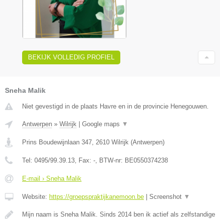
BEKIJK VOLLEDIG PROFIEL
Sneha Malik
Niet gevestigd in de plaats Havre en in de provincie Henegouwen.
Antwerpen
»
Wilrijk
|
Google maps
▼
Prins Boudewijnlaan 347
,
2610
Wilrijk
(
Antwerpen
)
Tel:
0495/99.39.13
, Fax:
-
, BTW-nr:
BE0550374238
E-mail › Sneha Malik
Website:
https://groepspraktijkanemoon.be
|
Screenshot
▼
Mijn naam is Sneha Malik. Sinds 2014 ben ik actief als zelfstandige