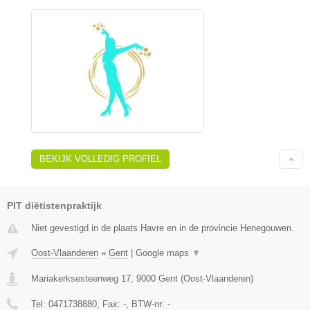
BEKIJK VOLLEDIG PROFIEL
PIT diëtistenpraktijk
Niet gevestigd in de plaats Havre en in de provincie Henegouwen.
Oost-Vlaanderen
»
Gent
|
Google maps
▼
Mariakerksesteenweg 17
,
9000
Gent
(
Oost-Vlaanderen
)
Tel:
0471738880
, Fax:
-
, BTW-nr:
-