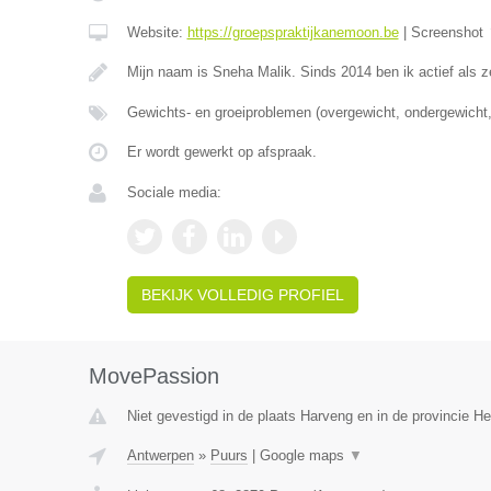
Website:
https://groepspraktijkanemoon.be
|
Screenshot
Mijn naam is Sneha Malik. Sinds 2014 ben ik actief als z
Gewichts- en groeiproblemen (overgewicht, ondergewicht,
Er wordt gewerkt op afspraak.
Sociale media:
BEKIJK VOLLEDIG PROFIEL
MovePassion
Niet gevestigd in de plaats Harveng en in de provincie 
Antwerpen
»
Puurs
|
Google maps
▼