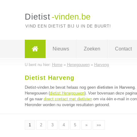
Dietist
-vinden.be
VIND EEN DIETIST BIJ U IN DE BUURT!
Nieuws
Zoeken
Contact
U bent nu hier:
Home
»
Henegouwen
»
Harveng
Dietist Harveng
Dietist-vinden.be bevat helaas nog geen
dietisten in Harveng
.
Henegouwen (
dietist Henegouwen
). Voer bovenaan deze pagina 
of ga naar
direct contact met dietisten
om via één e-mail in cont
Hieronder worden nu overige resultaten getoond.
1
2
3
4
5
»
»»