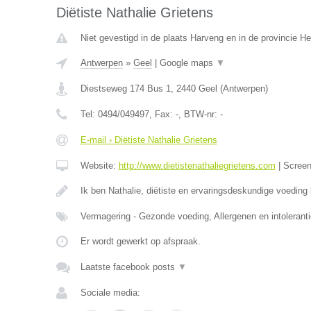
Diëtiste Nathalie Grietens
Niet gevestigd in de plaats Harveng en in de provincie 
Antwerpen
»
Geel
|
Google maps
▼
Diestseweg 174 Bus 1
,
2440
Geel
(
Antwerpen
)
Tel:
0494/049497
, Fax:
-
, BTW-nr:
-
E-mail › Diëtiste Nathalie Grietens
Website:
http://www.dietistenathaliegrietens.com
|
Scree
Ik ben Nathalie, diëtiste en ervaringsdeskundige voeding b
Vermagering - Gezonde voeding, Allergenen en intoleranti
Er wordt gewerkt op afspraak.
Laatste facebook posts
▼
Sociale media: