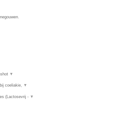
Henegouwen.
nshot
▼
ij coeliakie,
▼
es (Lactosevrij -
▼