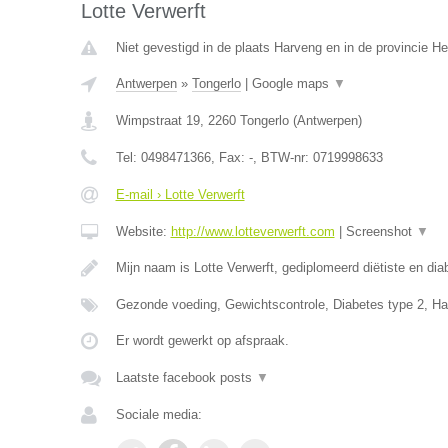
Lotte Verwerft
Niet gevestigd in de plaats Harveng en in de provincie 
Antwerpen
»
Tongerlo
|
Google maps
▼
Wimpstraat 19
,
2260
Tongerlo
(
Antwerpen
)
Tel:
0498471366
, Fax:
-
, BTW-nr:
0719998633
E-mail › Lotte Verwerft
Website:
http://www.lotteverwerft.com
|
Screenshot
▼
Mijn naam is Lotte Verwerft, gediplomeerd diëtiste en di
Gezonde voeding, Gewichtscontrole, Diabetes type 2, Ha
Er wordt gewerkt op afspraak.
Laatste facebook posts
▼
Sociale media: