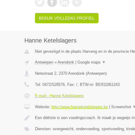
BEKIJK VOLLEDIG PROFIEL
Hanne Ketelslagers
Niet gevestigd in de plaats Harveng en in de provincie 
Antwerpen
»
Arendonk
|
Google maps
▼
Netestraat 2
,
2370
Arendonk
(
Antwerpen
)
Tel:
0472/528576
, Fax:
/
, BTW-nr:
BE811061243
E-mail › Hanne Ketelslagers
Website:
http://www.hanneketelslagers.be
|
Screenshot
Een diëtiste is een voedingscoach. Ik maak je wegwijs i
Diensten: overgewicht, ondervoeding, sportvoeding, kind