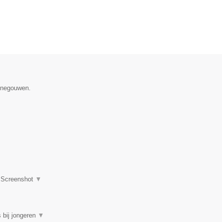
Henegouwen.
|
Screenshot
▼
 bij jongeren
▼