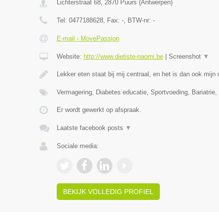
Lichterstraat 68
,
2870
Puurs
(
Antwerpen
)
Tel:
0477188628
, Fax:
-
, BTW-nr:
-
E-mail › MovePassion
Website:
http://www.dietiste-naomi.be
|
Screenshot
▼
Lekker eten staat bij mij centraal, en het is dan ook mij
Vermagering, Diabetes educatie, Sportvoeding, Bariatrie, 
Er wordt gewerkt op afspraak.
Laatste facebook posts
▼
Sociale media:
BEKIJK VOLLEDIG PROFIEL