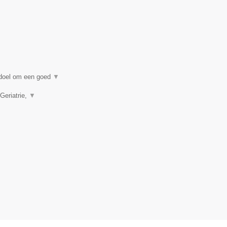
n doel om een goed
▼
Geriatrie,
▼