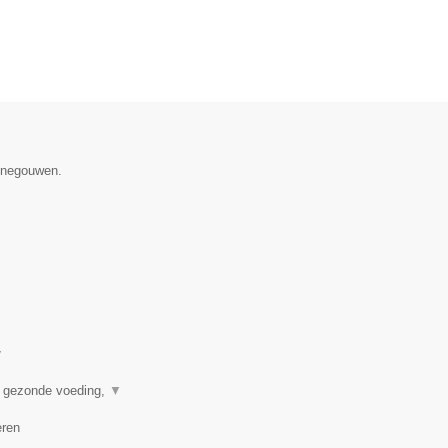
Henegouwen.
▼
n gezonde voeding,
▼
eren