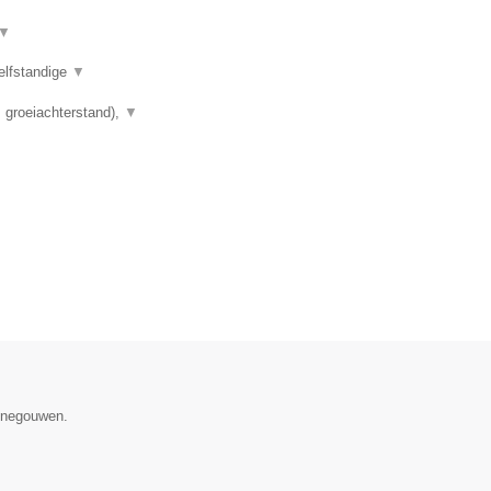
▼
elfstandige
▼
 groeiachterstand),
▼
Henegouwen.