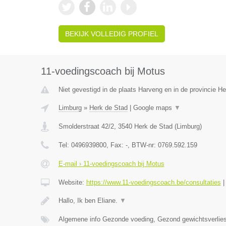
BEKIJK VOLLEDIG PROFIEL
11-voedingscoach bij Motus
Niet gevestigd in de plaats Harveng en in de provincie 
Limburg
»
Herk de Stad
|
Google maps
▼
Smolderstraat 42/2
,
3540
Herk de Stad
(
Limburg
)
Tel:
0496939800
, Fax:
-
, BTW-nr:
0769.592.159
E-mail › 11-voedingscoach bij Motus
Website:
https://www.11-voedingscoach.be/consultaties
Hallo, Ik ben Eliane.
▼
Algemene info Gezonde voeding, Gezond gewichtsverlies