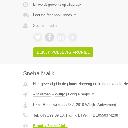
Er wordt gewerkt op afspraak.
Laatste facebook posts
▼
Sociale media:
BEKIJK VOLLEDIG PROFIEL
Sneha Malik
Niet gevestigd in de plaats Harveng en in de provincie 
Antwerpen
»
Wilrijk
|
Google maps
▼
Prins Boudewijnlaan 347
,
2610
Wilrijk
(
Antwerpen
)
Tel:
0495/99.39.13
, Fax:
-
, BTW-nr:
BE0550374238
E-mail › Sneha Malik