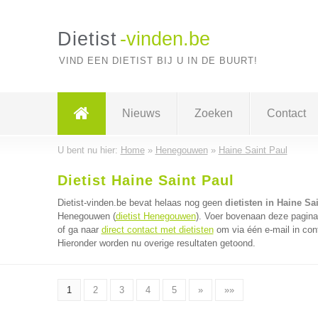
Dietist
-vinden.be
VIND EEN DIETIST BIJ U IN DE BUURT!
Nieuws
Zoeken
Contact
U bent nu hier:
Home
»
Henegouwen
»
Haine Saint Paul
Dietist Haine Saint Paul
Dietist-vinden.be bevat helaas nog geen
dietisten in Haine Sa
Henegouwen (
dietist Henegouwen
). Voer bovenaan deze pagina 
of ga naar
direct contact met dietisten
om via één e-mail in cont
Hieronder worden nu overige resultaten getoond.
1
2
3
4
5
»
»»