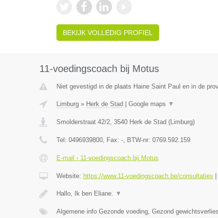
BEKIJK VOLLEDIG PROFIEL
11-voedingscoach bij Motus
Niet gevestigd in de plaats Haine Saint Paul en in de pr
Limburg
»
Herk de Stad
|
Google maps
▼
Smolderstraat 42/2
,
3540
Herk de Stad
(
Limburg
)
Tel:
0496939800
, Fax:
-
, BTW-nr:
0769.592.159
E-mail › 11-voedingscoach bij Motus
Website:
https://www.11-voedingscoach.be/consultaties
Hallo, Ik ben Eliane.
▼
Algemene info Gezonde voeding, Gezond gewichtsverlies