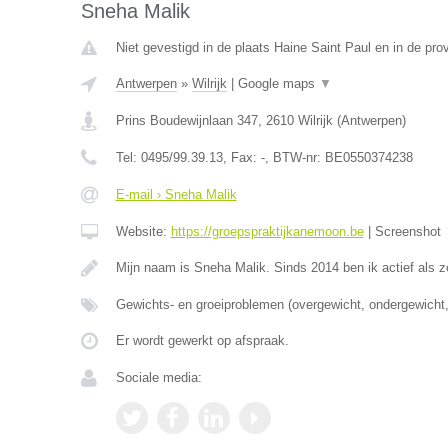
Sneha Malik
Niet gevestigd in de plaats Haine Saint Paul en in de pr
Antwerpen
»
Wilrijk
|
Google maps
▼
Prins Boudewijnlaan 347
,
2610
Wilrijk
(
Antwerpen
)
Tel:
0495/99.39.13
, Fax:
-
, BTW-nr:
BE0550374238
E-mail › Sneha Malik
Website:
https://groepspraktijkanemoon.be
|
Screenshot
Mijn naam is Sneha Malik. Sinds 2014 ben ik actief als z
Gewichts- en groeiproblemen (overgewicht, ondergewicht,
Er wordt gewerkt op afspraak.
Sociale media: