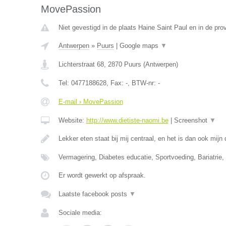
MovePassion
Niet gevestigd in de plaats Haine Saint Paul en in de pr
Antwerpen
»
Puurs
|
Google maps
▼
Lichterstraat 68
,
2870
Puurs
(
Antwerpen
)
Tel:
0477188628
, Fax:
-
, BTW-nr:
-
E-mail › MovePassion
Website:
http://www.dietiste-naomi.be
|
Screenshot
▼
Lekker eten staat bij mij centraal, en het is dan ook mij
Vermagering, Diabetes educatie, Sportvoeding, Bariatrie, 
Er wordt gewerkt op afspraak.
Laatste facebook posts
▼
Sociale media: