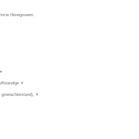
ovincie Henegouwen.
▼
elfstandige
▼
 groeiachterstand),
▼