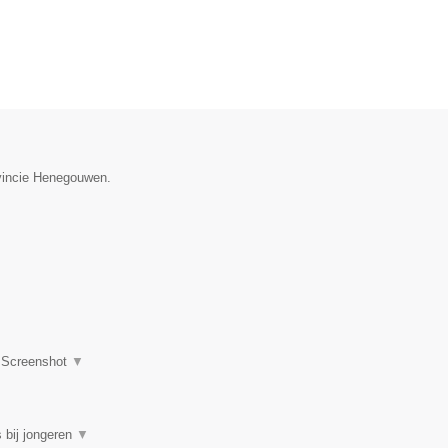
ovincie Henegouwen.
|
Screenshot
▼
 bij jongeren
▼