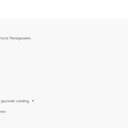
ovincie Henegouwen.
▼
n gezonde voeding,
▼
eren