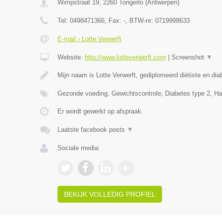
Wimpstraat 19
,
2260
Tongerlo
(
Antwerpen
)
Tel:
0498471366
, Fax:
-
, BTW-nr:
0719998633
E-mail › Lotte Verwerft
Website:
http://www.lotteverwerft.com
|
Screenshot
▼
Mijn naam is Lotte Verwerft, gediplomeerd diëtiste en di
Gezonde voeding, Gewichtscontrole, Diabetes type 2, Ha
Er wordt gewerkt op afspraak.
Laatste facebook posts
▼
Sociale media:
BEKIJK VOLLEDIG PROFIEL