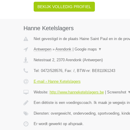
BEKIJK VOLLEDIG PROFIEL
Hanne Ketelslagers
Niet gevestigd in de plaats Haine Saint Paul en in de pr
Antwerpen
»
Arendonk
|
Google maps
▼
Netestraat 2
,
2370
Arendonk
(
Antwerpen
)
Tel:
0472/528576
, Fax:
/
, BTW-nr:
BE811061243
E-mail › Hanne Ketelslagers
Website:
http://www.hanneketelslagers.be
|
Screenshot
Een diëtiste is een voedingscoach. Ik maak je wegwijs i
Diensten: overgewicht, ondervoeding, sportvoeding, kind
Er wordt gewerkt op afspraak.