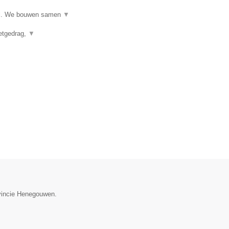
ijl. We bouwen samen
▼
eetgedrag,
▼
ovincie Henegouwen.