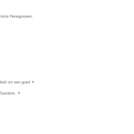
ovincie Henegouwen.
n doel om een goed
▼
Geriatrie,
▼