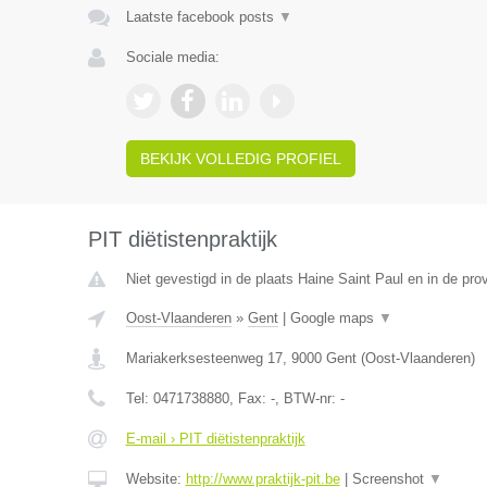
Laatste facebook posts
▼
Sociale media:
BEKIJK VOLLEDIG PROFIEL
PIT diëtistenpraktijk
Niet gevestigd in de plaats Haine Saint Paul en in de pr
Oost-Vlaanderen
»
Gent
|
Google maps
▼
Mariakerksesteenweg 17
,
9000
Gent
(
Oost-Vlaanderen
)
Tel:
0471738880
, Fax:
-
, BTW-nr:
-
E-mail › PIT diëtistenpraktijk
Website:
http://www.praktijk-pit.be
|
Screenshot
▼