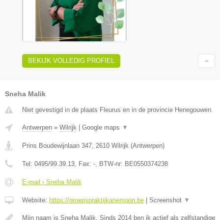
BEKIJK VOLLEDIG PROFIEL
Sneha Malik
Niet gevestigd in de plaats Fleurus en in de provincie Henegouwen.
Antwerpen
»
Wilrijk
|
Google maps
▼
Prins Boudewijnlaan 347
,
2610
Wilrijk
(
Antwerpen
)
Tel:
0495/99.39.13
, Fax:
-
, BTW-nr:
BE0550374238
E-mail › Sneha Malik
Website:
https://groepspraktijkanemoon.be
|
Screenshot
▼
Mijn naam is Sneha Malik. Sinds 2014 ben ik actief als zelfstandige