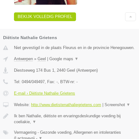
BEKIJK VOLLEDIG PROFIEL
Diëtiste Nathalie Grietens
Niet gevestigd in de plaats Fleurus en in de provincie Henegouwen.
Antwerpen
»
Geel
|
Google maps
▼
Diestseweg 174 Bus 1
,
2440
Geel
(
Antwerpen
)
Tel:
0494/049497
, Fax:
-
, BTW-nr:
-
E-mail › Diëtiste Nathalie Grietens
Website:
http://www.dietistenathaliegrietens.com
|
Screenshot
▼
Ik ben Nathalie, diëtiste en ervaringsdeskundige voeding bij
coeliakie,
▼
Vermagering - Gezonde voeding, Allergenen en intoleranties
(Lactosevrij -
▼