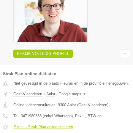
BEKIJK VOLLEDIG PROFIEL
Strak Plan online diëtisten
Niet gevestigd in de plaats Fleurus en in de provincie Henegouwen.
Oost-Vlaanderen
»
Aalst
|
Google maps
▼
Online videoconsultaties
,
9300
Aalst
(
Oost-Vlaanderen
)
Tel:
0471980333 (enkel Whatsapp)
, Fax:
-
, BTW-nr:
-
E-mail › Strak Plan online diëtisten