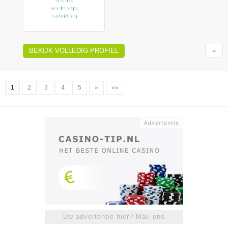
BEKIJK VOLLEDIG PROFIEL
1
2
3
4
5
»
»»
Uw advertentie hier? Mail ons