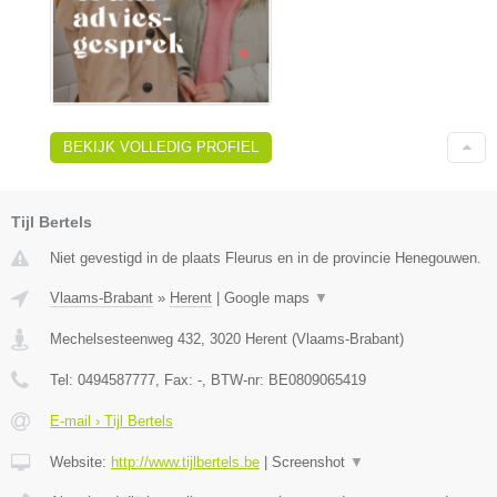
BEKIJK VOLLEDIG PROFIEL
Tijl Bertels
Niet gevestigd in de plaats Fleurus en in de provincie Henegouwen.
Vlaams-Brabant
»
Herent
|
Google maps
▼
Mechelsesteenweg 432
,
3020
Herent
(
Vlaams-Brabant
)
Tel:
0494587777
, Fax:
-
, BTW-nr:
BE0809065419
E-mail › Tijl Bertels
Website:
http://www.tijlbertels.be
|
Screenshot
▼