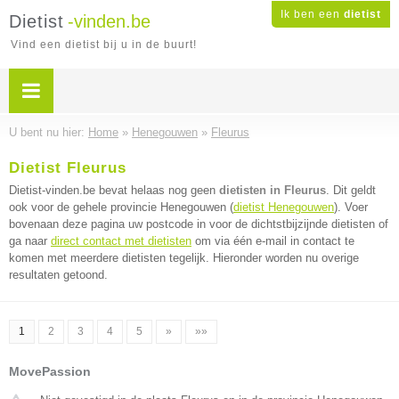
Ik ben een
dietist
Dietist
-vinden.be
Vind een dietist bij u in de buurt!
U bent nu hier:
Home
»
Henegouwen
»
Fleurus
Dietist Fleurus
Dietist-vinden.be bevat helaas nog geen
dietisten in Fleurus
. Dit geldt
ook voor de gehele provincie Henegouwen (
dietist Henegouwen
). Voer
bovenaan deze pagina uw postcode in voor de dichtstbijzijnde dietisten of
ga naar
direct contact met dietisten
om via één e-mail in contact te
komen met meerdere dietisten tegelijk. Hieronder worden nu overige
resultaten getoond.
1
2
3
4
5
»
»»
MovePassion