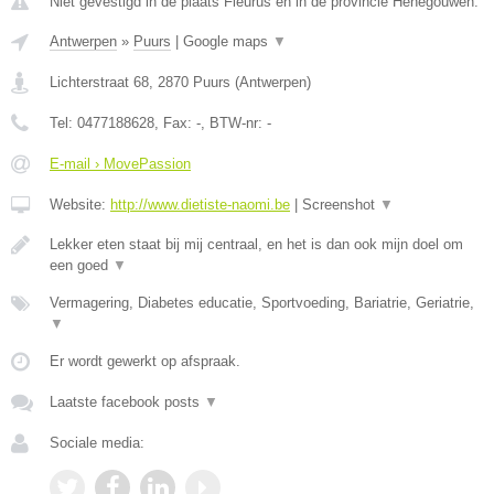
Niet gevestigd in de plaats Fleurus en in de provincie Henegouwen.
Antwerpen
»
Puurs
|
Google maps
▼
Lichterstraat 68
,
2870
Puurs
(
Antwerpen
)
Tel:
0477188628
, Fax:
-
, BTW-nr:
-
E-mail › MovePassion
Website:
http://www.dietiste-naomi.be
|
Screenshot
▼
Lekker eten staat bij mij centraal, en het is dan ook mijn doel om
een goed
▼
Vermagering, Diabetes educatie, Sportvoeding, Bariatrie, Geriatrie,
▼
Er wordt gewerkt op afspraak.
Laatste facebook posts
▼
Sociale media: