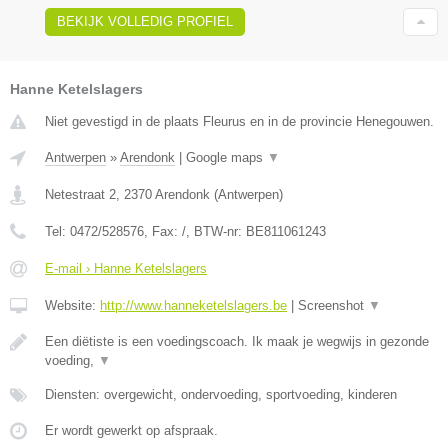
BEKIJK VOLLEDIG PROFIEL
Hanne Ketelslagers
Niet gevestigd in de plaats Fleurus en in de provincie Henegouwen.
Antwerpen
»
Arendonk
|
Google maps
▼
Netestraat 2
,
2370
Arendonk
(
Antwerpen
)
Tel:
0472/528576
, Fax:
/
, BTW-nr:
BE811061243
E-mail › Hanne Ketelslagers
Website:
http://www.hanneketelslagers.be
|
Screenshot
▼
Een diëtiste is een voedingscoach. Ik maak je wegwijs in gezonde
voeding,
▼
Diensten: overgewicht, ondervoeding, sportvoeding, kinderen
Er wordt gewerkt op afspraak.