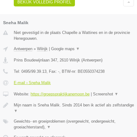
BEKIJK VOLLEDIG PROFIEL
Sneha Malik
Niet gevestigd in de plaats Chapelle a Wattines en in de provincie
Henegouwen.
Antwerpen
»
Wilrijk
|
Google maps
▼
Prins Boudewijnlaan 347
,
2610
Wilrijk
(
Antwerpen
)
Tel:
0495/99.39.13
, Fax:
-
, BTW-nr:
BE0550374238
E-mail › Sneha Malik
Website:
https://groepspraktijkanemoon.be
|
Screenshot
▼
Mijn naam is Sneha Malik. Sinds 2014 ben ik actief als zelfstandige
▼
Gewichts- en groeiproblemen (overgewicht, ondergewicht,
groeiachterstand),
▼