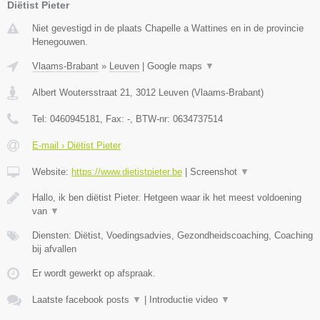
Diëtist Pieter
Niet gevestigd in de plaats Chapelle a Wattines en in de provincie
Henegouwen.
Vlaams-Brabant
»
Leuven
|
Google maps
▼
Albert Woutersstraat 21
,
3012
Leuven
(
Vlaams-Brabant
)
Tel:
0460945181
, Fax:
-
, BTW-nr:
0634737514
E-mail › Diëtist Pieter
Website:
https://www.dietistpieter.be
|
Screenshot
▼
Hallo, ik ben diëtist Pieter. Hetgeen waar ik het meest voldoening
van
▼
Diensten: Diëtist, Voedingsadvies, Gezondheidscoaching, Coaching
bij afvallen
Er wordt gewerkt op afspraak.
Laatste facebook posts
▼
|
Introductie video
▼