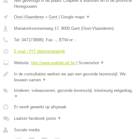
Niet gevestigd in de plaats Chapelle a Wattines en in de provincie
Henegouwen.
Oost-Vlaanderen
»
Gent
|
Google maps
▼
Mariakerksesteenweg 17
,
9000
Gent
(
Oost-Vlaanderen
)
Tel:
0471738880
, Fax:
-
, BTW-nr:
-
E-mail › PIT diëtistenpraktijk
Website:
http://www.praktijk-pit.be
|
Screenshot
▼
In de consultaties werken we aan een gezonde levensstijl. We
bouwen samen
▼
kinderen, volwassenen, gezonde levensstijl, kieskeurig eetgedrag,
▼
Er wordt gewerkt op afspraak.
Laatste facebook posts
▼
Sociale media: