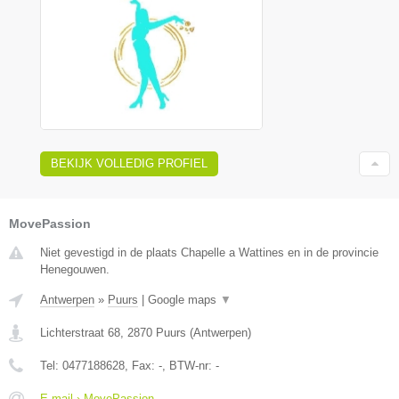
BEKIJK VOLLEDIG PROFIEL
MovePassion
Niet gevestigd in de plaats Chapelle a Wattines en in de provincie
Henegouwen.
Antwerpen
»
Puurs
|
Google maps
▼
Lichterstraat 68
,
2870
Puurs
(
Antwerpen
)
Tel:
0477188628
, Fax:
-
, BTW-nr:
-
E-mail › MovePassion