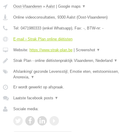
Oost-Vlaanderen
»
Aalst
|
Google maps
▼
Online videoconsultaties
,
9300
Aalst
(
Oost-Vlaanderen
)
Tel:
0471980333 (enkel Whatsapp)
, Fax:
-
, BTW-nr:
-
E-mail › Strak Plan online diëtisten
Website:
https://www.strak-plan.be
|
Screenshot
▼
Strak Plan - online diëtistenpraktijk Vlaanderen, Nederland
▼
Afslanking/ gezonde Levensstijl, Emotie eten, eetstoornissen,
Anorexia,
▼
Er wordt gewerkt op afspraak.
Laatste facebook posts
▼
Sociale media: