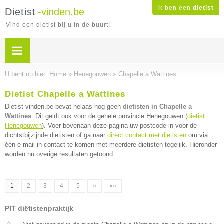
Ik ben een
dietist
Dietist
-vinden.be
Vind een dietist bij u in de buurt!
U bent nu hier:
Home
»
Henegouwen
»
Chapelle a Wattines
Dietist Chapelle a Wattines
Dietist-vinden.be bevat helaas nog geen
dietisten in Chapelle a
Wattines
. Dit geldt ook voor de gehele provincie Henegouwen (
dietist
Henegouwen
). Voer bovenaan deze pagina uw postcode in voor de
dichtstbijzijnde dietisten of ga naar
direct contact met dietisten
om via
één e-mail in contact te komen met meerdere dietisten tegelijk. Hieronder
worden nu overige resultaten getoond.
1
2
3
4
5
»
»»
PIT diëtistenpraktijk