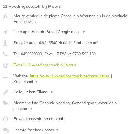
11-voedingscoach bij Motus
Niet gevestigd in de plaats Chapelle a Wattines en in de provincie
Henegouwen.
Limburg
»
Herk de Stad
|
Google maps
▼
Smolderstraat 42/2
,
3540
Herk de Stad
(
Limburg
)
Tel:
0496939800
, Fax:
-
, BTW-nr:
0769.592.159
E-mail › 11-voedingscoach bij Motus
Website:
https://www.11-voedingscoach.be/consultaties
|
Screenshot
▼
Hallo, Ik ben Eliane.
▼
Algemene info Gezonde voeding, Gezond gewichtsverlies bij
jongeren
▼
Er wordt gewerkt op afspraak.
Laatste facebook posts
▼