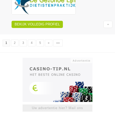
BEKIJK VOLLEDIG PROFIEL
1
2
3
4
5
»
»»
Uw advertentie hier? Mail ons