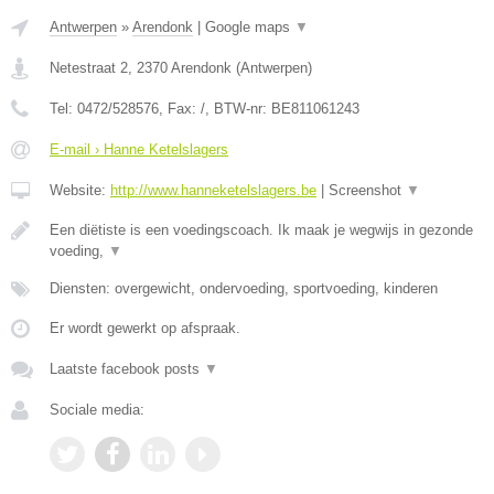
Antwerpen
»
Arendonk
|
Google maps
▼
Netestraat 2
,
2370
Arendonk
(
Antwerpen
)
Tel:
0472/528576
, Fax:
/
, BTW-nr:
BE811061243
E-mail › Hanne Ketelslagers
Website:
http://www.hanneketelslagers.be
|
Screenshot
▼
Een diëtiste is een voedingscoach. Ik maak je wegwijs in gezonde
voeding,
▼
Diensten: overgewicht, ondervoeding, sportvoeding, kinderen
Er wordt gewerkt op afspraak.
Laatste facebook posts
▼
Sociale media: