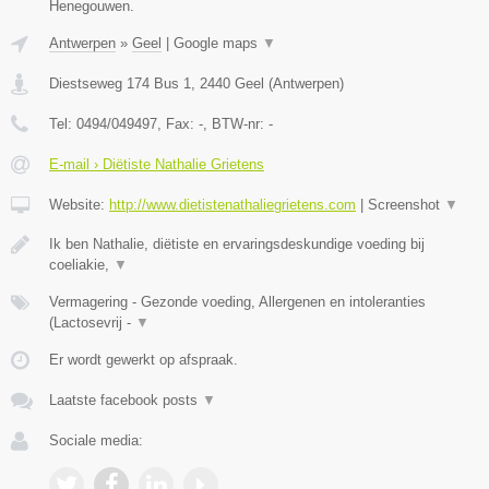
Henegouwen.
Antwerpen
»
Geel
|
Google maps
▼
Diestseweg 174 Bus 1
,
2440
Geel
(
Antwerpen
)
Tel:
0494/049497
, Fax:
-
, BTW-nr:
-
E-mail › Diëtiste Nathalie Grietens
Website:
http://www.dietistenathaliegrietens.com
|
Screenshot
▼
Ik ben Nathalie, diëtiste en ervaringsdeskundige voeding bij
coeliakie,
▼
Vermagering - Gezonde voeding, Allergenen en intoleranties
(Lactosevrij -
▼
Er wordt gewerkt op afspraak.
Laatste facebook posts
▼
Sociale media: